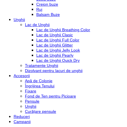
Creion buze
Ruj
Balsam Buze
Unghii
Lac de Unghii
Lac de Unghii Breathing Color
Lac de Unghii Clasic
Lac de Unghii Full Color
Lac de Unghii Glitter
Lac de Unghii Jelly Look
Lac de Unghii Pearly
Lac de Unghii Quick Dry
Tratamente Unghii
Dizolvant pentru lacuri de unghii
Accesorii
Apă de Colonie
Îngrijirea Tenului
Fixare
Fond de Ten pentru Picioare
Pensule
Unghii
Curățare pensule
Reduceri
Campanii