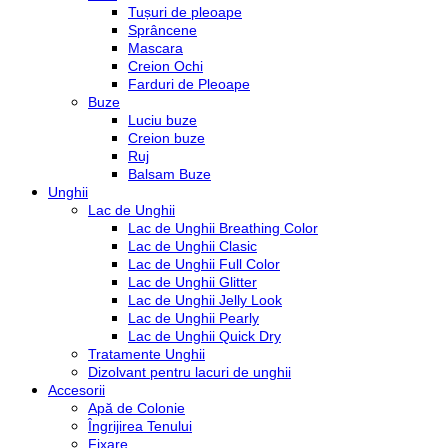
Tușuri de pleoape
Sprâncene
Mascara
Creion Ochi
Farduri de Pleoape
Buze
Luciu buze
Creion buze
Ruj
Balsam Buze
Unghii
Lac de Unghii
Lac de Unghii Breathing Color
Lac de Unghii Clasic
Lac de Unghii Full Color
Lac de Unghii Glitter
Lac de Unghii Jelly Look
Lac de Unghii Pearly
Lac de Unghii Quick Dry
Tratamente Unghii
Dizolvant pentru lacuri de unghii
Accesorii
Apă de Colonie
Îngrijirea Tenului
Fixare