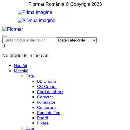
Flormar România © Copyright 2023
0
No products in the cart.
Noutăți
Machiaj
Față
BB Cream
CC Cream
Fard de obraz
Corector
Iluminator
Conturare
Fond de Ten
Pudră
Fixare
Ochi