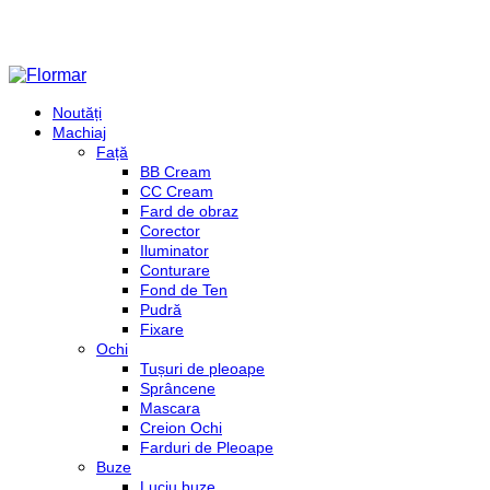
Noutăți
Machiaj
Față
BB Cream
CC Cream
Fard de obraz
Corector
Iluminator
Conturare
Fond de Ten
Pudră
Fixare
Ochi
Tușuri de pleoape
Sprâncene
Mascara
Creion Ochi
Farduri de Pleoape
Buze
Luciu buze