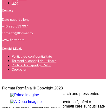
Blog
Contact
Date suport clienți
+40 720 539 997
comenzi@flormar.ro
www.flormar.ro
Condiții LEgale
Politica de confidențialitate
Termeni și condiții de utilizare
Politica Transport și Retur
Cookie-uri
Flormar România © Copyright 2023
Please type the word you want to search and press enter.
Pe site-ul nostru folosim cookie-uri pentru a îți oferi o
experiență îmbunătățită, salvând informații care sunt utilizate