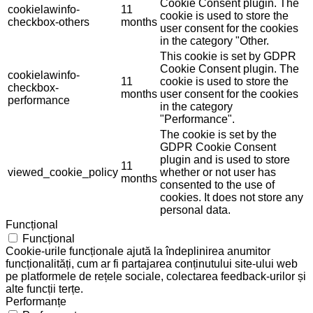
Cookie Consent plugin. The
cookielawinfo-
11
cookie is used to store the
checkbox-others
months
user consent for the cookies
in the category "Other.
This cookie is set by GDPR
Cookie Consent plugin. The
cookielawinfo-
11
cookie is used to store the
checkbox-
months
user consent for the cookies
performance
in the category
"Performance".
The cookie is set by the
GDPR Cookie Consent
plugin and is used to store
11
viewed_cookie_policy
whether or not user has
months
consented to the use of
cookies. It does not store any
personal data.
Funcțional
Funcțional
Cookie-urile funcționale ajută la îndeplinirea anumitor
funcționalități, cum ar fi partajarea conținutului site-ului web
pe platformele de rețele sociale, colectarea feedback-urilor și
alte funcții terțe.
Performanțe