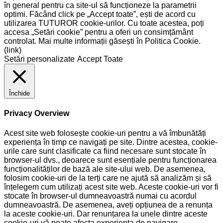
în general pentru ca site-ul să funcționeze la parametrii
optimi. Făcând click pe „Accept toate”, ești de acord cu
utilizarea TUTUROR cookie-urilor. Cu toate acestea, poți
accesa „Setări cookie” pentru a oferi un consimțământ
controlat. Mai multe informații găsești în Politica Cookie.
(link)
Setări personalizate
Accept Toate
Închide
Privacy Overview
Acest site web folosește cookie-uri pentru a vă îmbunătăți
experiența în timp ce navigați pe site. Dintre acestea, cookie-
urile care sunt clasificate ca fiind necesare sunt stocate în
browser-ul dvs., deoarece sunt esențiale pentru funcționarea
funcționalităților de bază ale site-ului web. De asemenea,
folosim cookie-uri de la terți care ne ajută să analizăm și să
înțelegem cum utilizați acest site web. Aceste cookie-uri vor fi
stocate în browser-ul dumneavoastră numai cu acordul
dumneavoastră. De asemenea, aveți opțiunea de a renunța
la aceste cookie-uri. Dar renunțarea la unele dintre aceste
cookie-uri vă poate afecta experiența de navigare.