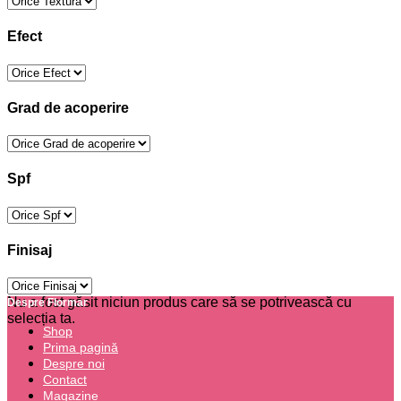
Efect
Grad de acoperire
Spf
Finisaj
Nu a fost găsit niciun produs care să se potrivească cu
Despre Flormar
selecția ta.
Shop
Prima pagină
Despre noi
Contact
Magazine