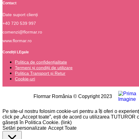
Contact
Date suport clienți
+40 720 539 997
comenzi@flormar.ro
www.flormar.ro
Condiții LEgale
Politica de confidențialitate
Termeni și condiții de utilizare
Politica Transport și Retur
Cookie-uri
Flormar România © Copyright 2023
Please type the word you want to search and press enter.
Pe site-ul nostru folosim cookie-uri pentru a îți oferi o experie
click pe „Accept toate”, ești de acord cu utilizarea TUTUROR co
găsești în Politica Cookie. (link)
Setări personalizate
Accept Toate