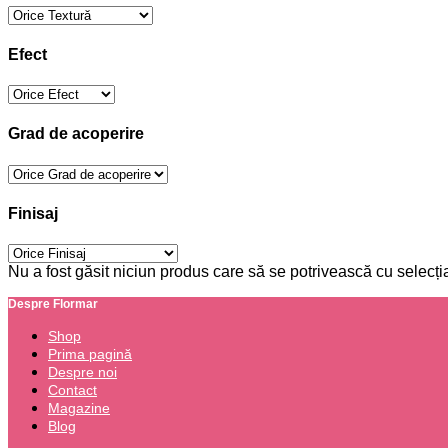
Efect
Grad de acoperire
Finisaj
Nu a fost găsit niciun produs care să se potrivească cu selecția
Despre Flormar
Shop
Prima pagină
Despre noi
Contact
Magazine
Blog