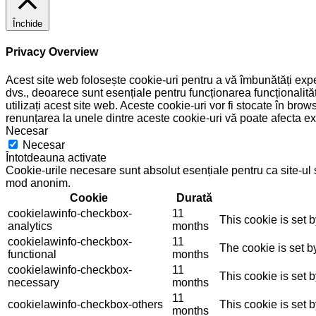
Închide
Privacy Overview
Acest site web folosește cookie-uri pentru a vă îmbunătăți exper
dvs., deoarece sunt esențiale pentru funcționarea funcționalită
utilizați acest site web. Aceste cookie-uri vor fi stocate în
renunțarea la unele dintre aceste cookie-uri vă poate afecta e
Necesar
Necesar
Întotdeauna activate
Cookie-urile necesare sunt absolut esențiale pentru ca site-ul să
mod anonim.
Cookie
Durată
cookielawinfo-checkbox-
11
This cookie is set 
analytics
months
cookielawinfo-checkbox-
11
The cookie is set b
functional
months
cookielawinfo-checkbox-
11
This cookie is set 
necessary
months
11
cookielawinfo-checkbox-others
This cookie is set 
months