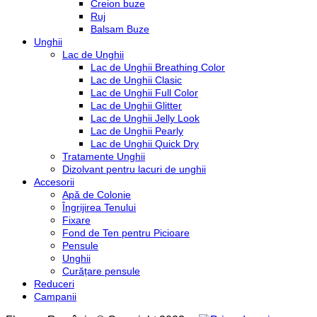
Creion buze
Ruj
Balsam Buze
Unghii
Lac de Unghii
Lac de Unghii Breathing Color
Lac de Unghii Clasic
Lac de Unghii Full Color
Lac de Unghii Glitter
Lac de Unghii Jelly Look
Lac de Unghii Pearly
Lac de Unghii Quick Dry
Tratamente Unghii
Dizolvant pentru lacuri de unghii
Accesorii
Apă de Colonie
Îngrijirea Tenului
Fixare
Fond de Ten pentru Picioare
Pensule
Unghii
Curățare pensule
Reduceri
Campanii