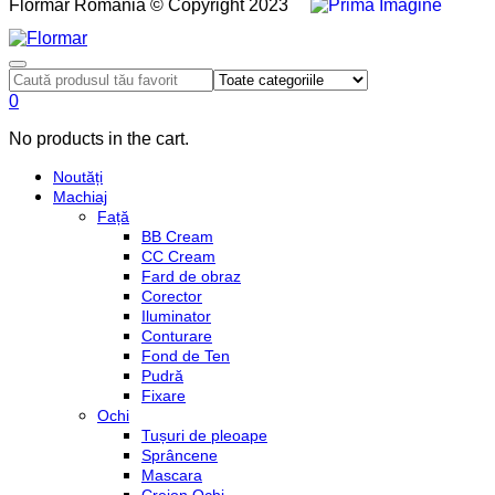
Flormar România © Copyright 2023
0
No products in the cart.
Noutăți
Machiaj
Față
BB Cream
CC Cream
Fard de obraz
Corector
Iluminator
Conturare
Fond de Ten
Pudră
Fixare
Ochi
Tușuri de pleoape
Sprâncene
Mascara