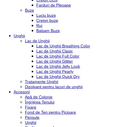
Creion Ochi
Farduri de Pleoape
Buze
Luciu buze
Creion buze
Ruj
Balsam Buze
Unghii
Lac de Unghii
Lac de Unghii Breathing Color
Lac de Unghii Clasic
Lac de Unghii Full Color
Lac de Unghii Glitter
Lac de Unghii Jelly Look
Lac de Unghii Pearly
Lac de Unghii Quick Dry
Tratamente Unghii
Dizolvant pentru lacuri de unghii
Accesorii
Apă de Colonie
Îngrijirea Tenului
Fixare
Fond de Ten pentru Picioare
Pensule
Unghii