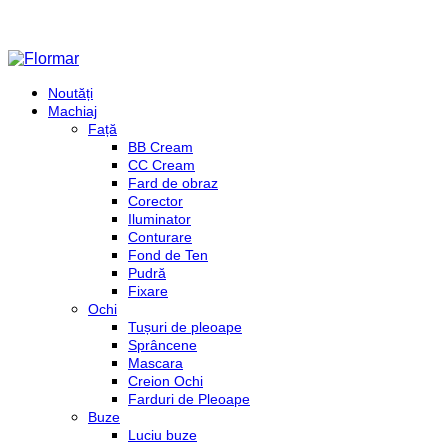
Noutăți
Machiaj
Față
BB Cream
CC Cream
Fard de obraz
Corector
Iluminator
Conturare
Fond de Ten
Pudră
Fixare
Ochi
Tușuri de pleoape
Sprâncene
Mascara
Creion Ochi
Farduri de Pleoape
Buze
Luciu buze