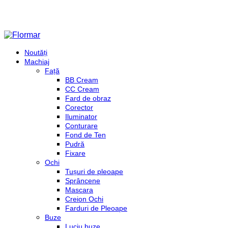
Noutăți
Machiaj
Față
BB Cream
CC Cream
Fard de obraz
Corector
Iluminator
Conturare
Fond de Ten
Pudră
Fixare
Ochi
Tușuri de pleoape
Sprâncene
Mascara
Creion Ochi
Farduri de Pleoape
Buze
Luciu buze