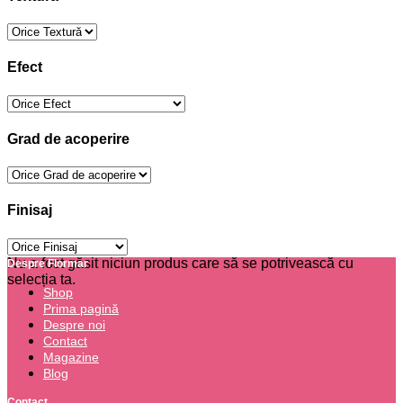
Efect
Grad de acoperire
Finisaj
Nu a fost găsit niciun produs care să se potrivească cu
Despre Flormar
selecția ta.
Shop
Prima pagină
Despre noi
Contact
Magazine
Blog
Contact