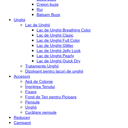
Creion buze
Ruj
Balsam Buze
Unghii
Lac de Unghii
Lac de Unghii Breathing Color
Lac de Unghii Clasic
Lac de Unghii Full Color
Lac de Unghii Glitter
Lac de Unghii Jelly Look
Lac de Unghii Pearly
Lac de Unghii Quick Dry
Tratamente Unghii
Dizolvant pentru lacuri de unghii
Accesorii
Apă de Colonie
Îngrijirea Tenului
Fixare
Fond de Ten pentru Picioare
Pensule
Unghii
Curățare pensule
Reduceri
Campanii