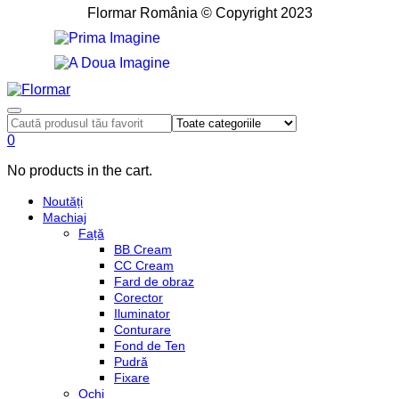
Flormar România © Copyright 2023
0
No products in the cart.
Noutăți
Machiaj
Față
BB Cream
CC Cream
Fard de obraz
Corector
Iluminator
Conturare
Fond de Ten
Pudră
Fixare
Ochi