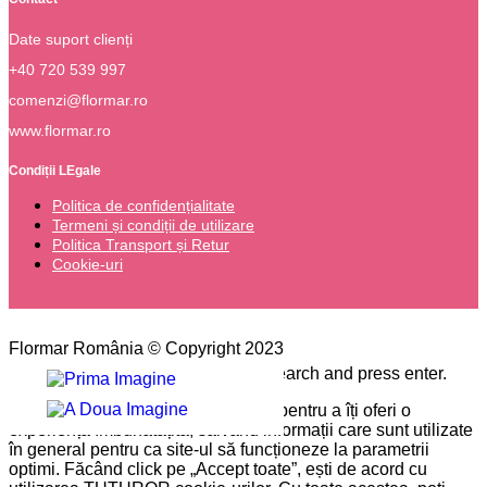
Date suport clienți
+40 720 539 997
comenzi@flormar.ro
www.flormar.ro
Condiții LEgale
Politica de confidențialitate
Termeni și condiții de utilizare
Politica Transport și Retur
Cookie-uri
Flormar România © Copyright 2023
Please type the word you want to search and press enter.
Pe site-ul nostru folosim cookie-uri pentru a îți oferi o
experiență îmbunătățită, salvând informații care sunt utilizate
în general pentru ca site-ul să funcționeze la parametrii
optimi. Făcând click pe „Accept toate”, ești de acord cu