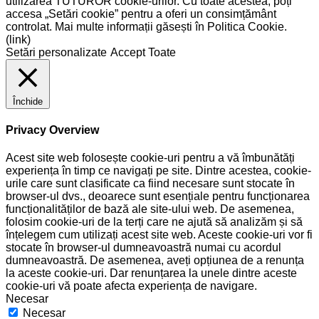
utilizarea TUTUROR cookie-urilor. Cu toate acestea, poți
accesa „Setări cookie” pentru a oferi un consimțământ
controlat. Mai multe informații găsești în Politica Cookie.
(link)
Setări personalizate
Accept Toate
Închide
Privacy Overview
Acest site web folosește cookie-uri pentru a vă îmbunătăți
experiența în timp ce navigați pe site. Dintre acestea, cookie-
urile care sunt clasificate ca fiind necesare sunt stocate în
browser-ul dvs., deoarece sunt esențiale pentru funcționarea
funcționalităților de bază ale site-ului web. De asemenea,
folosim cookie-uri de la terți care ne ajută să analizăm și să
înțelegem cum utilizați acest site web. Aceste cookie-uri vor fi
stocate în browser-ul dumneavoastră numai cu acordul
dumneavoastră. De asemenea, aveți opțiunea de a renunța
la aceste cookie-uri. Dar renunțarea la unele dintre aceste
cookie-uri vă poate afecta experiența de navigare.
Necesar
Necesar