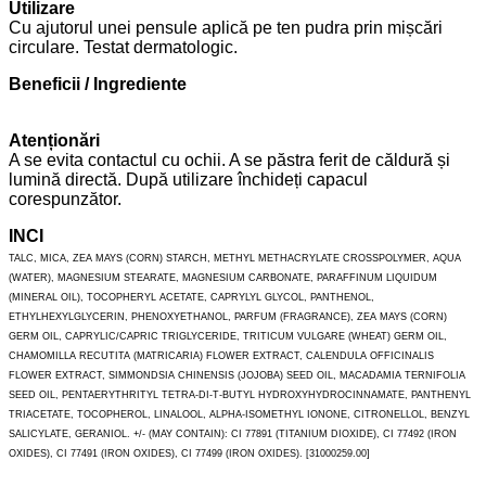
Utilizare
Cu ajutorul unei pensule aplică pe ten pudra prin mișcări
circulare. Testat dermatologic.
Beneficii / Ingrediente
Atenționări
A se evita contactul cu ochii. A se păstra ferit de căldură și
lumină directă. După utilizare închideți capacul
corespunzător.
INCI
TALC, MICA, ZEA MAYS (CORN) STARCH, METHYL METHACRYLATE CROSSPOLYMER, AQUA
(WATER), MAGNESIUM STEARATE, MAGNESIUM CARBONATE, PARAFFINUM LIQUIDUM
(MINERAL OIL), TOCOPHERYL ACETATE, CAPRYLYL GLYCOL, PANTHENOL,
ETHYLHEXYLGLYCERIN, PHENOXYETHANOL, PARFUM (FRAGRANCE), ZEA MAYS (CORN)
GERM OIL, CAPRYLIC/CAPRIC TRIGLYCERIDE, TRITICUM VULGARE (WHEAT) GERM OIL,
CHAMOMILLA RECUTITA (MATRICARIA) FLOWER EXTRACT, CALENDULA OFFICINALIS
FLOWER EXTRACT, SIMMONDSIA CHINENSIS (JOJOBA) SEED OIL, MACADAMIA TERNIFOLIA
SEED OIL, PENTAERYTHRITYL TETRA-DI-T-BUTYL HYDROXYHYDROCINNAMATE, PANTHENYL
TRIACETATE, TOCOPHEROL, LINALOOL, ALPHA-ISOMETHYL IONONE, CITRONELLOL, BENZYL
SALICYLATE, GERANIOL. +/- (MAY CONTAIN): CI 77891 (TITANIUM DIOXIDE), CI 77492 (IRON
OXIDES), CI 77491 (IRON OXIDES), CI 77499 (IRON OXIDES). [31000259.00]