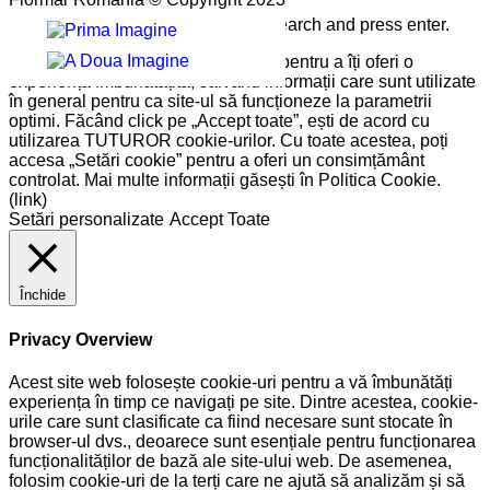
Please type the word you want to search and press enter.
Pe site-ul nostru folosim cookie-uri pentru a îți oferi o
experiență îmbunătățită, salvând informații care sunt utilizate
în general pentru ca site-ul să funcționeze la parametrii
optimi. Făcând click pe „Accept toate”, ești de acord cu
utilizarea TUTUROR cookie-urilor. Cu toate acestea, poți
accesa „Setări cookie” pentru a oferi un consimțământ
controlat. Mai multe informații găsești în Politica Cookie.
(link)
Setări personalizate
Accept Toate
Închide
Privacy Overview
Acest site web folosește cookie-uri pentru a vă îmbunătăți
experiența în timp ce navigați pe site. Dintre acestea, cookie-
urile care sunt clasificate ca fiind necesare sunt stocate în
browser-ul dvs., deoarece sunt esențiale pentru funcționarea
funcționalităților de bază ale site-ului web. De asemenea,
folosim cookie-uri de la terți care ne ajută să analizăm și să