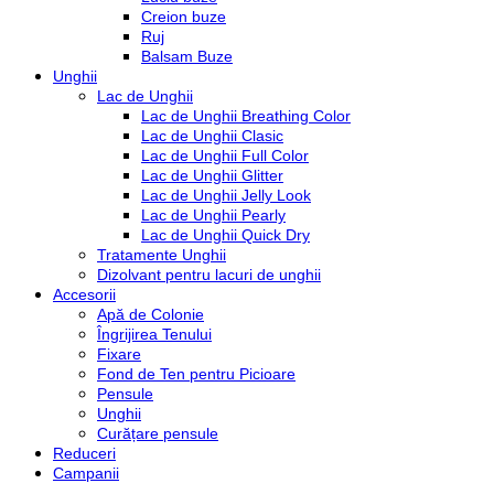
Creion buze
Ruj
Balsam Buze
Unghii
Lac de Unghii
Lac de Unghii Breathing Color
Lac de Unghii Clasic
Lac de Unghii Full Color
Lac de Unghii Glitter
Lac de Unghii Jelly Look
Lac de Unghii Pearly
Lac de Unghii Quick Dry
Tratamente Unghii
Dizolvant pentru lacuri de unghii
Accesorii
Apă de Colonie
Îngrijirea Tenului
Fixare
Fond de Ten pentru Picioare
Pensule
Unghii
Curățare pensule
Reduceri
Campanii