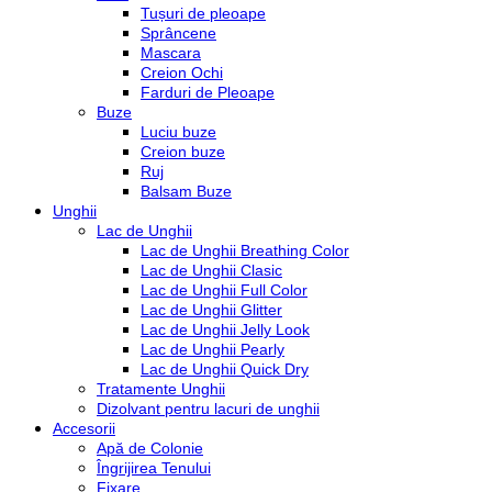
Tușuri de pleoape
Sprâncene
Mascara
Creion Ochi
Farduri de Pleoape
Buze
Luciu buze
Creion buze
Ruj
Balsam Buze
Unghii
Lac de Unghii
Lac de Unghii Breathing Color
Lac de Unghii Clasic
Lac de Unghii Full Color
Lac de Unghii Glitter
Lac de Unghii Jelly Look
Lac de Unghii Pearly
Lac de Unghii Quick Dry
Tratamente Unghii
Dizolvant pentru lacuri de unghii
Accesorii
Apă de Colonie
Îngrijirea Tenului
Fixare