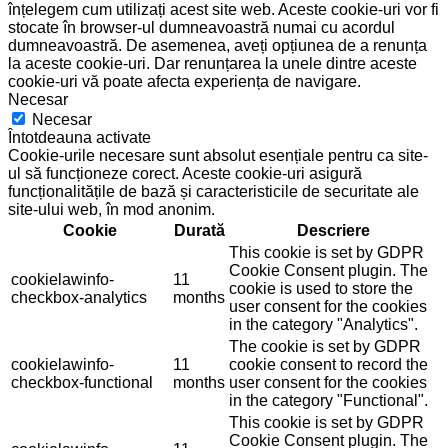
înțelegem cum utilizați acest site web. Aceste cookie-uri vor fi
stocate în browser-ul dumneavoastră numai cu acordul
dumneavoastră. De asemenea, aveți opțiunea de a renunța
la aceste cookie-uri. Dar renunțarea la unele dintre aceste
cookie-uri vă poate afecta experiența de navigare.
Necesar
Necesar
Întotdeauna activate
Cookie-urile necesare sunt absolut esențiale pentru ca site-
ul să funcționeze corect. Aceste cookie-uri asigură
funcționalitățile de bază și caracteristicile de securitate ale
site-ului web, în mod anonim.
Cookie
Durată
Descriere
This cookie is set by GDPR
Cookie Consent plugin. The
cookielawinfo-
11
cookie is used to store the
checkbox-analytics
months
user consent for the cookies
in the category "Analytics".
The cookie is set by GDPR
cookielawinfo-
11
cookie consent to record the
checkbox-functional
months
user consent for the cookies
in the category "Functional".
This cookie is set by GDPR
Cookie Consent plugin. The