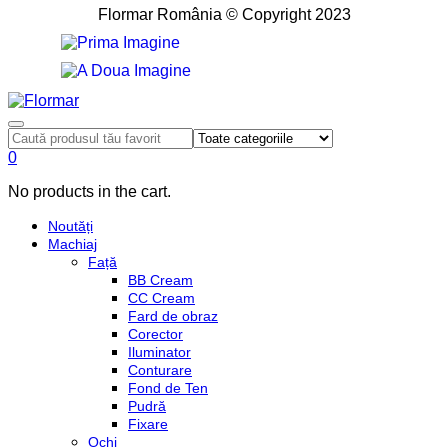
Flormar România © Copyright 2023
0
No products in the cart.
Noutăți
Machiaj
Față
BB Cream
CC Cream
Fard de obraz
Corector
Iluminator
Conturare
Fond de Ten
Pudră
Fixare
Ochi