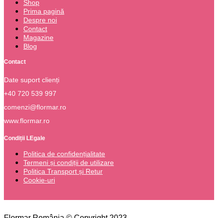
Shop
Prima pagină
Despre noi
Contact
Magazine
Blog
Contact
Date suport clienți
+40 720 539 997
comenzi@flormar.ro
www.flormar.ro
Condiții LEgale
Politica de confidențialitate
Termeni și condiții de utilizare
Politica Transport și Retur
Cookie-uri
Flormar România © Copyright 2023