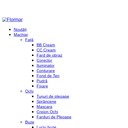
Noutăți
Machiaj
Față
BB Cream
CC Cream
Fard de obraz
Corector
Iluminator
Conturare
Fond de Ten
Pudră
Fixare
Ochi
Tușuri de pleoape
Sprâncene
Mascara
Creion Ochi
Farduri de Pleoape
Buze
Luciu buze