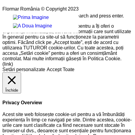
Flormar România © Copyright 2023
Please type the word you want to search and press enter.
Pe site-ul nostru folosim cookie-uri pentru a îți oferi o
experiență îmbunătățită, salvând informații care sunt utilizate
în general pentru ca site-ul să funcționeze la parametrii
optimi. Făcând click pe „Accept toate”, ești de acord cu
utilizarea TUTUROR cookie-urilor. Cu toate acestea, poți
accesa „Setări cookie” pentru a oferi un consimțământ
controlat. Mai multe informații găsești în Politica Cookie.
(link)
Setări personalizate
Accept Toate
Închide
Privacy Overview
Acest site web folosește cookie-uri pentru a vă îmbunătăți
experiența în timp ce navigați pe site. Dintre acestea, cookie-
urile care sunt clasificate ca fiind necesare sunt stocate în
browser-ul dvs., deoarece sunt esențiale pentru funcționarea