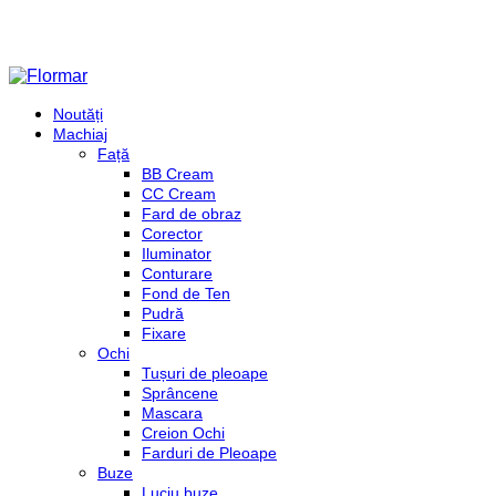
Noutăți
Machiaj
Față
BB Cream
CC Cream
Fard de obraz
Corector
Iluminator
Conturare
Fond de Ten
Pudră
Fixare
Ochi
Tușuri de pleoape
Sprâncene
Mascara
Creion Ochi
Farduri de Pleoape
Buze
Luciu buze