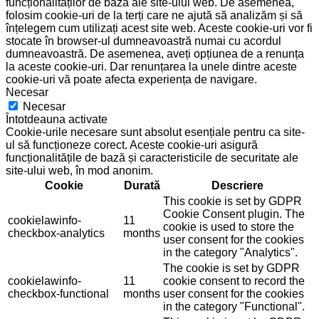
funcționalităților de bază ale site-ului web. De asemenea,
folosim cookie-uri de la terți care ne ajută să analizăm și să
înțelegem cum utilizați acest site web. Aceste cookie-uri vor fi
stocate în browser-ul dumneavoastră numai cu acordul
dumneavoastră. De asemenea, aveți opțiunea de a renunța
la aceste cookie-uri. Dar renunțarea la unele dintre aceste
cookie-uri vă poate afecta experiența de navigare.
Necesar
Necesar
Întotdeauna activate
Cookie-urile necesare sunt absolut esențiale pentru ca site-
ul să funcționeze corect. Aceste cookie-uri asigură
funcționalitățile de bază și caracteristicile de securitate ale
site-ului web, în mod anonim.
Cookie
Durată
Descriere
This cookie is set by GDPR
Cookie Consent plugin. The
cookielawinfo-
11
cookie is used to store the
checkbox-analytics
months
user consent for the cookies
in the category "Analytics".
The cookie is set by GDPR
cookielawinfo-
11
cookie consent to record the
checkbox-functional
months
user consent for the cookies
in the category "Functional".