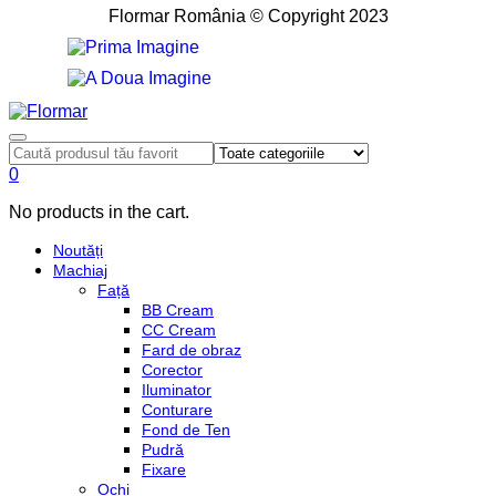
Flormar România © Copyright 2023
0
No products in the cart.
Noutăți
Machiaj
Față
BB Cream
CC Cream
Fard de obraz
Corector
Iluminator
Conturare
Fond de Ten
Pudră
Fixare
Ochi