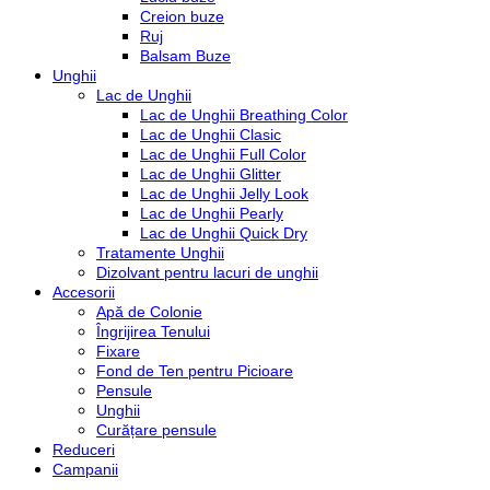
Creion buze
Ruj
Balsam Buze
Unghii
Lac de Unghii
Lac de Unghii Breathing Color
Lac de Unghii Clasic
Lac de Unghii Full Color
Lac de Unghii Glitter
Lac de Unghii Jelly Look
Lac de Unghii Pearly
Lac de Unghii Quick Dry
Tratamente Unghii
Dizolvant pentru lacuri de unghii
Accesorii
Apă de Colonie
Îngrijirea Tenului
Fixare
Fond de Ten pentru Picioare
Pensule
Unghii
Curățare pensule
Reduceri
Campanii