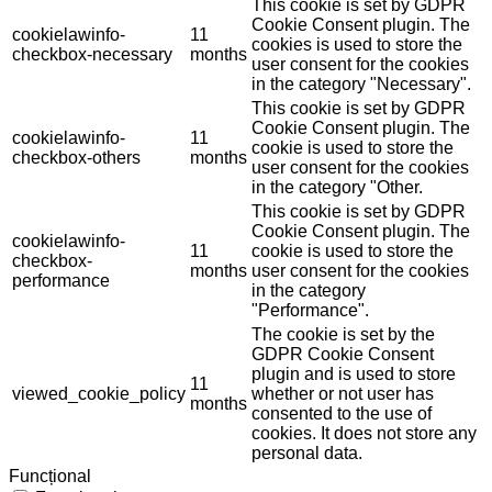
This cookie is set by GDPR
Cookie Consent plugin. The
cookielawinfo-
11
cookies is used to store the
checkbox-necessary
months
user consent for the cookies
in the category "Necessary".
This cookie is set by GDPR
Cookie Consent plugin. The
cookielawinfo-
11
cookie is used to store the
checkbox-others
months
user consent for the cookies
in the category "Other.
This cookie is set by GDPR
Cookie Consent plugin. The
cookielawinfo-
11
cookie is used to store the
checkbox-
months
user consent for the cookies
performance
in the category
"Performance".
The cookie is set by the
GDPR Cookie Consent
plugin and is used to store
11
viewed_cookie_policy
whether or not user has
months
consented to the use of
cookies. It does not store any
personal data.
Funcțional