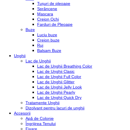
Tușuri de pleoape
Sprâncene
Mascara
Creion Ochi
Farduri de Pleoape
Buze
Luciu buze
Creion buze
Ruj
Balsam Buze
Unghii
Lac de Unghii
Lac de Unghii Breathing Color
Lac de Unghii Clasic
Lac de Unghii Full Color
Lac de Unghii Glitter
Lac de Unghii Jelly Look
Lac de Unghii Pearly
Lac de Unghii Quick Dry
Tratamente Unghii
Dizolvant pentru lacuri de unghii
Accesorii
Apă de Colonie
Îngrijirea Tenului
Fixare