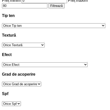
Preț minim
Preț maxim
Filtrează
Tip ten
Textură
Efect
Grad de acoperire
Spf