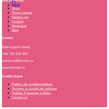
26
Despre Flormar
Next
Shop
Prima pagină
Despre noi
Contact
Magazine
Blog
Contact
Date suport clienți
+40 720 539 997
comenzi@flormar.ro
www.flormar.ro
Condiții LEgale
Politica de confidențialitate
Termeni și condiții de utilizare
Politica Transport și Retur
Cookie-uri