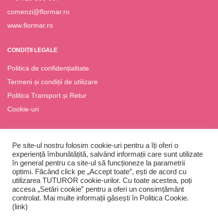
comenzi@flormar.ro
www.flormar.ro
CONDIȚII LEGALE
Politica de confidențialitate
Termeni și condiții de utilizare
Politica Transport și Retur
Cookie-uri
Pe site-ul nostru folosim cookie-uri pentru a îți oferi o
experiență îmbunătățită, salvând informații care sunt utilizate
în general pentru ca site-ul să funcționeze la parametrii
optimi. Făcând click pe „Accept toate”, ești de acord cu
utilizarea TUTUROR cookie-urilor. Cu toate acestea, poți
accesa „Setări cookie” pentru a oferi un consimțământ
Flormar România © Copyright 2023
controlat. Mai multe informații găsești în Politica Cookie.
(link)