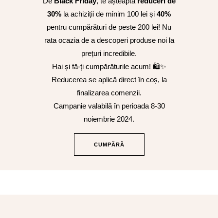
De
Black Friday
, te așteaptă
reduceri de
30%
la achiziții de minim 100 lei și
40%
pentru cumpărături de peste 200 lei! Nu
rata ocazia de a descoperi produse noi la
prețuri incredibile.
Hai și fă-ți cumpărăturile acum! 🛍✨
Reducerea se aplică direct în coș, la
finalizarea comenzii.
Campanie valabilă în perioada 8-30
noiembrie 2024.
CUMPĂRĂ