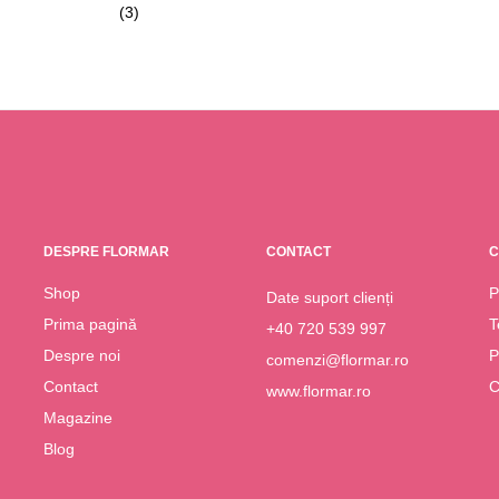
(3)
DESPRE FLORMAR
CONTACT
C
Shop
P
Date suport clienți
Prima pagină
T
+40 720 539 997
Despre noi
P
comenzi@flormar.ro
Contact
C
www.flormar.ro
Magazine
Blog