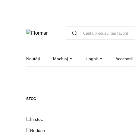
Noutăți
Machiaj
Unghii
Accesorii
STOC
În stoc
Reduse