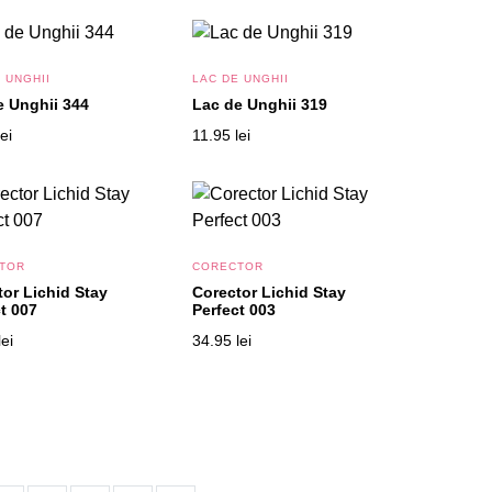
 UNGHII
LAC DE UNGHII
e Unghii 344
Lac de Unghii 319
lei
11.95
lei
TOR
CORECTOR
tor Lichid Stay
Corector Lichid Stay
t 007
Perfect 003
lei
34.95
lei