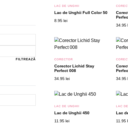
LAC DE UNGHII
COREC
Lac de Unghii Full Color 50
Corec
Perfec
8.95
lei
34.95
Preț
Preț
minim
maxim
FILTREAZĂ
CORECTOR
COREC
Corector Lichid Stay
Corec
Perfect 008
Perfec
34.95
lei
34.95
LAC DE UNGHII
LAC DE
Lac de Unghii 450
Lac d
11.95
lei
11.95