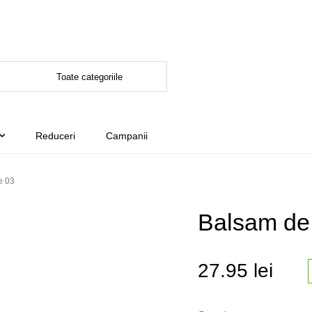
Reduceri
Campanii
e 03
Balsam de
27.95
lei