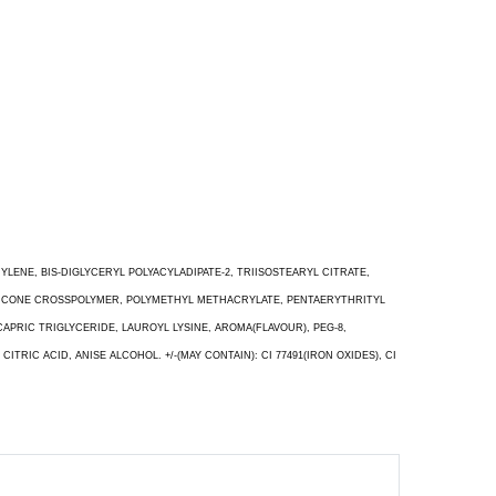
NE, BIS-DIGLYCERYL POLYACYLADIPATE-2, TRIISOSTEARYL CITRATE,
ETHICONE CROSSPOLYMER, POLYMETHYL METHACRYLATE, PENTAERYTHRITYL
PRIC TRIGLYCERIDE, LAUROYL LYSINE, AROMA(FLAVOUR), PEG-8,
C ACID, ANISE ALCOHOL. +/-(MAY CONTAIN): CI 77491(IRON OXIDES), CI