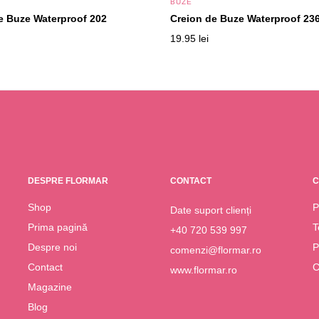
BUZE
e Buze Waterproof 202
Creion de Buze Waterproof 23
19.95
lei
DESPRE FLORMAR
CONTACT
C
Shop
P
Date suport clienți
Prima pagină
T
+40 720 539 997
Despre noi
P
comenzi@flormar.ro
Contact
C
www.flormar.ro
Magazine
Blog