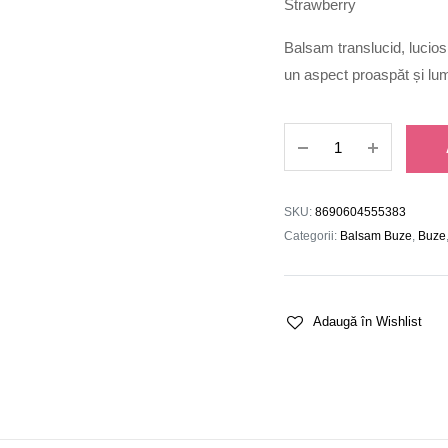
Strawberry
Balsam translucid, lucios
un aspect proaspăt și lu
Balsam
de
Buze
03
SKU:
8690604555383
quantity
Categorii:
Balsam Buze
,
Buze
Adaugă în Wishlist