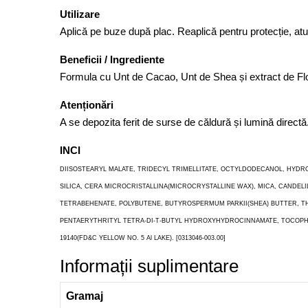
Utilizare
Aplică pe buze după plac. Reaplică pentru protecție, atun
Beneficii / Ingrediente
Formula cu Unt de Cacao, Unt de Shea și extract de Flo
Atenționări
A se depozita ferit de surse de căldură și lumină direct
INCI
DIISOSTEARYL MALATE, TRIDECYL TRIMELLITATE, OCTYLDODECANOL, HYDR
SILICA, CERA MICROCRISTALLINA(MICROCRYSTALLINE WAX), MICA, CANDE
TETRABEHENATE, POLYBUTENE, BUTYROSPERMUM PARKII(SHEA) BUTTER, TH
PENTAERYTHRITYL TETRA-DI-T-BUTYL HYDROXYHYDROCINNAMATE, TOCOPHERO
19140(FD&C YELLOW NO. 5 Al LAKE). [0313046-003.00]
Informații suplimentare
Gramaj