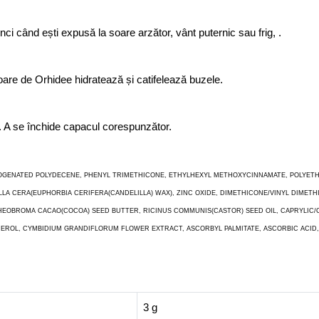
ci când ești expusă la soare arzător, vânt puternic sau frig, .
are de Orhidee hidratează și catifelează buzele.
ă. A se închide capacul corespunzător.
OGENATED POLYDECENE, PHENYL TRIMETHICONE, ETHYLHEXYL METHOXYCINNAMATE, POLYETHYLE
LILLA CERA(EUPHORBIA CERIFERA(CANDELILLA) WAX), ZINC OXIDE, DIMETHICONE/VINYL DIM
EOBROMA CACAO(COCOA) SEED BUTTER, RICINUS COMMUNIS(CASTOR) SEED OIL, CAPRYLIC/CA
L, CYMBIDIUM GRANDIFLORUM FLOWER EXTRACT, ASCORBYL PALMITATE, ASCORBIC ACID, CITRI
3 g