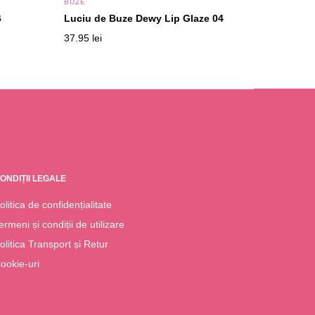
BUZE
6
Luciu de Buze Dewy Lip Glaze 04
37.95
lei
ONDIȚII LEGALE
olitica de confidențialitate
ermeni și condiții de utilizare
olitica Transport și Retur
ookie-uri