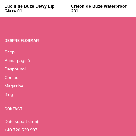
Luciu de Buze Dewy Lip
Creion de Buze Waterproof
Glaze 01
231
37.95
lei
19.95
lei
DESPRE FLORMAR
Shop
Prima pagină
Despre noi
Contact
Magazine
Blog
CONTACT
Date suport clienți
+40 720 539 997