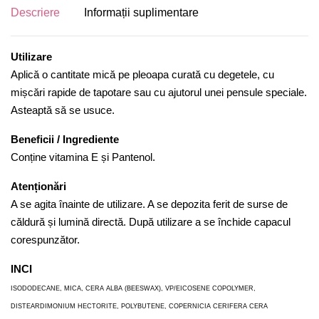
Descriere
Informații suplimentare
Utilizare
Aplică o cantitate mică pe pleoapa curată cu degetele, cu
mișcări rapide de tapotare sau cu ajutorul unei pensule speciale.
Asteaptă să se usuce.
Beneficii / Ingrediente
Conține vitamina E și Pantenol.
Atenționări
A se agita înainte de utilizare. A se depozita ferit de surse de
căldură și lumină directă. După utilizare a se închide capacul
corespunzător.
INCI
ISODODECANE, MICA, CERA ALBA (BEESWAX), VP/EICOSENE COPOLYMER,
DISTEARDIMONIUM HECTORITE, POLYBUTENE, COPERNICIA CERIFERA CERA