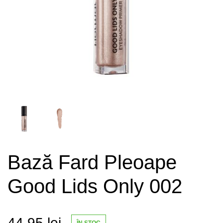
Bază Fard Pleoape
Good Lids Only 002
44.95
lei
ÎN STOC