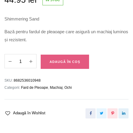
Shimmering Sand
Bază pentru fardul de pleaoape care asigură un machiaj luminos
și rezistent.
Bază
ADAUGĂ ÎN COȘ
Fard
Pleoape
Good
SKU:
8682536010948
Lids
Categorii:
Fard de Pleoape
,
Machiaj
,
Ochi
Only
002
quantity
Adaugă în Wishlist