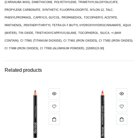
(CARNAUBA WAX), DIMETHICONE, POLYETHYLENE, TRIMETHYLSILOXYSILICATE,
PROPYLENE CARBONATE, SYNTHETIC FLUORPHLOGOPITE, NYLON-12, TALC,
PHENYLPROPANOL, CAPRYLYL GLYCOL, PROPANEDIOL, TOCOPHERYL ACETATE,
PANTHENOL, PENTAERYTHRITYL TETRA-DI-T-BUTYL HYDROXYHYDROCINNAMATE, AQUA
(WATER), TIN OXIDE, TRIETHOXYCAPRYLYLSILANE, TOCOPHEROL, SILICA. +/-(MAY
CONTAIN): CI 77891 (TITANIUM DIOXIDE), CI 77491 (IRON OXIDES), CI 77492 (IRON OXIDES),
CI 77499 (IRON OXIDES), CI 77000 (ALUMINUM POWDER). [32000123.00]
Related products