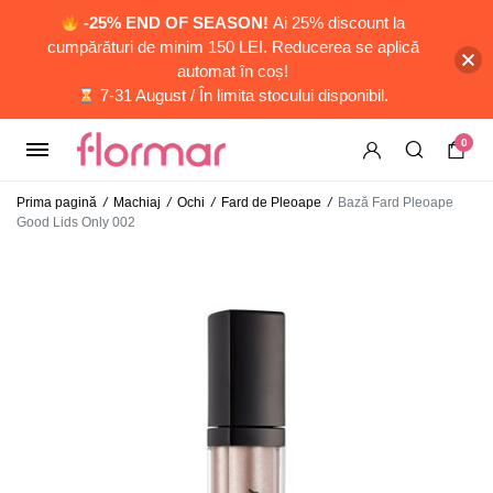
-25% END OF SEASON!
Ai 25% discount la
cumpărături de minim 150 LEI. Reducerea se aplică
automat în coș!
7-31 August / În limita stocului disponibil.
0
Prima pagină
/
Machiaj
/
Ochi
/
Fard de Pleoape
/
Bază Fard Pleoape
Good Lids Only 002