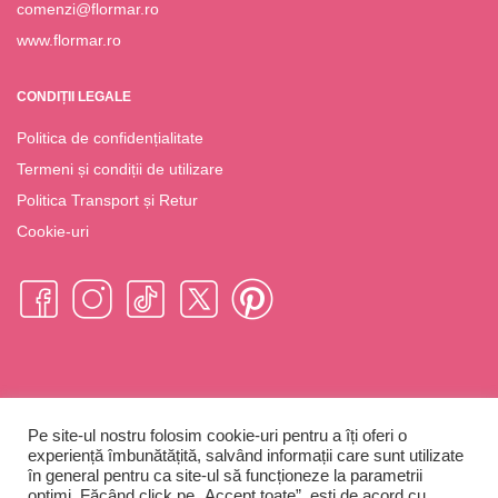
comenzi@flormar.ro
www.flormar.ro
CONDIȚII LEGALE
Politica de confidențialitate
Termeni și condiții de utilizare
Politica Transport și Retur
Cookie-uri
Pe site-ul nostru folosim cookie-uri pentru a îți oferi o
Flormar România © Copyright 2023
experiență îmbunătățită, salvând informații care sunt utilizate
în general pentru ca site-ul să funcționeze la parametrii
optimi. Făcând click pe „Accept toate”, ești de acord cu