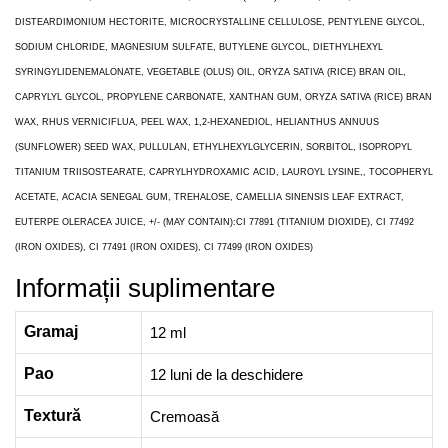
DISTEARDIMONIUM HECTORITE, MICROCRYSTALLINE CELLULOSE, PENTYLENE GLYCOL,
SODIUM CHLORIDE, MAGNESIUM SULFATE, BUTYLENE GLYCOL, DIETHYLHEXYL
SYRINGYLIDENEMALONATE, VEGETABLE (OLUS) OIL, ORYZA SATIVA (RICE) BRAN OIL,
CAPRYLYL GLYCOL, PROPYLENE CARBONATE, XANTHAN GUM, ORYZA SATIVA (RICE) BRAN
WAX, RHUS VERNICIFLUA, PEEL WAX, 1,2-HEXANEDIOL, HELIANTHUS ANNUUS
(SUNFLOWER) SEED WAX, PULLULAN, ETHYLHEXYLGLYCERIN, SORBITOL, ISOPROPYL
TITANIUM TRIISOSTEARATE, CAPRYLHYDROXAMIC ACID, LAUROYL LYSINE,, TOCOPHERYL
ACETATE, ACACIA SENEGAL GUM, TREHALOSE, CAMELLIA SINENSIS LEAF EXTRACT,
EUTERPE OLERACEA JUICE, +/- (MAY CONTAIN):CI 77891 (TITANIUM DIOXIDE), CI 77492
(IRON OXIDES), CI 77491 (IRON OXIDES), CI 77499 (IRON OXIDES)
Informații suplimentare
Gramaj
12 ml
Pao
12 luni de la deschidere
Textură
Cremoasă