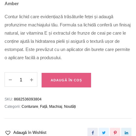
Amber
Contur lichid care evidențiază trăsăturile feței și adaugă
profunzime machiajului tău. Formula sa lichidă conferă un finisaj
natural, iar vitamina E și extractul de frunze de ceai pe care le
conține ajută la hidratarea pielii și asigură o textură ușor de
estompat. Este prevăzut cu un aplicator din burete care permite
o aplicare facilă a produsului.
Contur
ADAUGĂ ÎN COȘ
Lichid
Puffy
001
SKU:
8682536093804
quantity
Categorii:
Conturare
,
Față
,
Machiaj
,
Noutăți
Adaugă în Wishlist