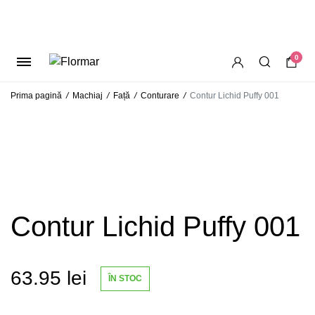
0
Prima pagină
/
Machiaj
/
Față
/
Conturare
/
Contur Lichid Puffy 001
Contur Lichid Puffy 001
63.95
lei
ÎN STOC