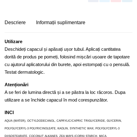
Descriere
Informații suplimentare
Utilizare
Deschideți capacul și apăsați ușor tubul. Aplicați cantitatea
dorită de produs pe pomeți, folosind mișcări ușoare de tapotare
cu ajutorul aplicatorului din burete, apoi estompați cu o pensulă.
Testat dermatologic.
Atenționări
A se feri de lumina directă și a se păstra la loc răcoros. Dupa
utilizare a se închide capacul în mod corespunzător.
INCI
AQUA (WATER), OCTYLDODECANOL, CAPRYLIC/CAPRIC TRIGLYCERIDE, GLYCERIN,
POLYGLYCERYL-3 POLYRICINOLEATE, KAOLIN, SYNTHETIC WAX, POLYGLYCERYL-3
DIISOSTEARATE, COCONUT ALKANES, ZEA MAYS (CORN) STARCH, MICA,