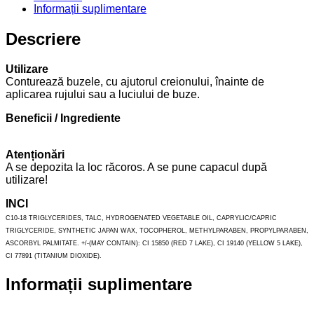
Informații suplimentare
Descriere
Utilizare
Conturează buzele, cu ajutorul creionului, înainte de
aplicarea rujului sau a luciului de buze.
Beneficii / Ingrediente
Atenționări
A se depozita la loc răcoros. A se pune capacul după
utilizare!
INCI
C10-18 TRIGLYCERIDES, TALC, HYDROGENATED VEGETABLE OIL, CAPRYLIC/CAPRIC
TRIGLYCERIDE, SYNTHETIC JAPAN WAX, TOCOPHEROL, METHYLPARABEN, PROPYLPARABEN,
ASCORBYL PALMITATE. +/-(MAY CONTAIN): CI 15850 (RED 7 LAKE), CI 19140 (YELLOW 5 LAKE),
CI 77891 (TITANIUM DIOXIDE).
Informații suplimentare