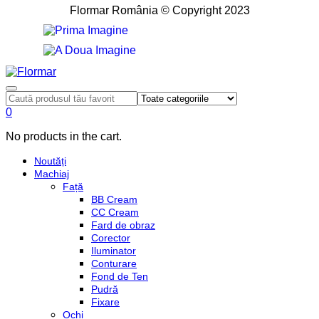
Flormar România © Copyright 2023
0
No products in the cart.
Noutăți
Machiaj
Față
BB Cream
CC Cream
Fard de obraz
Corector
Iluminator
Conturare
Fond de Ten
Pudră
Fixare
Ochi