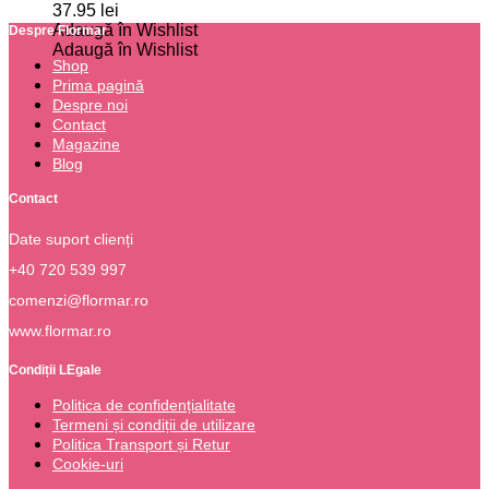
37.95
lei
Adaugă în Wishlist
Despre Flormar
Adaugă în Wishlist
Shop
Prima pagină
Despre noi
Contact
Magazine
Blog
Contact
Date suport clienți
+40 720 539 997
comenzi@flormar.ro
www.flormar.ro
Condiții LEgale
Politica de confidențialitate
Termeni și condiții de utilizare
Politica Transport și Retur
Cookie-uri