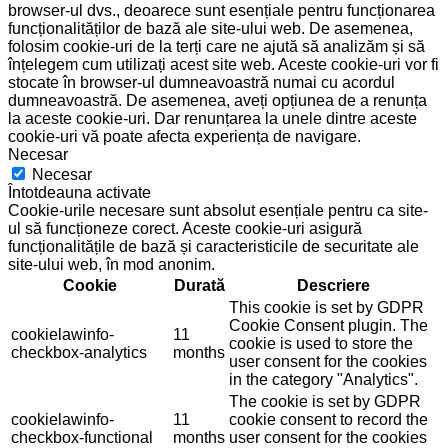
browser-ul dvs., deoarece sunt esențiale pentru funcționarea
funcționalităților de bază ale site-ului web. De asemenea,
folosim cookie-uri de la terți care ne ajută să analizăm și să
înțelegem cum utilizați acest site web. Aceste cookie-uri vor fi
stocate în browser-ul dumneavoastră numai cu acordul
dumneavoastră. De asemenea, aveți opțiunea de a renunța
la aceste cookie-uri. Dar renunțarea la unele dintre aceste
cookie-uri vă poate afecta experiența de navigare.
Necesar
Necesar
Întotdeauna activate
Cookie-urile necesare sunt absolut esențiale pentru ca site-
ul să funcționeze corect. Aceste cookie-uri asigură
funcționalitățile de bază și caracteristicile de securitate ale
site-ului web, în mod anonim.
Cookie
Durată
Descriere
This cookie is set by GDPR
Cookie Consent plugin. The
cookielawinfo-
11
cookie is used to store the
checkbox-analytics
months
user consent for the cookies
in the category "Analytics".
The cookie is set by GDPR
cookielawinfo-
11
cookie consent to record the
checkbox-functional
months
user consent for the cookies