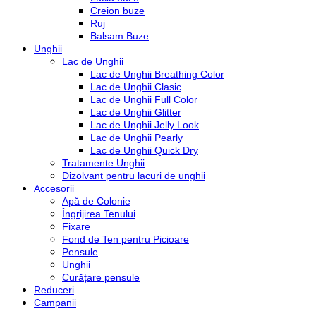
Creion buze
Ruj
Balsam Buze
Unghii
Lac de Unghii
Lac de Unghii Breathing Color
Lac de Unghii Clasic
Lac de Unghii Full Color
Lac de Unghii Glitter
Lac de Unghii Jelly Look
Lac de Unghii Pearly
Lac de Unghii Quick Dry
Tratamente Unghii
Dizolvant pentru lacuri de unghii
Accesorii
Apă de Colonie
Îngrijirea Tenului
Fixare
Fond de Ten pentru Picioare
Pensule
Unghii
Curățare pensule
Reduceri
Campanii