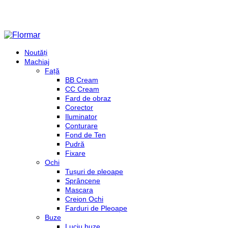
Noutăți
Machiaj
Față
BB Cream
CC Cream
Fard de obraz
Corector
Iluminator
Conturare
Fond de Ten
Pudră
Fixare
Ochi
Tușuri de pleoape
Sprâncene
Mascara
Creion Ochi
Farduri de Pleoape
Buze
Luciu buze