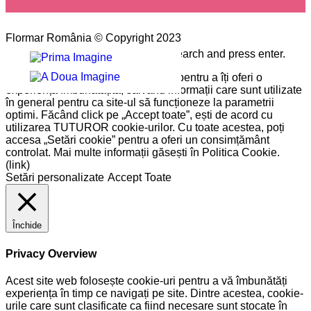
Flormar România © Copyright 2023
Please type the word you want to search and press enter.
Pe site-ul nostru folosim cookie-uri pentru a îți oferi o
experiență îmbunătățită, salvând informații care sunt utilizate
în general pentru ca site-ul să funcționeze la parametrii
optimi. Făcând click pe „Accept toate”, ești de acord cu
utilizarea TUTUROR cookie-urilor. Cu toate acestea, poți
accesa „Setări cookie” pentru a oferi un consimțământ
controlat. Mai multe informații găsești în Politica Cookie.
(link)
Setări personalizate
Accept Toate
Închide
Privacy Overview
Acest site web folosește cookie-uri pentru a vă îmbunătăți
experiența în timp ce navigați pe site. Dintre acestea, cookie-
urile care sunt clasificate ca fiind necesare sunt stocate în