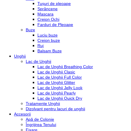
Tușuri de pleoape
Sprâncene
Mascara
Creion Ochi
Farduri de Pleoape
Buze
Luciu buze
Creion buze
Ruj
Balsam Buze
Unghii
Lac de Unghii
Lac de Unghii Breathing Color
Lac de Unghii Clasic
Lac de Unghii Full Color
Lac de Unghii Glitter
Lac de Unghii Jelly Look
Lac de Unghii Pearly
Lac de Unghii Quick Dry
Tratamente Unghii
Dizolvant pentru lacuri de unghii
Accesorii
Apă de Colonie
Îngrijirea Tenului
Fixare