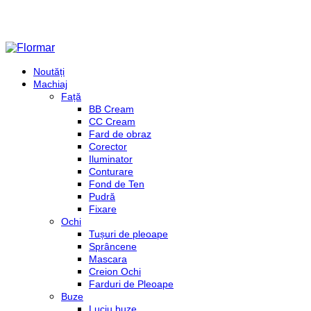
Noutăți
Machiaj
Față
BB Cream
CC Cream
Fard de obraz
Corector
Iluminator
Conturare
Fond de Ten
Pudră
Fixare
Ochi
Tușuri de pleoape
Sprâncene
Mascara
Creion Ochi
Farduri de Pleoape
Buze
Luciu buze