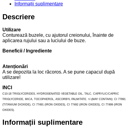
Informații suplimentare
Descriere
Utilizare
Conturează buzele, cu ajutorul creionului, înainte de
aplicarea rujului sau a luciului de buze.
Beneficii / Ingrediente
Atenționări
A se depozita la loc răcoros. A se pune capacul după
utilizare!
INCI
C10-18 TRIGLYCERIDES, HYDROGENATED VEGETABLE OIL, TALC, CAPRYLIC/CAPRIC
TRIGLYCERIDE, MICA, TOCOPHEROL, ASCORBYL PALMITATE. +/-(MAY CONTAIN): CI 77891
(TITANIUM DIOXIDE), CI 77491 (IRON OXIDES), CI 77492 (IRON OXIDES), CI 77499 (IRON
OXIDES).
Informații suplimentare