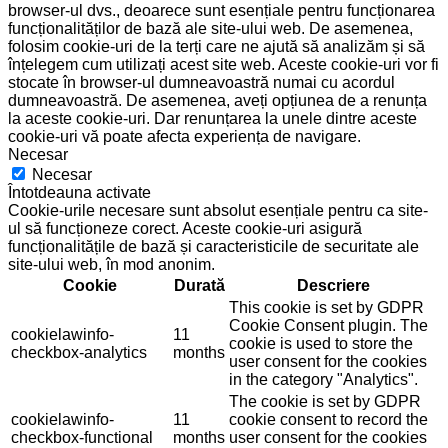
browser-ul dvs., deoarece sunt esențiale pentru funcționarea
funcționalităților de bază ale site-ului web. De asemenea,
folosim cookie-uri de la terți care ne ajută să analizăm și să
înțelegem cum utilizați acest site web. Aceste cookie-uri vor fi
stocate în browser-ul dumneavoastră numai cu acordul
dumneavoastră. De asemenea, aveți opțiunea de a renunța
la aceste cookie-uri. Dar renunțarea la unele dintre aceste
cookie-uri vă poate afecta experiența de navigare.
Necesar
Necesar
Întotdeauna activate
Cookie-urile necesare sunt absolut esențiale pentru ca site-
ul să funcționeze corect. Aceste cookie-uri asigură
funcționalitățile de bază și caracteristicile de securitate ale
site-ului web, în mod anonim.
Cookie
Durată
Descriere
This cookie is set by GDPR
Cookie Consent plugin. The
cookielawinfo-
11
cookie is used to store the
checkbox-analytics
months
user consent for the cookies
in the category "Analytics".
The cookie is set by GDPR
cookielawinfo-
11
cookie consent to record the
checkbox-functional
months
user consent for the cookies