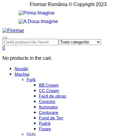
Flormar România © Copyright 2023
0
No products in the cart.
Noutăți
Machiaj
Față
BB Cream
CC Cream
Fard de obraz
Corector
Iluminator
Conturare
Fond de Ten
Pudră
Fixare
Ochi