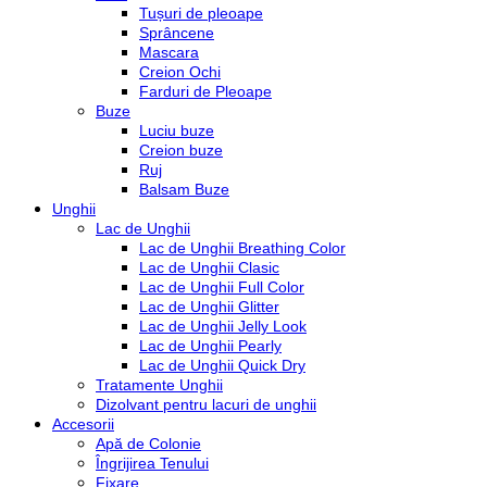
Tușuri de pleoape
Sprâncene
Mascara
Creion Ochi
Farduri de Pleoape
Buze
Luciu buze
Creion buze
Ruj
Balsam Buze
Unghii
Lac de Unghii
Lac de Unghii Breathing Color
Lac de Unghii Clasic
Lac de Unghii Full Color
Lac de Unghii Glitter
Lac de Unghii Jelly Look
Lac de Unghii Pearly
Lac de Unghii Quick Dry
Tratamente Unghii
Dizolvant pentru lacuri de unghii
Accesorii
Apă de Colonie
Îngrijirea Tenului
Fixare