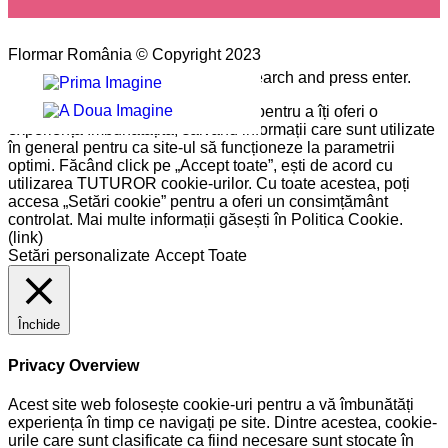
Flormar România © Copyright 2023
Please type the word you want to search and press enter.
Pe site-ul nostru folosim cookie-uri pentru a îți oferi o
experiență îmbunătățită, salvând informații care sunt utilizate
în general pentru ca site-ul să funcționeze la parametrii
optimi. Făcând click pe „Accept toate”, ești de acord cu
utilizarea TUTUROR cookie-urilor. Cu toate acestea, poți
accesa „Setări cookie” pentru a oferi un consimțământ
controlat. Mai multe informații găsești în Politica Cookie.
(link)
Setări personalizate
Accept Toate
Închide
Privacy Overview
Acest site web folosește cookie-uri pentru a vă îmbunătăți
experiența în timp ce navigați pe site. Dintre acestea, cookie-
urile care sunt clasificate ca fiind necesare sunt stocate în