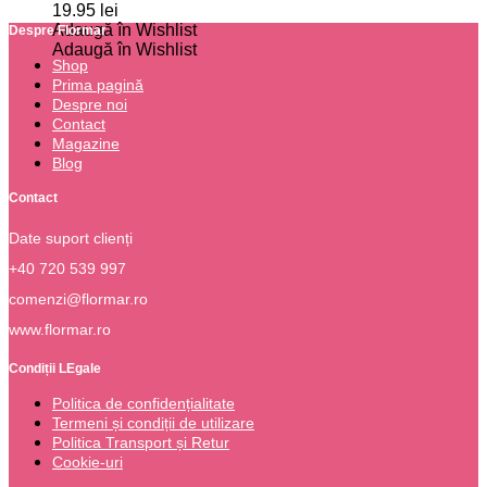
19.95
lei
Adaugă în Wishlist
Despre Flormar
Adaugă în Wishlist
Shop
Prima pagină
Despre noi
Contact
Magazine
Blog
Contact
Date suport clienți
+40 720 539 997
comenzi@flormar.ro
www.flormar.ro
Condiții LEgale
Politica de confidențialitate
Termeni și condiții de utilizare
Politica Transport și Retur
Cookie-uri