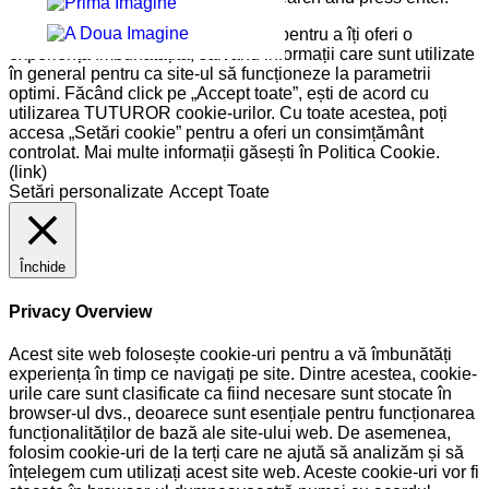
Pe site-ul nostru folosim cookie-uri pentru a îți oferi o
experiență îmbunătățită, salvând informații care sunt utilizate
în general pentru ca site-ul să funcționeze la parametrii
optimi. Făcând click pe „Accept toate”, ești de acord cu
utilizarea TUTUROR cookie-urilor. Cu toate acestea, poți
accesa „Setări cookie” pentru a oferi un consimțământ
controlat. Mai multe informații găsești în Politica Cookie.
(link)
Setări personalizate
Accept Toate
Închide
Privacy Overview
Acest site web folosește cookie-uri pentru a vă îmbunătăți
experiența în timp ce navigați pe site. Dintre acestea, cookie-
urile care sunt clasificate ca fiind necesare sunt stocate în
browser-ul dvs., deoarece sunt esențiale pentru funcționarea
funcționalităților de bază ale site-ului web. De asemenea,
folosim cookie-uri de la terți care ne ajută să analizăm și să
înțelegem cum utilizați acest site web. Aceste cookie-uri vor fi