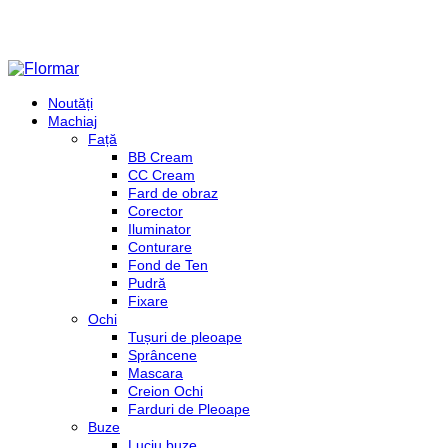
Noutăți
Machiaj
Față
BB Cream
CC Cream
Fard de obraz
Corector
Iluminator
Conturare
Fond de Ten
Pudră
Fixare
Ochi
Tușuri de pleoape
Sprâncene
Mascara
Creion Ochi
Farduri de Pleoape
Buze
Luciu buze