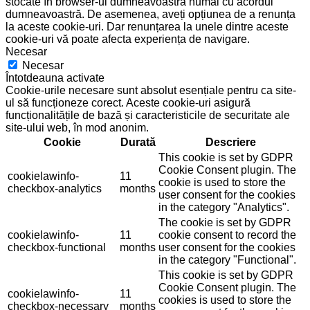
stocate în browser-ul dumneavoastră numai cu acordul
dumneavoastră. De asemenea, aveți opțiunea de a renunța
la aceste cookie-uri. Dar renunțarea la unele dintre aceste
cookie-uri vă poate afecta experiența de navigare.
Necesar
Necesar
Întotdeauna activate
Cookie-urile necesare sunt absolut esențiale pentru ca site-
ul să funcționeze corect. Aceste cookie-uri asigură
funcționalitățile de bază și caracteristicile de securitate ale
site-ului web, în mod anonim.
Cookie
Durată
Descriere
This cookie is set by GDPR
Cookie Consent plugin. The
cookielawinfo-
11
cookie is used to store the
checkbox-analytics
months
user consent for the cookies
in the category "Analytics".
The cookie is set by GDPR
cookielawinfo-
11
cookie consent to record the
checkbox-functional
months
user consent for the cookies
in the category "Functional".
This cookie is set by GDPR
Cookie Consent plugin. The
cookielawinfo-
11
cookies is used to store the
checkbox-necessary
months