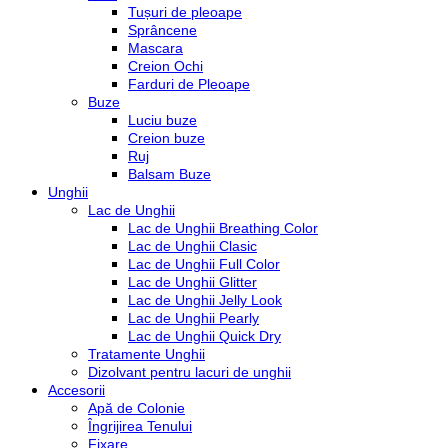
Tușuri de pleoape
Sprâncene
Mascara
Creion Ochi
Farduri de Pleoape
Buze
Luciu buze
Creion buze
Ruj
Balsam Buze
Unghii
Lac de Unghii
Lac de Unghii Breathing Color
Lac de Unghii Clasic
Lac de Unghii Full Color
Lac de Unghii Glitter
Lac de Unghii Jelly Look
Lac de Unghii Pearly
Lac de Unghii Quick Dry
Tratamente Unghii
Dizolvant pentru lacuri de unghii
Accesorii
Apă de Colonie
Îngrijirea Tenului
Fixare