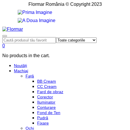
Flormar România © Copyright 2023
0
No products in the cart.
Noutăți
Machiaj
Față
BB Cream
CC Cream
Fard de obraz
Corector
Iluminator
Conturare
Fond de Ten
Pudră
Fixare
Ochi