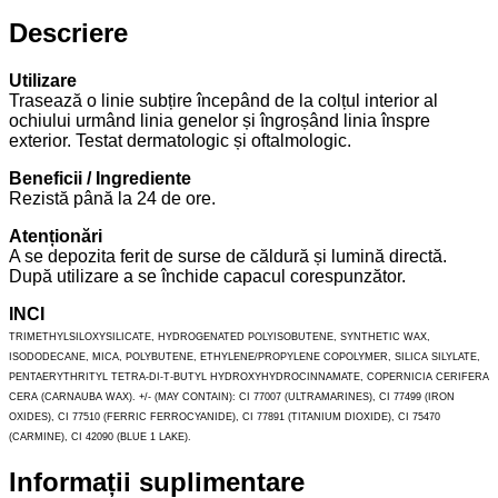
Descriere
Utilizare
Trasează o linie subțire începând de la colțul interior al
ochiului urmând linia genelor și îngroșând linia înspre
exterior. Testat dermatologic și oftalmologic.
Beneficii / Ingrediente
Rezistă până la 24 de ore.
Atenționări
A se depozita ferit de surse de căldură și lumină directă.
După utilizare a se închide capacul corespunzător.
INCI
TRIMETHYLSILOXYSILICATE, HYDROGENATED POLYISOBUTENE, SYNTHETIC WAX,
ISODODECANE, MICA, POLYBUTENE, ETHYLENE/PROPYLENE COPOLYMER, SILICA SILYLATE,
PENTAERYTHRITYL TETRA-DI-T-BUTYL HYDROXYHYDROCINNAMATE, COPERNICIA CERIFERA
CERA (CARNAUBA WAX). +/- (MAY CONTAIN): CI 77007 (ULTRAMARINES), CI 77499 (IRON
OXIDES), CI 77510 (FERRIC FERROCYANIDE), CI 77891 (TITANIUM DIOXIDE), CI 75470
(CARMINE), CI 42090 (BLUE 1 LAKE).
Informații suplimentare