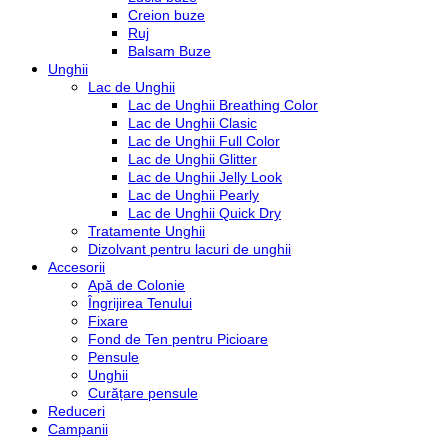
Creion buze
Ruj
Balsam Buze
Unghii
Lac de Unghii
Lac de Unghii Breathing Color
Lac de Unghii Clasic
Lac de Unghii Full Color
Lac de Unghii Glitter
Lac de Unghii Jelly Look
Lac de Unghii Pearly
Lac de Unghii Quick Dry
Tratamente Unghii
Dizolvant pentru lacuri de unghii
Accesorii
Apă de Colonie
Îngrijirea Tenului
Fixare
Fond de Ten pentru Picioare
Pensule
Unghii
Curățare pensule
Reduceri
Campanii