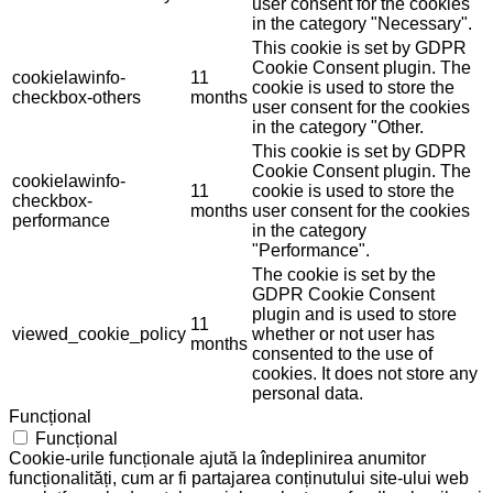
user consent for the cookies
in the category "Necessary".
This cookie is set by GDPR
Cookie Consent plugin. The
cookielawinfo-
11
cookie is used to store the
checkbox-others
months
user consent for the cookies
in the category "Other.
This cookie is set by GDPR
Cookie Consent plugin. The
cookielawinfo-
11
cookie is used to store the
checkbox-
months
user consent for the cookies
performance
in the category
"Performance".
The cookie is set by the
GDPR Cookie Consent
plugin and is used to store
11
viewed_cookie_policy
whether or not user has
months
consented to the use of
cookies. It does not store any
personal data.
Funcțional
Funcțional
Cookie-urile funcționale ajută la îndeplinirea anumitor
funcționalități, cum ar fi partajarea conținutului site-ului web