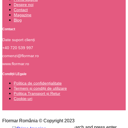
Despre noi
Contact
Magazine
Blog
Contact
Date suport clienți
+40 720 539 997
comenzi@flormar.ro
www.flormar.ro
Condiții LEgale
Politica de confidențialitate
Termeni și condiții de utilizare
Politica Transport și Retur
Cookie-uri
Flormar România © Copyright 2023
Please type the word you want to search and press enter.