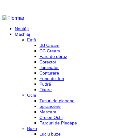
Noutăți
Machiaj
Față
BB Cream
CC Cream
Fard de obraz
Corector
Iluminator
Conturare
Fond de Ten
Pudră
Fixare
Ochi
Tușuri de pleoape
Sprâncene
Mascara
Creion Ochi
Farduri de Pleoape
Buze
Luciu buze