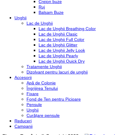
Creion buze
Ruj
Balsam Buze
Unghii
Lac de Unghii
Lac de Unghii Breathing Color
Lac de Unghii Clasic
Lac de Unghii Full Color
Lac de Unghii Glitter
Lac de Unghii Jelly Look
Lac de Unghii Pearly
Lac de Unghii Quick Dry
Tratamente Unghii
Dizolvant pentru lacuri de unghii
Accesorii
Apă de Colonie
Îngrijirea Tenului
Fixare
Fond de Ten pentru Picioare
Pensule
Unghii
Curățare pensule
Reduceri
Campanii