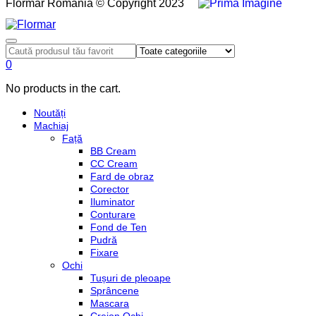
Flormar România © Copyright 2023
0
No products in the cart.
Noutăți
Machiaj
Față
BB Cream
CC Cream
Fard de obraz
Corector
Iluminator
Conturare
Fond de Ten
Pudră
Fixare
Ochi
Tușuri de pleoape
Sprâncene
Mascara