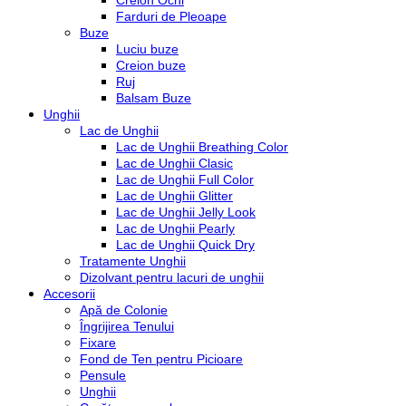
Creion Ochi
Farduri de Pleoape
Buze
Luciu buze
Creion buze
Ruj
Balsam Buze
Unghii
Lac de Unghii
Lac de Unghii Breathing Color
Lac de Unghii Clasic
Lac de Unghii Full Color
Lac de Unghii Glitter
Lac de Unghii Jelly Look
Lac de Unghii Pearly
Lac de Unghii Quick Dry
Tratamente Unghii
Dizolvant pentru lacuri de unghii
Accesorii
Apă de Colonie
Îngrijirea Tenului
Fixare
Fond de Ten pentru Picioare
Pensule
Unghii