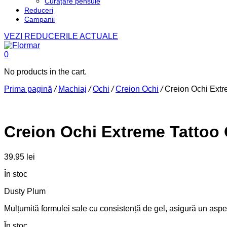
Curățare pensule
Reduceri
Campanii
VEZI REDUCERILE ACTUALE
0
No products in the cart.
Prima pagină
/
Machiaj
/
Ochi
/
Creion Ochi
/
Creion Ochi Extr
Creion Ochi Extreme Tattoo 
39.95
lei
În stoc
Dusty Plum
Mulțumită formulei sale cu consistență de gel, asigură un aspect 
În stoc