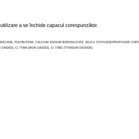
 utilizare a se închide capacul corespunzător.
DECANE, POLYBUTENE, CALCIUM SODIUM BOROSILICATE, SILICA, ETHYLENE/PROPYLENE COPO
XIDES), CI 77499 (IRON OXIDES), CI 77891 (TITANIUM DIOXIDE).