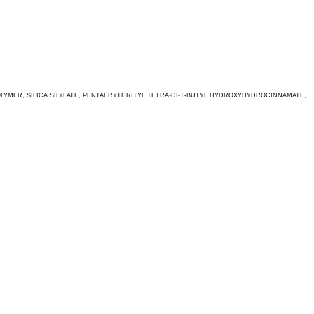
LYMER, SILICA SILYLATE, PENTAERYTHRITYL TETRA-DI-T-BUTYL HYDROXYHYDROCINNAMATE,