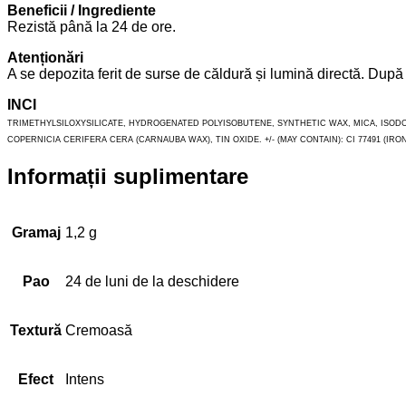
Beneficii / Ingrediente
Rezistă până la 24 de ore.
Atenționări
A se depozita ferit de surse de căldură și lumină directă. După
INCI
TRIMETHYLSILOXYSILICATE, HYDROGENATED POLYISOBUTENE, SYNTHETIC WAX, MICA, ISODO
COPERNICIA CERIFERA CERA (CARNAUBA WAX), TIN OXIDE. +/- (MAY CONTAIN): CI 77491 (IRON O
Informații suplimentare
Gramaj
1,2 g
Pao
24 de luni de la deschidere
Textură
Cremoasă
Efect
Intens