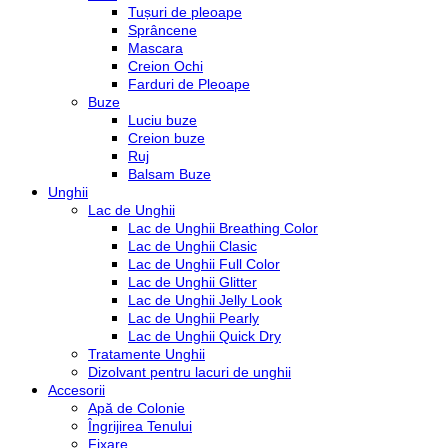
Tușuri de pleoape
Sprâncene
Mascara
Creion Ochi
Farduri de Pleoape
Buze
Luciu buze
Creion buze
Ruj
Balsam Buze
Unghii
Lac de Unghii
Lac de Unghii Breathing Color
Lac de Unghii Clasic
Lac de Unghii Full Color
Lac de Unghii Glitter
Lac de Unghii Jelly Look
Lac de Unghii Pearly
Lac de Unghii Quick Dry
Tratamente Unghii
Dizolvant pentru lacuri de unghii
Accesorii
Apă de Colonie
Îngrijirea Tenului
Fixare