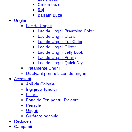
Creion buze
Ruj
Balsam Buze
Unghii
Lac de Unghii
Lac de Unghii Breathing Color
Lac de Unghii Clasic
Lac de Unghii Full Color
Lac de Unghii Glitter
Lac de Unghii Jelly Look
Lac de Unghii Pearly
Lac de Unghii Quick Dry
Tratamente Unghii
Dizolvant pentru lacuri de unghii
Accesorii
Apă de Colonie
Îngrijirea Tenului
Fixare
Fond de Ten pentru Picioare
Pensule
Unghii
Curățare pensule
Reduceri
Campanii