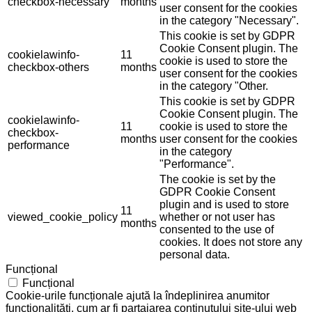
checkbox-necessary
months
user consent for the cookies
in the category "Necessary".
This cookie is set by GDPR
Cookie Consent plugin. The
cookielawinfo-
11
cookie is used to store the
checkbox-others
months
user consent for the cookies
in the category "Other.
This cookie is set by GDPR
Cookie Consent plugin. The
cookielawinfo-
11
cookie is used to store the
checkbox-
months
user consent for the cookies
performance
in the category
"Performance".
The cookie is set by the
GDPR Cookie Consent
plugin and is used to store
11
viewed_cookie_policy
whether or not user has
months
consented to the use of
cookies. It does not store any
personal data.
Funcțional
Funcțional
Cookie-urile funcționale ajută la îndeplinirea anumitor
funcționalități, cum ar fi partajarea conținutului site-ului web