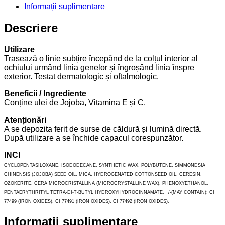
Informații suplimentare
Descriere
Utilizare
Trasează o linie subțire începând de la colțul interior al
ochiului urmând linia genelor și îngroșând linia înspre
exterior. Testat dermatologic și oftalmologic.
Beneficii / Ingrediente
Conține ulei de Jojoba, Vitamina E și C.
Atenționări
A se depozita ferit de surse de căldură și lumină directă.
După utilizare a se închide capacul corespunzător.
INCI
CYCLOPENTASILOXANE, ISODODECANE, SYNTHETIC WAX, POLYBUTENE, SIMMONDSIA
CHINENSIS (JOJOBA) SEED OIL, MICA, HYDROGENATED COTTONSEED OIL, CERESIN,
OZOKERITE, CERA MICROCRISTALLINA (MICROCRYSTALLINE WAX), PHENOXYETHANOL,
PENTAERYTHRITYL TETRA-DI-T-BUTYL HYDROXYHYDROCINNAMATE. +/-(MAY CONTAIN): CI
77499 (IRON OXIDES), CI 77491 (IRON OXIDES), CI 77492 (IRON OXIDES).
Informații suplimentare