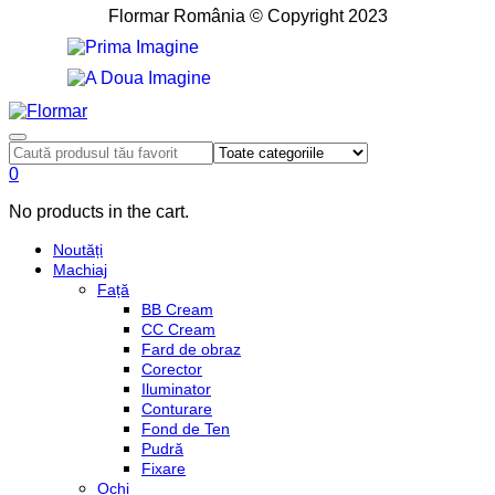
Flormar România © Copyright 2023
0
No products in the cart.
Noutăți
Machiaj
Față
BB Cream
CC Cream
Fard de obraz
Corector
Iluminator
Conturare
Fond de Ten
Pudră
Fixare
Ochi