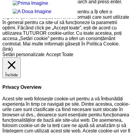
Please type the word you want to search and press enter.
Pe site-ul nostru folosim cookie-uri pentru a îți oferi o
experiență îmbunătățită, salvând informații care sunt utilizate
în general pentru ca site-ul să funcționeze la parametrii
optimi. Făcând click pe „Accept toate”, ești de acord cu
utilizarea TUTUROR cookie-urilor. Cu toate acestea, poți
accesa „Setări cookie” pentru a oferi un consimțământ
controlat. Mai multe informații găsești în Politica Cookie.
(link)
Setări personalizate
Accept Toate
Închide
Privacy Overview
Acest site web folosește cookie-uri pentru a vă îmbunătăți
experiența în timp ce navigați pe site. Dintre acestea, cookie-
urile care sunt clasificate ca fiind necesare sunt stocate în
browser-ul dvs., deoarece sunt esențiale pentru funcționarea
funcționalităților de bază ale site-ului web. De asemenea,
folosim cookie-uri de la terți care ne ajută să analizăm și să
înțelegem cum utilizați acest site web. Aceste cookie-uri vor fi