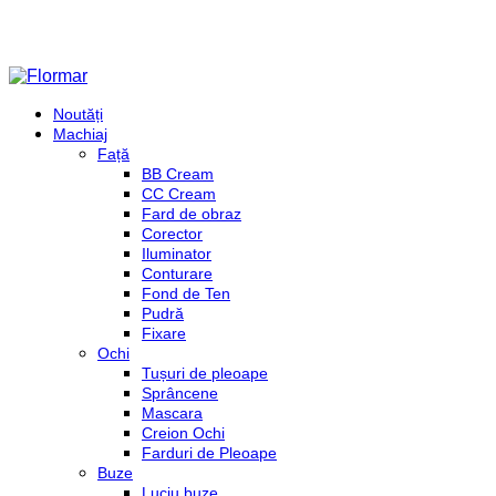
Noutăți
Machiaj
Față
BB Cream
CC Cream
Fard de obraz
Corector
Iluminator
Conturare
Fond de Ten
Pudră
Fixare
Ochi
Tușuri de pleoape
Sprâncene
Mascara
Creion Ochi
Farduri de Pleoape
Buze
Luciu buze