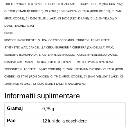
TRIETHOXYCAPRYLYLSILANE, TOCOPHERYL ACETATE, TOCOPHEROL. +/-(MAY CONTAIN):
CI 77891 (TITANIUM DIOXIDE), CI 77492 (IRON OXIDES), CI 77499 (IRON OXIDES), CI 77491
(IRON OXIDES), CI 42090 (BLUE 1 LAKE), CI 16035 (RED 40 LAKE), CI 19140 (YELLOW 5
LAKE). [47000111PN.00]
Powder
POWDER INGREDIENTS: SILICA, OCTYLDODECANOL, TRIDECYL TRIMELLITATE,
SYNTHETIC WAX, CANDELILLA CERA (EUPHORBIA CERIFERA (CANDELILLA) WAX),
ISONONYL ISONONANOATE, CETEARYL METHICONE, POLYMETHYLSILSESQUIOXANE,
DIISOSTEARYL MALATE, SILICA DIMETHYL SILYLATE, TRIETHOXYCAPRYLYLSILANE,
TOCOPHERYL ACETATE. +/-(MAY CONTAIN): CI 77891 (TITANIUM DIOXIDE), CI 77492 (IRON
OXIDES), CI 77499 (IRON OXIDES), CI 77491 (IRON OXIDES), CI 19140 (YELLOW 5 LAKE), CI
16035 (RED 40 LAKE), CI 42090 (BLUE 1 LAKE). [47000111PW.00]
Informații suplimentare
Gramaj
0,75 g
Pao
12 luni de la deschidere