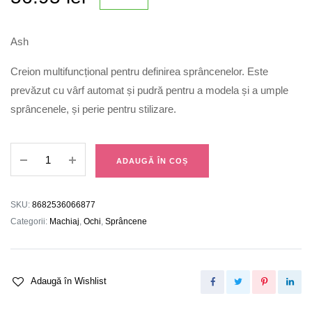
Ash
Creion multifuncțional pentru definirea sprâncenelor. Este
prevăzut cu vârf automat și pudră pentru a modela și a umple
sprâncenele, și perie pentru stilizare.
Creion
ADAUGĂ ÎN COȘ
Sprâncene
Triple
04
SKU:
8682536066877
quantity
Categorii:
Machiaj
,
Ochi
,
Sprâncene
Adaugă în Wishlist