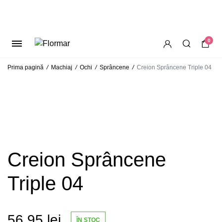
0
Prima pagină
/
Machiaj
/
Ochi
/
Sprâncene
/
Creion Sprâncene Triple 04
Creion Sprâncene
Triple 04
56.95
lei
ÎN STOC