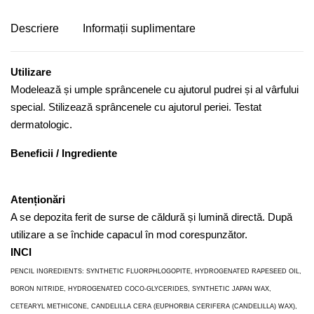
Descriere
Informații suplimentare
Utilizare
Modelează și umple sprâncenele cu ajutorul pudrei și al vârfului
special. Stilizează sprâncenele cu ajutorul periei. Testat
dermatologic.
Beneficii / Ingrediente
Atenționări
A se depozita ferit de surse de căldură și lumină directă. După
utilizare a se închide capacul în mod corespunzător.
INCI
PENCIL INGREDIENTS: SYNTHETIC FLUORPHLOGOPITE, HYDROGENATED RAPESEED OIL,
BORON NITRIDE, HYDROGENATED COCO-GLYCERIDES, SYNTHETIC JAPAN WAX,
CETEARYL METHICONE, CANDELILLA CERA (EUPHORBIA CERIFERA (CANDELILLA) WAX),