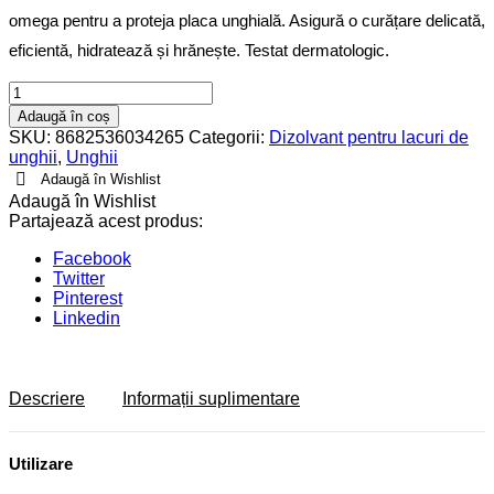
omega pentru a proteja placa unghială. Asigură o curățare delicată,
eficientă, hidratează și hrănește. Testat dermatologic.
Dizolvant
Lac
Adaugă în coș
Unghii
SKU:
8682536034265
Categorii:
Dizolvant pentru lacuri de
Gentle
unghii
,
Unghii
quantity
Adaugă în Wishlist
Adaugă în Wishlist
Partajează acest produs:
Facebook
Twitter
Pinterest
Linkedin
Descriere
Informații suplimentare
Utilizare