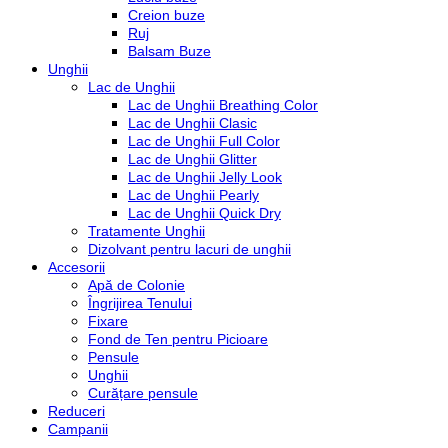
Creion buze
Ruj
Balsam Buze
Unghii
Lac de Unghii
Lac de Unghii Breathing Color
Lac de Unghii Clasic
Lac de Unghii Full Color
Lac de Unghii Glitter
Lac de Unghii Jelly Look
Lac de Unghii Pearly
Lac de Unghii Quick Dry
Tratamente Unghii
Dizolvant pentru lacuri de unghii
Accesorii
Apă de Colonie
Îngrijirea Tenului
Fixare
Fond de Ten pentru Picioare
Pensule
Unghii
Curățare pensule
Reduceri
Campanii