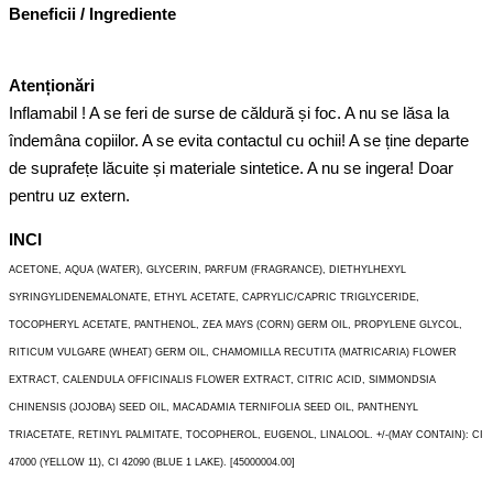
Beneficii / Ingrediente
Atenționări
Inflamabil ! A se feri de surse de căldură și foc. A nu se lăsa la
îndemâna copiilor. A se evita contactul cu ochii! A se ține departe
de suprafețe lăcuite și materiale sintetice. A nu se ingera! Doar
pentru uz extern.
INCI
ACETONE, AQUA (WATER), GLYCERIN, PARFUM (FRAGRANCE), DIETHYLHEXYL
SYRINGYLIDENEMALONATE, ETHYL ACETATE, CAPRYLIC/CAPRIC TRIGLYCERIDE,
TOCOPHERYL ACETATE, PANTHENOL, ZEA MAYS (CORN) GERM OIL, PROPYLENE GLYCOL,
RITICUM VULGARE (WHEAT) GERM OIL, CHAMOMILLA RECUTITA (MATRICARIA) FLOWER
EXTRACT, CALENDULA OFFICINALIS FLOWER EXTRACT, CITRIC ACID, SIMMONDSIA
CHINENSIS (JOJOBA) SEED OIL, MACADAMIA TERNIFOLIA SEED OIL, PANTHENYL
TRIACETATE, RETINYL PALMITATE, TOCOPHEROL, EUGENOL, LINALOOL. +/-(MAY CONTAIN): CI
47000 (YELLOW 11), CI 42090 (BLUE 1 LAKE). [45000004.00]