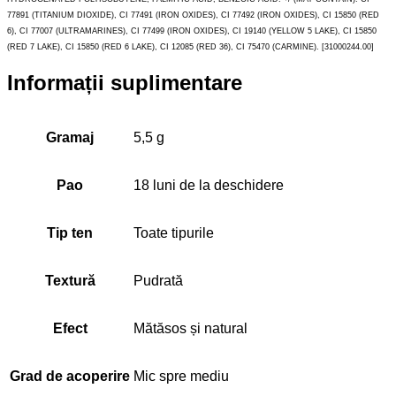
77891 (TITANIUM DIOXIDE), CI 77491 (IRON OXIDES), CI 77492 (IRON OXIDES), CI 15850 (RED
6), CI 77007 (ULTRAMARINES), CI 77499 (IRON OXIDES), CI 19140 (YELLOW 5 LAKE), CI 15850
(RED 7 LAKE), CI 15850 (RED 6 LAKE), CI 12085 (RED 36), CI 75470 (CARMINE). [31000244.00]
Informații suplimentare
Gramaj
5,5 g
Pao
18 luni de la deschidere
Tip ten
Toate tipurile
Textură
Pudrată
Efect
Mătăsos și natural
Grad de acoperire
Mic spre mediu