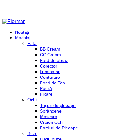
Noutăți
Machiaj
Față
BB Cream
CC Cream
Fard de obraz
Corector
Iluminator
Conturare
Fond de Ten
Pudră
Fixare
Ochi
Tușuri de pleoape
Sprâncene
Mascara
Creion Ochi
Farduri de Pleoape
Buze
Luciu buze