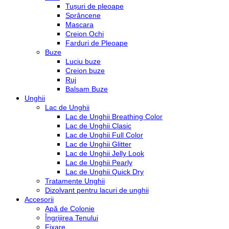
Tușuri de pleoape
Sprâncene
Mascara
Creion Ochi
Farduri de Pleoape
Buze
Luciu buze
Creion buze
Ruj
Balsam Buze
Unghii
Lac de Unghii
Lac de Unghii Breathing Color
Lac de Unghii Clasic
Lac de Unghii Full Color
Lac de Unghii Glitter
Lac de Unghii Jelly Look
Lac de Unghii Pearly
Lac de Unghii Quick Dry
Tratamente Unghii
Dizolvant pentru lacuri de unghii
Accesorii
Apă de Colonie
Îngrijirea Tenului
Fixare