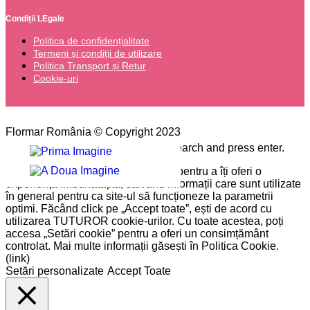
Condiții LEgale
Politica de confidențialitate
Termeni și condiții de utilizare
Politica Transport și Retur
Cookie-uri
Flormar România © Copyright 2023
Please type the word you want to search and press enter.
Pe site-ul nostru folosim cookie-uri pentru a îți oferi o
experiență îmbunătățită, salvând informații care sunt utilizate
în general pentru ca site-ul să funcționeze la parametrii
optimi. Făcând click pe „Accept toate”, ești de acord cu
utilizarea TUTUROR cookie-urilor. Cu toate acestea, poți
accesa „Setări cookie” pentru a oferi un consimțământ
controlat. Mai multe informații găsești în Politica Cookie.
(link)
Setări personalizate
Accept Toate