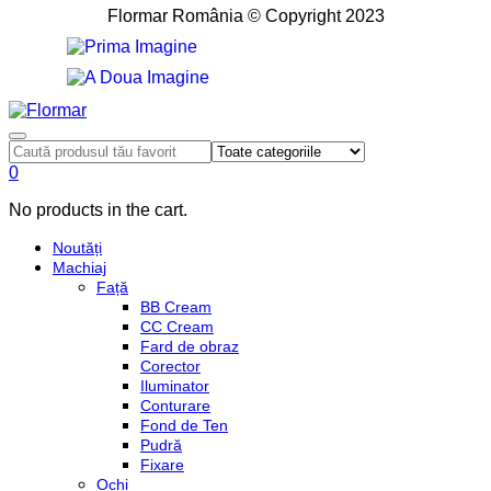
Flormar România © Copyright 2023
0
No products in the cart.
Noutăți
Machiaj
Față
BB Cream
CC Cream
Fard de obraz
Corector
Iluminator
Conturare
Fond de Ten
Pudră
Fixare
Ochi