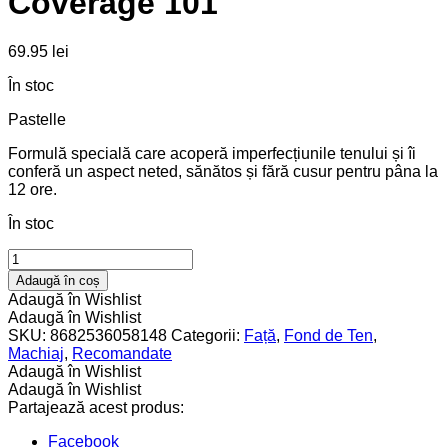
Coverage 101
69.95
lei
În stoc
Pastelle
Formulă specială care acoperă imperfecțiunile tenului și îi
conferă un aspect neted, sănătos și fără cusur pentru pâna la
12 ore.
În stoc
Fond
de
Adaugă în coș
Ten
Adaugă în Wishlist
Perfect
Adaugă în Wishlist
Coverage
SKU:
8682536058148
Categorii:
Față
,
Fond de Ten
,
101
Machiaj
,
Recomandate
quantity
Adaugă în Wishlist
Adaugă în Wishlist
Partajează acest produs:
Facebook