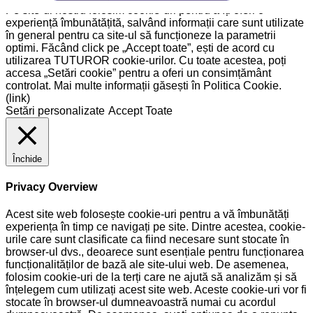
Pe site-ul nostru folosim cookie-uri pentru a îți oferi o
experiență îmbunătățită, salvând informații care sunt utilizate
în general pentru ca site-ul să funcționeze la parametrii
optimi. Făcând click pe „Accept toate”, ești de acord cu
utilizarea TUTUROR cookie-urilor. Cu toate acestea, poți
accesa „Setări cookie” pentru a oferi un consimțământ
controlat. Mai multe informații găsești în Politica Cookie.
(link)
Setări personalizate
Accept Toate
Închide
Privacy Overview
Acest site web folosește cookie-uri pentru a vă îmbunătăți
experiența în timp ce navigați pe site. Dintre acestea, cookie-
urile care sunt clasificate ca fiind necesare sunt stocate în
browser-ul dvs., deoarece sunt esențiale pentru funcționarea
funcționalităților de bază ale site-ului web. De asemenea,
folosim cookie-uri de la terți care ne ajută să analizăm și să
înțelegem cum utilizați acest site web. Aceste cookie-uri vor fi
stocate în browser-ul dumneavoastră numai cu acordul