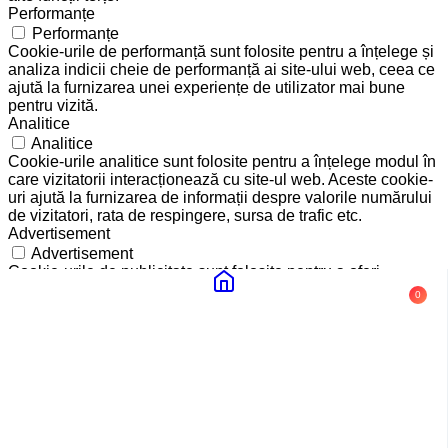
Performanțe
Performanțe
Cookie-urile de performanță sunt folosite pentru a înțelege și
analiza indicii cheie de performanță ai site-ului web, ceea ce
ajută la furnizarea unei experiențe de utilizator mai bune
pentru vizită.
Analitice
Analitice
Cookie-urile analitice sunt folosite pentru a înțelege modul în
care vizitatorii interacționează cu site-ul web. Aceste cookie-
uri ajută la furnizarea de informații despre valorile numărului
de vizitatori, rata de respingere, sursa de trafic etc.
Advertisement
Advertisement
Cookie-urile de publicitate sunt folosite pentru a oferi
vizitatorilor reclame relevante și campanii de marketing.
0
Aceste module cookie urmăresc vizitatorii pe site-uri web și
colectează informații pentru a oferi reclame personalizate.
Altele
Altele
Alte cookie-uri neclasificate sunt cele care sunt analizate și
nu au fost încă clasificate într-o categorie.
SALVEAZĂ ȘI ACCEPTĂ