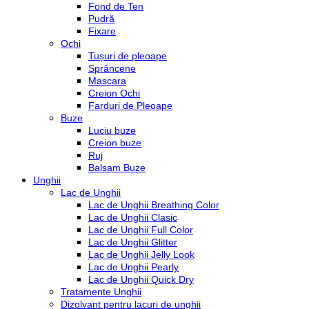
Fond de Ten
Pudră
Fixare
Ochi
Tușuri de pleoape
Sprâncene
Mascara
Creion Ochi
Farduri de Pleoape
Buze
Luciu buze
Creion buze
Ruj
Balsam Buze
Unghii
Lac de Unghii
Lac de Unghii Breathing Color
Lac de Unghii Clasic
Lac de Unghii Full Color
Lac de Unghii Glitter
Lac de Unghii Jelly Look
Lac de Unghii Pearly
Lac de Unghii Quick Dry
Tratamente Unghii
Dizolvant pentru lacuri de unghii