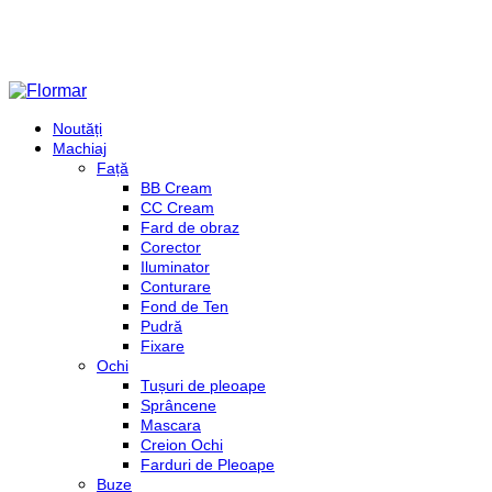
Noutăți
Machiaj
Față
BB Cream
CC Cream
Fard de obraz
Corector
Iluminator
Conturare
Fond de Ten
Pudră
Fixare
Ochi
Tușuri de pleoape
Sprâncene
Mascara
Creion Ochi
Farduri de Pleoape
Buze