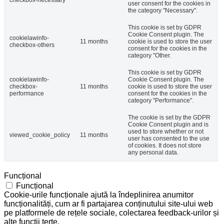
checkbox-necessary
user consent for the cookies in
the category "Necessary".
This cookie is set by GDPR
Cookie Consent plugin. The
cookielawinfo-
11 months
cookie is used to store the user
checkbox-others
consent for the cookies in the
category "Other.
This cookie is set by GDPR
cookielawinfo-
Cookie Consent plugin. The
checkbox-
11 months
cookie is used to store the user
performance
consent for the cookies in the
category "Performance".
The cookie is set by the GDPR
Cookie Consent plugin and is
used to store whether or not
viewed_cookie_policy
11 months
user has consented to the use
of cookies. It does not store
any personal data.
Funcțional
Funcțional
Cookie-urile funcționale ajută la îndeplinirea anumitor
funcționalități, cum ar fi partajarea conținutului site-ului web
pe platformele de rețele sociale, colectarea feedback-urilor și
alte funcții terțe.