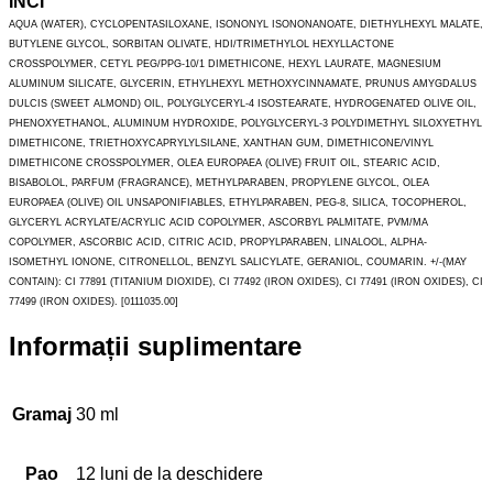
INCI
AQUA (WATER), CYCLOPENTASILOXANE, ISONONYL ISONONANOATE, DIETHYLHEXYL MALATE,
BUTYLENE GLYCOL, SORBITAN OLIVATE, HDI/TRIMETHYLOL HEXYLLACTONE
CROSSPOLYMER, CETYL PEG/PPG-10/1 DIMETHICONE, HEXYL LAURATE, MAGNESIUM
ALUMINUM SILICATE, GLYCERIN, ETHYLHEXYL METHOXYCINNAMATE, PRUNUS AMYGDALUS
DULCIS (SWEET ALMOND) OIL, POLYGLYCERYL-4 ISOSTEARATE, HYDROGENATED OLIVE OIL,
PHENOXYETHANOL, ALUMINUM HYDROXIDE, POLYGLYCERYL-3 POLYDIMETHYL SILOXYETHYL
DIMETHICONE, TRIETHOXYCAPRYLYLSILANE, XANTHAN GUM, DIMETHICONE/VINYL
DIMETHICONE CROSSPOLYMER, OLEA EUROPAEA (OLIVE) FRUIT OIL, STEARIC ACID,
BISABOLOL, PARFUM (FRAGRANCE), METHYLPARABEN, PROPYLENE GLYCOL, OLEA
EUROPAEA (OLIVE) OIL UNSAPONIFIABLES, ETHYLPARABEN, PEG-8, SILICA, TOCOPHEROL,
GLYCERYL ACRYLATE/ACRYLIC ACID COPOLYMER, ASCORBYL PALMITATE, PVM/MA
COPOLYMER, ASCORBIC ACID, CITRIC ACID, PROPYLPARABEN, LINALOOL, ALPHA-
ISOMETHYL IONONE, CITRONELLOL, BENZYL SALICYLATE, GERANIOL, COUMARIN. +/-(MAY
CONTAIN): CI 77891 (TITANIUM DIOXIDE), CI 77492 (IRON OXIDES), CI 77491 (IRON OXIDES), CI
77499 (IRON OXIDES). [0111035.00]
Informații suplimentare
Gramaj
30 ml
Pao
12 luni de la deschidere