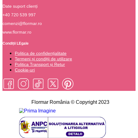
Date suport clienți
+40 720 539 997
comenzi@flormar.ro
www.flormar.ro
Condiții LEgale
Politica de confidențialitate
Termeni și condiții de utilizare
Politica Transport și Retur
Cookie-uri
Flormar România © Copyright 2023
Please type the word you want to search and press enter.
-25% END OF SEASON!
Ai 25% discount la cumpărături de
minim 150 LEI. Reducerea se aplică automat în coș!
7-31 August / În limita stocului disponibil.