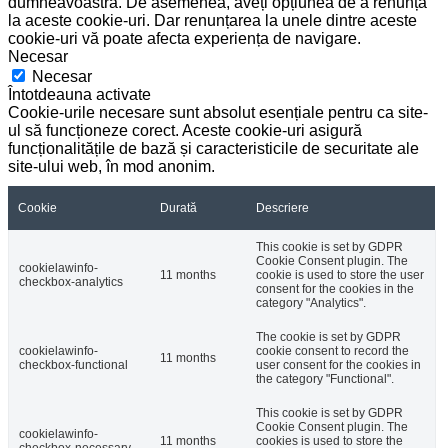
dumneavoastră. De asemenea, aveți opțiunea de a renunța
la aceste cookie-uri. Dar renunțarea la unele dintre aceste
cookie-uri vă poate afecta experiența de navigare.
Necesar
Necesar
Întotdeauna activate
Cookie-urile necesare sunt absolut esențiale pentru ca site-
ul să funcționeze corect. Aceste cookie-uri asigură
funcționalitățile de bază și caracteristicile de securitate ale
site-ului web, în mod anonim.
Cookie
Durată
Descriere
This cookie is set by GDPR
Cookie Consent plugin. The
cookielawinfo-
11 months
cookie is used to store the user
checkbox-analytics
consent for the cookies in the
category "Analytics".
The cookie is set by GDPR
cookielawinfo-
cookie consent to record the
11 months
checkbox-functional
user consent for the cookies in
the category "Functional".
This cookie is set by GDPR
Cookie Consent plugin. The
cookielawinfo-
11 months
cookies is used to store the