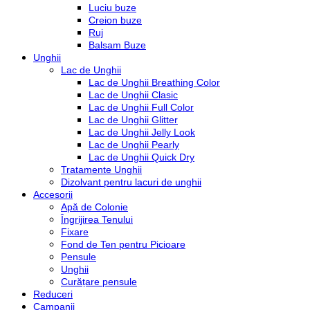
Luciu buze
Creion buze
Ruj
Balsam Buze
Unghii
Lac de Unghii
Lac de Unghii Breathing Color
Lac de Unghii Clasic
Lac de Unghii Full Color
Lac de Unghii Glitter
Lac de Unghii Jelly Look
Lac de Unghii Pearly
Lac de Unghii Quick Dry
Tratamente Unghii
Dizolvant pentru lacuri de unghii
Accesorii
Apă de Colonie
Îngrijirea Tenului
Fixare
Fond de Ten pentru Picioare
Pensule
Unghii
Curățare pensule
Reduceri
Campanii