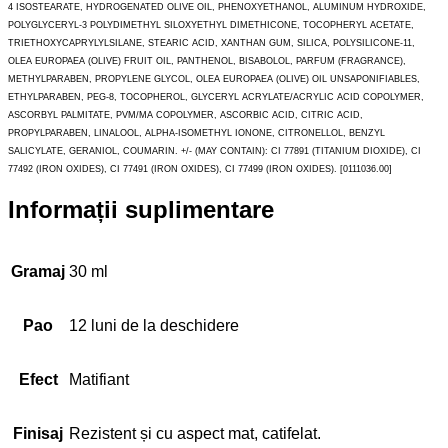
4 ISOSTEARATE, HYDROGENATED OLIVE OIL, PHENOXYETHANOL, ALUMINUM HYDROXIDE,
POLYGLYCERYL-3 POLYDIMETHYL SILOXYETHYL DIMETHICONE, TOCOPHERYL ACETATE,
TRIETHOXYCAPRYLYLSILANE, STEARIC ACID, XANTHAN GUM, SILICA, POLYSILICONE-11,
OLEA EUROPAEA (OLIVE) FRUIT OIL, PANTHENOL, BISABOLOL, PARFUM (FRAGRANCE),
METHYLPARABEN, PROPYLENE GLYCOL, OLEA EUROPAEA (OLIVE) OIL UNSAPONIFIABLES,
ETHYLPARABEN, PEG-8, TOCOPHEROL, GLYCERYL ACRYLATE/ACRYLIC ACID COPOLYMER,
ASCORBYL PALMITATE, PVM/MA COPOLYMER, ASCORBIC ACID, CITRIC ACID,
PROPYLPARABEN, LINALOOL, ALPHA-ISOMETHYL IONONE, CITRONELLOL, BENZYL
SALICYLATE, GERANIOL, COUMARIN. +/- (MAY CONTAIN): CI 77891 (TITANIUM DIOXIDE), CI
77492 (IRON OXIDES), CI 77491 (IRON OXIDES), CI 77499 (IRON OXIDES). [0111036.00]
Informații suplimentare
Gramaj
30 ml
Pao
12 luni de la deschidere
Efect
Matifiant
Finisaj
Rezistent și cu aspect mat, catifelat.