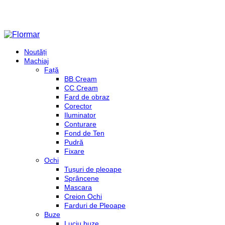
Noutăți
Machiaj
Față
BB Cream
CC Cream
Fard de obraz
Corector
Iluminator
Conturare
Fond de Ten
Pudră
Fixare
Ochi
Tușuri de pleoape
Sprâncene
Mascara
Creion Ochi
Farduri de Pleoape
Buze
Luciu buze