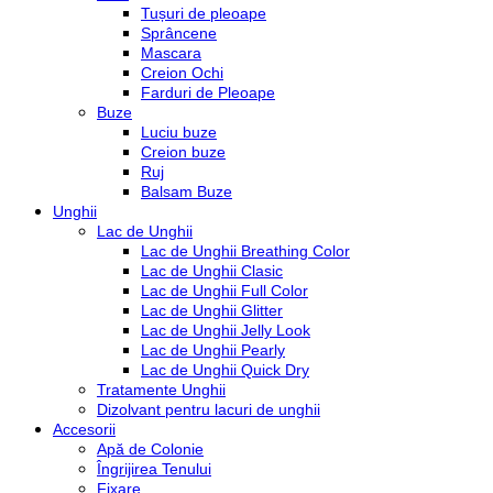
Tușuri de pleoape
Sprâncene
Mascara
Creion Ochi
Farduri de Pleoape
Buze
Luciu buze
Creion buze
Ruj
Balsam Buze
Unghii
Lac de Unghii
Lac de Unghii Breathing Color
Lac de Unghii Clasic
Lac de Unghii Full Color
Lac de Unghii Glitter
Lac de Unghii Jelly Look
Lac de Unghii Pearly
Lac de Unghii Quick Dry
Tratamente Unghii
Dizolvant pentru lacuri de unghii
Accesorii
Apă de Colonie
Îngrijirea Tenului
Fixare