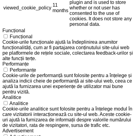
plugin and is used to store
11
viewed_cookie_policy
whether or not user has
months
consented to the use of
cookies. It does not store any
personal data.
Funcțional
Funcțional
Cookie-urile funcționale ajută la îndeplinirea anumitor
funcționalități, cum ar fi partajarea conținutului site-ului web
pe platformele de rețele sociale, colectarea feedback-urilor și
alte funcții terțe.
Performanțe
Performanțe
Cookie-urile de performanță sunt folosite pentru a înțelege și
analiza indicii cheie de performanță ai site-ului web, ceea ce
ajută la furnizarea unei experiențe de utilizator mai bune
pentru vizită.
Analitice
Analitice
Cookie-urile analitice sunt folosite pentru a înțelege modul în
care vizitatorii interacționează cu site-ul web. Aceste cookie-
uri ajută la furnizarea de informații despre valorile numărului
de vizitatori, rata de respingere, sursa de trafic etc.
Advertisement