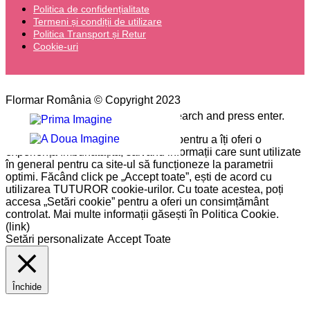
Politica de confidențialitate
Termeni și condiții de utilizare
Politica Transport și Retur
Cookie-uri
Flormar România © Copyright 2023
Please type the word you want to search and press enter.
Pe site-ul nostru folosim cookie-uri pentru a îți oferi o
experiență îmbunătățită, salvând informații care sunt utilizate
în general pentru ca site-ul să funcționeze la parametrii
optimi. Făcând click pe „Accept toate”, ești de acord cu
utilizarea TUTUROR cookie-urilor. Cu toate acestea, poți
accesa „Setări cookie” pentru a oferi un consimțământ
controlat. Mai multe informații găsești în Politica Cookie.
(link)
Setări personalizate
Accept Toate
Închide