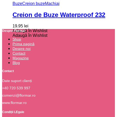
Buze
Creion buze
Machiaj
Creion de Buze Waterproof 232
19.95
lei
Adaugă în Wishlist
Despre Flormar
Adaugă în Wishlist
Shop
Prima pagină
Despre noi
Contact
Magazine
Blog
Contact
Date suport clienți
+40 720 539 997
comenzi@flormar.ro
www.flormar.ro
Condiții LEgale