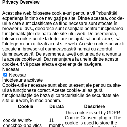
Privacy Overview
Acest site web folosește cookie-uri pentru a vă îmbunătăți
experiența în timp ce navigați pe site. Dintre acestea, cookie-
urile care sunt clasificate ca fiind necesare sunt stocate în
browser-ul dvs., deoarece sunt esențiale pentru funcționarea
funcționalităților de bază ale site-ului web. De asemenea,
folosim cookie-uri de la terți care ne ajută să analizăm și să
înțelegem cum utilizați acest site web. Aceste cookie-uri vor fi
stocate în browser-ul dumneavoastră numai cu acordul
dumneavoastră. De asemenea, aveți opțiunea de a renunța
la aceste cookie-uri. Dar renunțarea la unele dintre aceste
cookie-uri vă poate afecta experiența de navigare.
Necesar
Necesar
Întotdeauna activate
Cookie-urile necesare sunt absolut esențiale pentru ca site-
ul să funcționeze corect. Aceste cookie-uri asigură
funcționalitățile de bază și caracteristicile de securitate ale
site-ului web, în mod anonim.
Cookie
Durată
Descriere
This cookie is set by GDPR
Cookie Consent plugin. The
cookielawinfo-
11
cookie is used to store the
checkbox-analytics
months