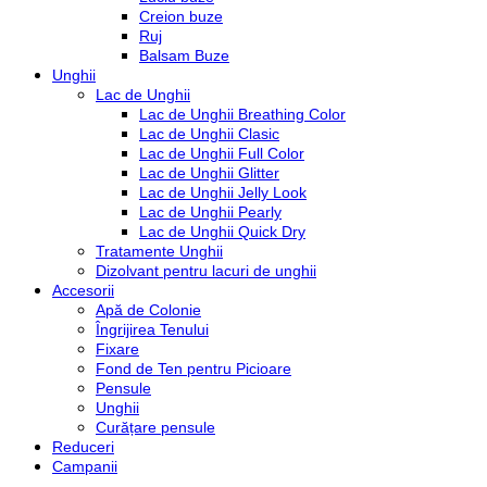
Creion buze
Ruj
Balsam Buze
Unghii
Lac de Unghii
Lac de Unghii Breathing Color
Lac de Unghii Clasic
Lac de Unghii Full Color
Lac de Unghii Glitter
Lac de Unghii Jelly Look
Lac de Unghii Pearly
Lac de Unghii Quick Dry
Tratamente Unghii
Dizolvant pentru lacuri de unghii
Accesorii
Apă de Colonie
Îngrijirea Tenului
Fixare
Fond de Ten pentru Picioare
Pensule
Unghii
Curățare pensule
Reduceri
Campanii