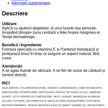
Informații suplimentare
Descriere
Utilizare
Aplică cu ajutorul degetelor, al unui burete sau pensule,
începând dinspre zona centrală a feței înspre marginea ei.
Testat dermatologic.
Beneficii / Ingrediente
Formula specială cu vitamina E și Pantenol hidratează și
protejează tenul în timp ce asigură un aspect natural, fără
cusur.
Atenționări
A se agita înainte de utilizare. A se feri de surse de căldură și
lumină directă.
INCI
AQUA (WATER), CYCLOPENTASILOXANE, ISONONYL ISONONANOATE, DIMETHICONE/VINYL
DIMETHICONE CROSSPOLYMER, DIETHYLHEXYL MALATE, BUTYLENE GLYCOL, SORBITAN
OLIVATE, CETYL PEG/PPG-10/1 DIMETHICONE, HEXYL LAURATE, MAGNESIUM ALUMINUM
SILICATE, GLYCERIN, HDI/TRIMETHYLOL HEXYLLACTONE CROSSPOLYMER, ETHYLHEXYL
METHOXYCINNAMATE, PRUNUS AMYGDALUS DULCIS (SWEET ALMOND) OIL, POLYGLYCERYL-