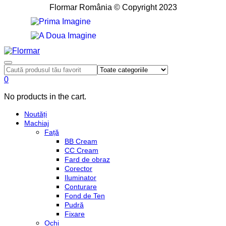
Flormar România © Copyright 2023
0
No products in the cart.
Noutăți
Machiaj
Față
BB Cream
CC Cream
Fard de obraz
Corector
Iluminator
Conturare
Fond de Ten
Pudră
Fixare
Ochi