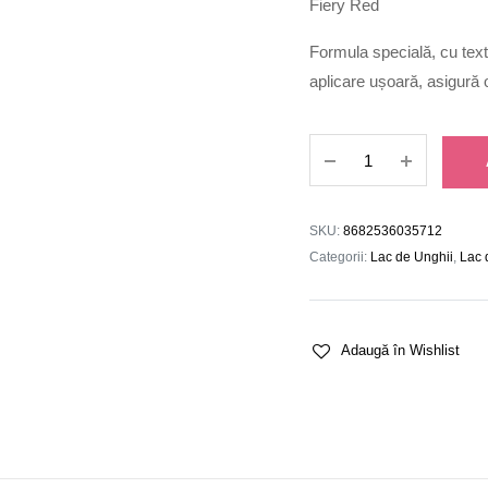
Fiery Red
Formula specială, cu text
aplicare ușoară, asigură o
Lac
de
Unghii
048
SKU:
8682536035712
quantity
Categorii:
Lac de Unghii
,
Lac 
Adaugă în Wishlist