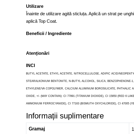
Utilizare
Înainte de utilizare agită sticluța. Aplică un strat pe un
aplică Top Coat.
Beneficii / Ingrediente
Atenționări
INCI
BUTYL ACETATE, ETHYL ACETATE, NITROCELLULOSE, ADIPIC ACID/NEOPEN
STEARALKONIUM BENTONITE, N-BUTYL ALCOHOL, SILICA, BENZOPHENONE-1,
ETHYLENE/VA COPOLYMER, CALCIUM ALUMINUM BOROSILICATE, PHTHALIC 
OXIDE, +/- (MAY CONTAIN): CI 77891 (TITANIUM DIOXIDE), CI 15850 (RED 6 LAKE
AMMONIUM FERROCYANIDE), CI 77163 (BISMUTH OXYCHLORIDE), CI 47005 (YELLOW
Informații suplimentare
Gramaj
1