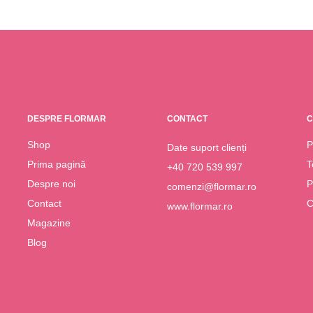
DESPRE FLORMAR
CONTACT
C
Shop
P
Date suport clienți
Prima pagină
T
+40 720 539 997
Despre noi
P
comenzi@flormar.ro
Contact
C
www.flormar.ro
Magazine
Blog