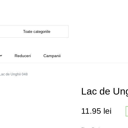
Reduceri
Campanii
Lac de Unghii 048
Lac de Ung
11.95
lei