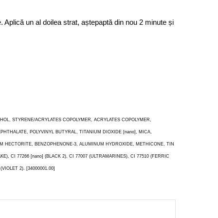
. Aplică un al doilea strat, aștepaptă din nou 2 minute și
COHOL, STYRENE/ACRYLATES COPOLYMER, ACRYLATES COPOLYMER,
HALATE, POLYVINYL BUTYRAL, TITANIUM DIOXIDE [nano], MICA,
UM HECTORITE, BENZOPHENONE-3, ALUMINUM HYDROXIDE, METHICONE, TIN
AKE), CI 77266 [nano] (BLACK 2), CI 77007 (ULTRAMARINES), CI 77510 (FERRIC
IOLET 2). [34000001.00]