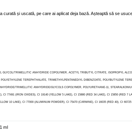
ghia curată și uscată, pe care ai aplicat deja bază. Așteaptă să se usuce
TYL GLYCOL/TRIMELLITIC ANHYDRIDE COPOLYMER, ACETYL TRIBUTYL CITRATE, ISOPROPYL AL
 POLYETHYLENE TEREPHTHALATE, TRIMETHYLPENTANEDIYL DIBENZOATE, POLYBUTYLENE TEREPHT
ANHYDRIDE/TRIMELLITIC ANHYDRIDE/GLYCOLS COPOLYMER, POLYURETHANE-11, STEARALKONI
), CI 77491 (IRON OXIDES), CI 19140 (YELLOW 5 LAKE), CI 15880 (RED 34 LAKE), CI 15850 (RED 7 L
 10 LAKE), CI 77000 (ALUMINUM POWDER), CI 75470 (CARMINE), CI 16035 (RED 40), CI 60725 (V
1 ml