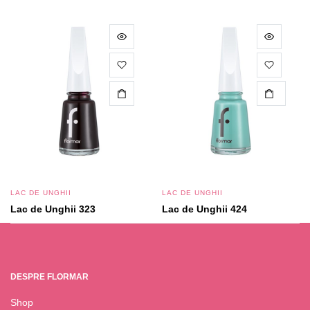
CITEȘTE MAI MULT
LAC DE UNGHII
LAC DE UNGHII
Lac de Unghii 323
Lac de Unghii 424
11.95
lei
11.95
lei
DESPRE FLORMAR
Shop