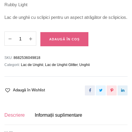
Rubby Light
Lac de unghii cu sclipici pentru un aspect atrăgător de sclipicios.
Lac
ADAUGĂ ÎN COȘ
de
Unghii
Glitter
SKU:
8682536049818
03
Categorii:
Lac de Unghii
,
Lac de Unghii Glitter
,
Unghii
quantity
Adaugă în Wishlist
Descriere
Informații suplimentare