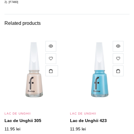
2). [F7460]
Related products
CITEȘTE MAI MULT
LAC DE UNGHII
LAC DE UNGHII
Lac de Unghii 305
Lac de Unghii 423
11.95
lei
11.95
lei