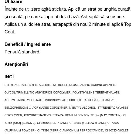
Utilizare
Înainte de utilizare agită sticluța. Aplică un strat pe unghia curată
și uscată, pe care ai aplicat deja bază. Așteaptă să se usuce.
Aplică un al doilea strat, aștepaptă din nou 2 minute și aplică Top
Coat.
Beneficii / Ingrediente
Pensulă standard.
Atenționări
INCI
ETHYL ACETATE, BUTYL ACETATE, NITROCELLULOSE, ADIPIC ACID/NEOPENTYL
GLYCOL/TRIMELLITIC ANHYDRIDE COPOLYMER, POLYETHYLENE TEREPHTHALATE,
ACETYL TRIBUTYL CITRATE, ISOPROPYL ALCOHOL, SILICA, POLYURETHANE-11,
BENZOPHENONE-1, ACRYLATES COPOLYMER, N-BUTYL ALCOHOL, STYRENE/ACRYLATES
COPOLYMER, POLYURETHANE-33, STEARALKONIUM BENTONITE. +/- (MAY CONTAIN): CI
77266 [nano] (BLACK 2), CI 15850 (RED 7 LAKE), CI 19140 (YELLOW 5 LAKE), CI 77000
(ALUMINUM POWDER), CI 77510 (FERRIC AMMONIUM FERROCYANIDE), CI 60725 (VIOLET