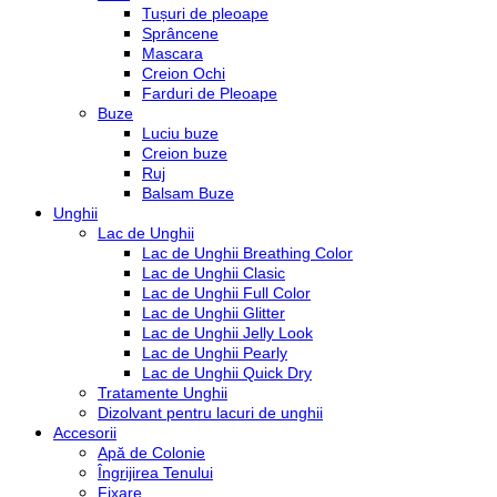
Tușuri de pleoape
Sprâncene
Mascara
Creion Ochi
Farduri de Pleoape
Buze
Luciu buze
Creion buze
Ruj
Balsam Buze
Unghii
Lac de Unghii
Lac de Unghii Breathing Color
Lac de Unghii Clasic
Lac de Unghii Full Color
Lac de Unghii Glitter
Lac de Unghii Jelly Look
Lac de Unghii Pearly
Lac de Unghii Quick Dry
Tratamente Unghii
Dizolvant pentru lacuri de unghii
Accesorii
Apă de Colonie
Îngrijirea Tenului
Fixare