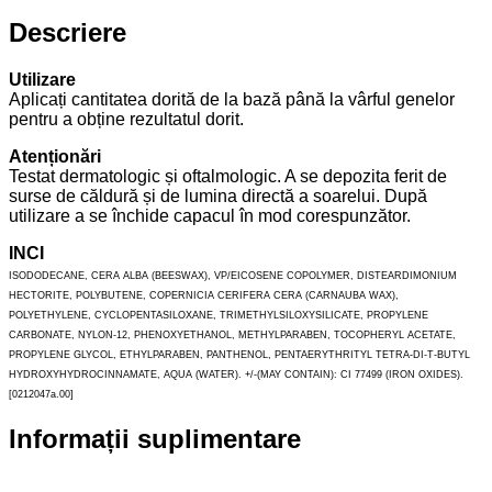
Descriere
Utilizare
Aplicați cantitatea dorită de la bază până la vârful genelor
pentru a obține rezultatul dorit.
Atenționări
Testat dermatologic și oftalmologic. A se depozita ferit de
surse de căldură și de lumina directă a soarelui. După
utilizare a se închide capacul în mod corespunzător.
INCI
ISODODECANE, CERA ALBA (BEESWAX), VP/EICOSENE COPOLYMER, DISTEARDIMONIUM
HECTORITE, POLYBUTENE, COPERNICIA CERIFERA CERA (CARNAUBA WAX),
POLYETHYLENE, CYCLOPENTASILOXANE, TRIMETHYLSILOXYSILICATE, PROPYLENE
CARBONATE, NYLON-12, PHENOXYETHANOL, METHYLPARABEN, TOCOPHERYL ACETATE,
PROPYLENE GLYCOL, ETHYLPARABEN, PANTHENOL, PENTAERYTHRITYL TETRA-DI-T-BUTYL
HYDROXYHYDROCINNAMATE, AQUA (WATER). +/-(MAY CONTAIN): CI 77499 (IRON OXIDES).
[0212047a.00]
Informații suplimentare