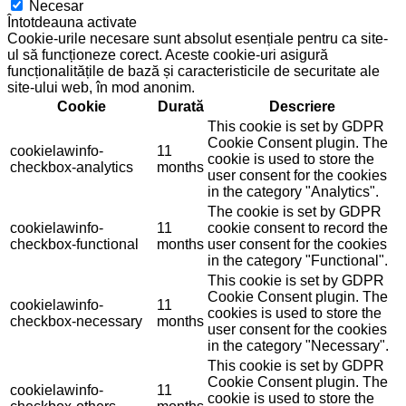
Necesar
Întotdeauna activate
Cookie-urile necesare sunt absolut esențiale pentru ca site-
ul să funcționeze corect. Aceste cookie-uri asigură
funcționalitățile de bază și caracteristicile de securitate ale
site-ului web, în mod anonim.
Cookie
Durată
Descriere
This cookie is set by GDPR
Cookie Consent plugin. The
cookielawinfo-
11
cookie is used to store the
checkbox-analytics
months
user consent for the cookies
in the category "Analytics".
The cookie is set by GDPR
cookielawinfo-
11
cookie consent to record the
checkbox-functional
months
user consent for the cookies
in the category "Functional".
This cookie is set by GDPR
Cookie Consent plugin. The
cookielawinfo-
11
cookies is used to store the
checkbox-necessary
months
user consent for the cookies
in the category "Necessary".
This cookie is set by GDPR
Cookie Consent plugin. The
cookielawinfo-
11
cookie is used to store the