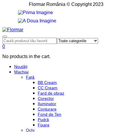
Flormar România © Copyright 2023
0
No products in the cart.
Noutăți
Machiaj
Față
BB Cream
CC Cream
Fard de obraz
Corector
Iluminator
Conturare
Fond de Ten
Pudră
Fixare
Ochi