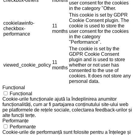
checkbox-others
months
user consent for the cookies
in the category "Other.
This cookie is set by GDPR
Cookie Consent plugin. The
cookielawinfo-
11
cookie is used to store the
checkbox-
months
user consent for the cookies
performance
in the category
"Performance".
The cookie is set by the
GDPR Cookie Consent
plugin and is used to store
11
viewed_cookie_policy
whether or not user has
months
consented to the use of
cookies. It does not store any
personal data.
Funcțional
Funcțional
Cookie-urile funcționale ajută la îndeplinirea anumitor
funcționalități, cum ar fi partajarea conținutului site-ului web
pe platformele de rețele sociale, colectarea feedback-urilor și
alte funcții terțe.
Performanțe
Performanțe
Cookie-urile de performanță sunt folosite pentru a înțelege și