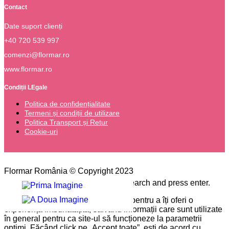
Contact
Date suport clienți
+40 720 539 997
comenzi@flormar.ro
www.flormar.ro
Condiții LEgale
Politica de confidențialitate
Termeni și condiții de utilizare
Politica Transport și Retur
Cookie-uri
Flormar România © Copyright 2023
Please type the word you want to search and press enter.
Pe site-ul nostru folosim cookie-uri pentru a îți oferi o
experiență îmbunătățită, salvând informații care sunt utilizate
în general pentru ca site-ul să funcționeze la parametrii
optimi. Făcând click pe „Accept toate”, ești de acord cu