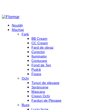
Noutăți
Machiaj
Față
BB Cream
CC Cream
Fard de obraz
Corector
Iluminator
Conturare
Fond de Ten
Pudră
Fixare
Ochi
Tușuri de pleoape
Sprâncene
Mascara
Creion Ochi
Farduri de Pleoape
Buze
Luciu buze