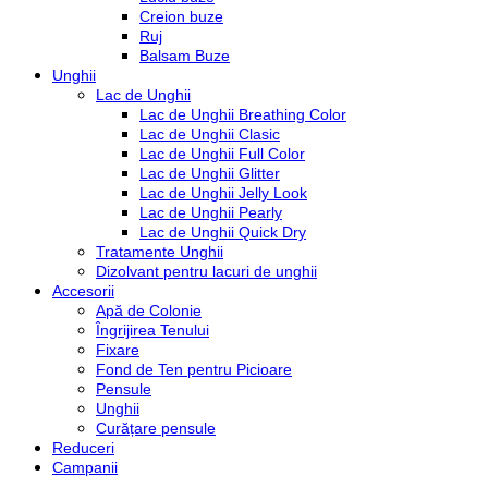
Creion buze
Ruj
Balsam Buze
Unghii
Lac de Unghii
Lac de Unghii Breathing Color
Lac de Unghii Clasic
Lac de Unghii Full Color
Lac de Unghii Glitter
Lac de Unghii Jelly Look
Lac de Unghii Pearly
Lac de Unghii Quick Dry
Tratamente Unghii
Dizolvant pentru lacuri de unghii
Accesorii
Apă de Colonie
Îngrijirea Tenului
Fixare
Fond de Ten pentru Picioare
Pensule
Unghii
Curățare pensule
Reduceri
Campanii