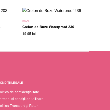
BUZE
3
Creion de Buze Waterproof 236
19.95
lei
ONDIȚII LEGALE
olitica de confidențialitate
ermeni și condiții de utilizare
olitica Transport și Retur