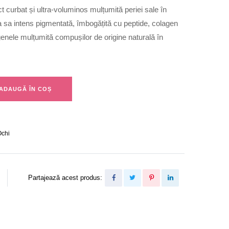
 curbat și ultra-voluminos mulțumită periei sale în
a sa intens pigmentată, îmbogățită cu peptide, colagen
enele mulțumită compușilor de origine naturală în
ADAUGĂ ÎN COȘ
Ochi
Partajează acest produs: