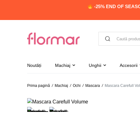
-25% END OF SEAS
Noutăți
Machiaj
Unghii
Accesorii
Prima pagină
/
Machiaj
/
Ochi
/
Mascara
/
Mascara Carefull V