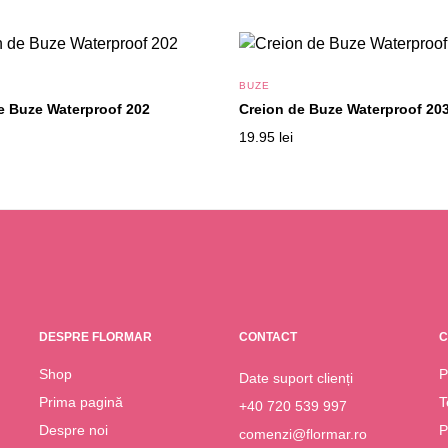
BUZE
e Buze Waterproof 202
Creion de Buze Waterproof 20
19.95
lei
DESPRE FLORMAR
CONTACT
C
Shop
P
Date suport clienți
Prima pagină
T
+40 720 539 997
Despre noi
P
comenzi@flormar.ro