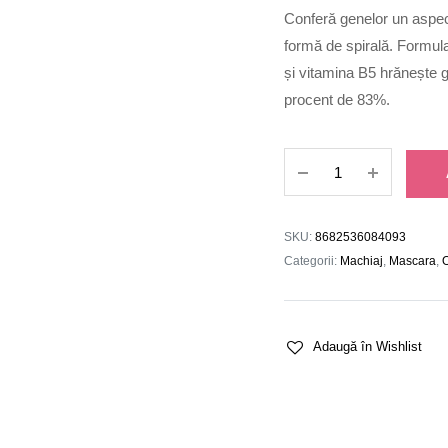
Conferă genelor un aspect
formă de spirală. Formul
și vitamina B5 hrănește g
procent de 83%.
Mascara
Carefull
Volume
quantity
SKU:
8682536084093
Categorii:
Machiaj
,
Mascara
,
Adaugă în Wishlist