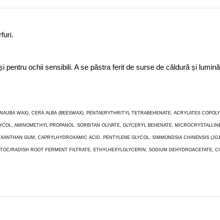
furi.
t și pentru ochii sensibili. A se păstra ferit de surse de căldură și lu
ARNAUBA WAX), CERA ALBA (BEESWAX), PENTAERYTHRITYL TETRABEHENATE, ACRYLATES COPO
GLYCOL, AMINOMETHYL PROPANOL, SORBITAN OLIVATE, GLYCERYL BEHENATE, MICROCRYSTALLIN
ES, XANTHAN GUM, CAPRYLHYDROXAMIC ACID, PENTYLENE GLYCOL, SIMMONDSIA CHINENSIS (JO
OC/RADISH ROOT FERMENT FILTRATE, ETHYLHEXYLGLYCERIN, SODIUM DEHYDROACETATE, CITRIC