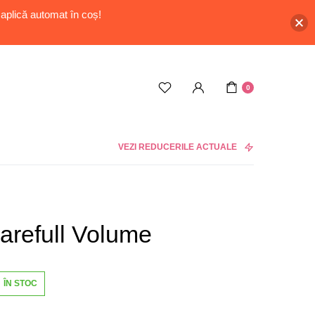
aplică automat în coș!
0
VEZI REDUCERILE ACTUALE
arefull Volume
ÎN STOC