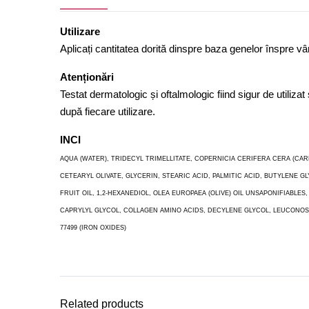
Utilizare
Aplicați cantitatea dorită dinspre baza genelor înspre vâr
Atenționări
Testat dermatologic și oftalmologic fiind sigur de utiliza
după fiecare utilizare.
INCI
AQUA (WATER), TRIDECYL TRIMELLITATE, COPERNICIA CERIFERA CERA (C
CETEARYL OLIVATE, GLYCERIN, STEARIC ACID, PALMITIC ACID, BUTYLENE 
FRUIT OIL, 1,2-HEXANEDIOL, OLEA EUROPAEA (OLIVE) OIL UNSAPONIFIABL
CAPRYLYL GLYCOL, COLLAGEN AMINO ACIDS, DECYLENE GLYCOL, LEUCONOST
77499 (IRON OXIDES)
Related products