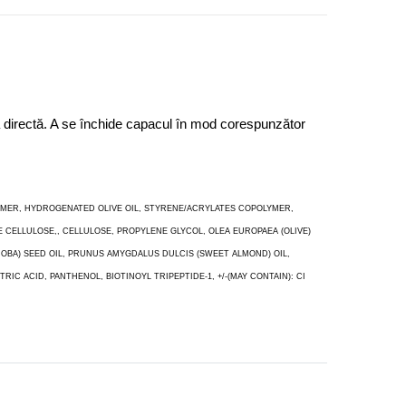
mină directă. A se închide capacul în mod corespunzător
LYMER, HYDROGENATED OLIVE OIL, STYRENE/ACRYLATES COPOLYMER,
E CELLULOSE,, CELLULOSE, PROPYLENE GLYCOL, OLEA EUROPAEA (OLIVE)
JOBA) SEED OIL, PRUNUS AMYGDALUS DULCIS (SWEET ALMOND) OIL,
 ACID, PANTHENOL, BIOTINOYL TRIPEPTIDE-1, +/-(MAY CONTAIN): CI