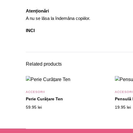
Atenționări
A nu se lăsa la îndemâna copiilor.
INCI
Related products
ACCESORII
ACCESORI
Perie Curățare Ten
Pensulă 
59.95
lei
19.95
lei