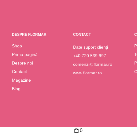
DESPRE FLORMAR
CONTACT
C
Shop
P
Date suport clienți
Prima pagină
T
+40 720 539 997
Despre noi
P
comenzi@flormar.ro
Contact
C
www.flormar.ro
Magazine
Blog
0