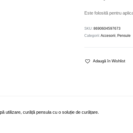
Este folosită pentru aplic
SKU:
8690604597673
Categorii:
Accesorii
,
Pensule
Adaugă în Wishlist
 utilizare, curăță pensula cu o soluție de curățare.