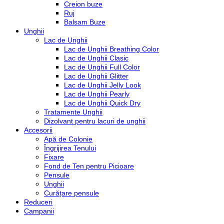
Creion buze
Ruj
Balsam Buze
Unghii
Lac de Unghii
Lac de Unghii Breathing Color
Lac de Unghii Clasic
Lac de Unghii Full Color
Lac de Unghii Glitter
Lac de Unghii Jelly Look
Lac de Unghii Pearly
Lac de Unghii Quick Dry
Tratamente Unghii
Dizolvant pentru lacuri de unghii
Accesorii
Apă de Colonie
Îngrijirea Tenului
Fixare
Fond de Ten pentru Picioare
Pensule
Unghii
Curățare pensule
Reduceri
Campanii