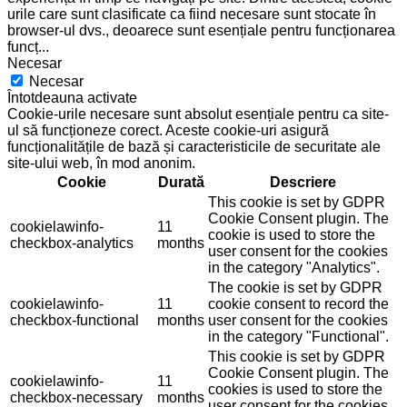
urile care sunt clasificate ca fiind necesare sunt stocate în
browser-ul dvs., deoarece sunt esențiale pentru funcționarea
funcț
...
Necesar
Necesar
Întotdeauna activate
Cookie-urile necesare sunt absolut esențiale pentru ca site-
ul să funcționeze corect. Aceste cookie-uri asigură
funcționalitățile de bază și caracteristicile de securitate ale
site-ului web, în mod anonim.
Cookie
Durată
Descriere
This cookie is set by GDPR
Cookie Consent plugin. The
cookielawinfo-
11
cookie is used to store the
checkbox-analytics
months
user consent for the cookies
in the category "Analytics".
The cookie is set by GDPR
cookielawinfo-
11
cookie consent to record the
checkbox-functional
months
user consent for the cookies
in the category "Functional".
This cookie is set by GDPR
Cookie Consent plugin. The
cookielawinfo-
11
cookies is used to store the
checkbox-necessary
months
user consent for the cookies