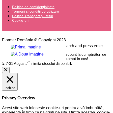
Politica de confidențialitate
Termeni și condiții de utilizare
Politica Transport și Retur
Cookie-uri
Flormar România © Copyright 2023
Please type the word you want to search and press enter.
🔥
-25% END OF SEASON!
Ai 25% discount la cumpărături de
minim 150 LEI. Reducerea se aplică automat în coș!
⌛ 7-31 August / În limita stocului disponibil.
Închide
Privacy Overview
Acest site web folosește cookie-uri pentru a vă îmbunătăți
experiența în timp ce navigați pe site. Dintre acestea, cookie-