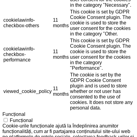
in the category "Necessary".
This cookie is set by GDPR
Cookie Consent plugin. The
cookielawinfo-
11
cookie is used to store the
checkbox-others
months
user consent for the cookies
in the category "Other.
This cookie is set by GDPR
Cookie Consent plugin. The
cookielawinfo-
11
cookie is used to store the
checkbox-
months
user consent for the cookies
performance
in the category
"Performance".
The cookie is set by the
GDPR Cookie Consent
plugin and is used to store
11
viewed_cookie_policy
whether or not user has
months
consented to the use of
cookies. It does not store any
personal data.
Funcțional
Funcțional
Cookie-urile funcționale ajută la îndeplinirea anumitor
funcționalități, cum ar fi partajarea conținutului site-ului web
pe platformele de rețele sociale, colectarea feedback-urilor și