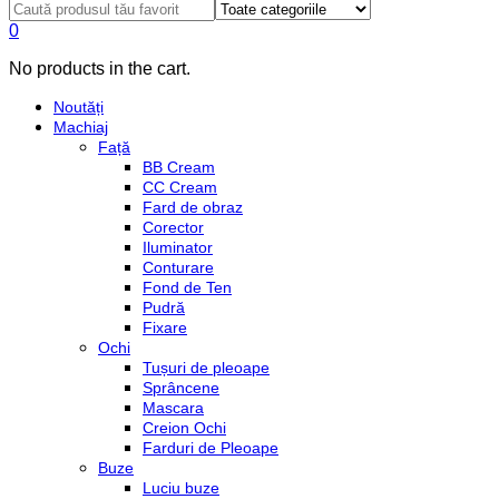
0
No products in the cart.
Noutăți
Machiaj
Față
BB Cream
CC Cream
Fard de obraz
Corector
Iluminator
Conturare
Fond de Ten
Pudră
Fixare
Ochi
Tușuri de pleoape
Sprâncene
Mascara
Creion Ochi
Farduri de Pleoape
Buze
Luciu buze