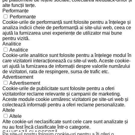
alte funcții terțe.
Performanțe
Performanțe
Cookie-urile de performanță sunt folosite pentru a înțelege și
analiza indicii cheie de performanță ai site-ului web, ceea ce
ajută la furnizarea unei experiențe de utilizator mai bune
pentru vizită.
Analitice
Analitice
Cookie-urile analitice sunt folosite pentru a înțelege modul în
care vizitatorii interacționează cu site-ul web. Aceste cookie-
uri ajută la furnizarea de informații despre valorile numărului
de vizitatori, rata de respingere, sursa de trafic etc.
Advertisement
Advertisement
Cookie-urile de publicitate sunt folosite pentru a oferi
vizitatorilor reclame relevante și campanii de marketing.
Aceste module cookie urmăresc vizitatorii pe site-uri web și
colectează informații pentru a oferi reclame personalizate.
Altele
Altele
Alte cookie-uri neclasificate sunt cele care sunt analizate și
nu au fost încă clasificate într-o categorie.
SALVEAZĂ ȘI ACCEPTĂ
Pe site-ul nostru folosim cookie-uri pentru a îți oferi o