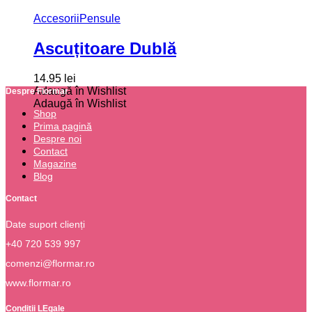
Accesorii
Pensule
Ascuțitoare Dublă
14.95
lei
Adaugă în Wishlist
Despre Flormar
Adaugă în Wishlist
Shop
Prima pagină
Despre noi
Contact
Magazine
Blog
Contact
Date suport clienți
+40 720 539 997
comenzi@flormar.ro
www.flormar.ro
Condiții LEgale