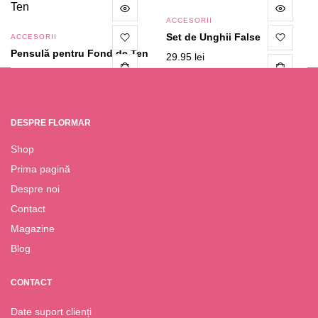
ACCESORII
Set de Unghii False
ACCESORII
Pensulă pentru Fond de Ten
29.95
lei
49.95
lei
DESPRE FLORMAR
Shop
Prima pagină
Despre noi
Contact
Magazine
Blog
CONTACT
Date suport clienți