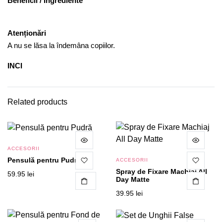
Beneficii / Ingrediente
Atenționări
A nu se lăsa la îndemâna copiilor.
INCI
Related products
ACCESORII
Pensulă pentru Pudră
ACCESORII
Spray de Fixare Machiaj All
59.95
lei
Day Matte
CITEȘTE MAI MULT
39.95
lei