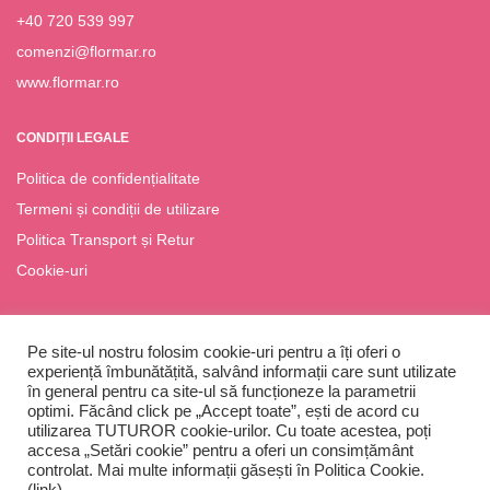
+40 720 539 997
comenzi@flormar.ro
www.flormar.ro
CONDIȚII LEGALE
Politica de confidențialitate
Termeni și condiții de utilizare
Politica Transport și Retur
Cookie-uri
Pe site-ul nostru folosim cookie-uri pentru a îți oferi o
experiență îmbunătățită, salvând informații care sunt utilizate
în general pentru ca site-ul să funcționeze la parametrii
optimi. Făcând click pe „Accept toate”, ești de acord cu
4
utilizarea TUTUROR cookie-urilor. Cu toate acestea, poți
accesa „Setări cookie” pentru a oferi un consimțământ
Flormar România © Copyright 2023
controlat. Mai multe informații găsești în Politica Cookie.