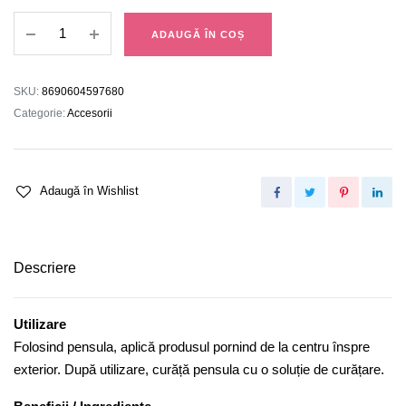
Pensulă
ADAUGĂ ÎN COȘ
Portabilă
quantity
SKU:
8690604597680
Categorie:
Accesorii
Adaugă în Wishlist
Descriere
Utilizare
Folosind pensula, aplică produsul pornind de la centru înspre
exterior. După utilizare, curăță pensula cu o soluție de curățare.