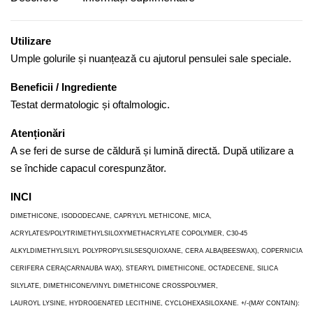
Utilizare
Umple golurile și nuanțează cu ajutorul pensulei sale speciale.
Beneficii / Ingrediente
Testat dermatologic și oftalmologic.
Atenționări
A se feri de surse de căldură și lumină directă. După utilizare a
se închide capacul corespunzător.
INCI
DIMETHICONE, ISODODECANE, CAPRYLYL METHICONE, MICA,
ACRYLATES/POLYTRIMETHYLSILOXYMETHACRYLATE COPOLYMER, C30-45
ALKYLDIMETHYLSILYL POLYPROPYLSILSESQUIOXANE, CERA ALBA(BEESWAX), COPERNICIA
CERIFERA CERA(CARNAUBA WAX), STEARYL DIMETHICONE, OCTADECENE, SILICA
SILYLATE, DIMETHICONE/VINYL DIMETHICONE CROSSPOLYMER,
LAUROYL LYSINE, HYDROGENATED LECITHINE, CYCLOHEXASILOXANE. +/-(MAY CONTAIN):