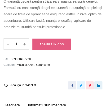
O variantă ușoară pentru stilizarea și nuanțarea sprâncenelor.
Formulă cu consistență de gel ce alunecă cu ușurință pe piele și
aderă de firele de sprânceană asigurând astfel un nivel optim de
accentuare. Utilizare facilă, nuanțare ideală și aplicare de
precizie mulțumită pensulei profesionale.
Pomadă
ADAUGĂ ÎN COȘ
Sprâncene
03
quantity
SKU:
8690604572205
Categorii:
Machiaj
,
Ochi
,
Sprâncene
Adaugă în Wishlist
Descriere
Informații suplimentare