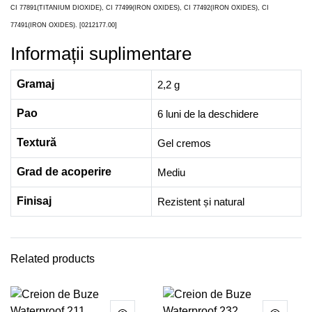
CI 77891(TITANIUM DIOXIDE), CI 77499(IRON OXIDES), CI 77492(IRON OXIDES), CI
77491(IRON OXIDES). [0212177.00]
Informații suplimentare
Gramaj
2,2 g
Pao
6 luni de la deschidere
Textură
Gel cremos
Grad de acoperire
Mediu
Finisaj
Rezistent și natural
Related products