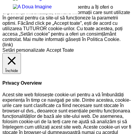
Pe site-ul nostru folosim cookie-uri pentru a îți oferi o
experiență îmbunătățită, salvând informații care sunt utilizate
în general pentru ca site-ul să funcționeze la parametrii
optimi. Făcând click pe „Accept toate”, ești de acord cu
utilizarea TUTUROR cookie-urilor. Cu toate acestea, poți
accesa „Setări cookie” pentru a oferi un consimțământ
controlat. Mai multe informații găsești în Politica Cookie.
(link)
Setări personalizate
Accept Toate
Închide
Privacy Overview
Acest site web folosește cookie-uri pentru a vă îmbunătăți
experiența în timp ce navigați pe site. Dintre acestea, cookie-
urile care sunt clasificate ca fiind necesare sunt stocate în
browser-ul dvs., deoarece sunt esențiale pentru funcționarea
funcționalităților de bază ale site-ului web. De asemenea,
folosim cookie-uri de la terți care ne ajută să analizăm și să
înțelegem cum utilizați acest site web. Aceste cookie-uri vor fi
stocate în browser-ul dumneavoastră numai cu acordul