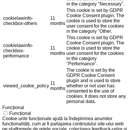
in the category "Necessary".
This cookie is set by GDPR
Cookie Consent plugin. The
cookielawinfo-
11
cookie is used to store the
checkbox-others
months
user consent for the cookies
in the category "Other.
This cookie is set by GDPR
Cookie Consent plugin. The
cookielawinfo-
11
cookie is used to store the
checkbox-
months
user consent for the cookies
performance
in the category
"Performance".
The cookie is set by the
GDPR Cookie Consent
plugin and is used to store
11
viewed_cookie_policy
whether or not user has
months
consented to the use of
cookies. It does not store any
personal data.
Funcțional
Funcțional
Cookie-urile funcționale ajută la îndeplinirea anumitor
funcționalități, cum ar fi partajarea conținutului site-ului web
pe platformele de rețele sociale, colectarea feedback-urilor și