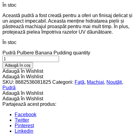
În stoc
Această pudră a fost creată pentru a oferi un finisaj delicat și
un aspect impecabil. Aceasta menține hidratarea pielii și
păstrează machiajul proaspăt pentru mai mult timp. În plus,
protejează pielea împotriva razelor UV dăunătoare.
În stoc
Pudră Pulbere Banana Pudding quantity
Adaugă în coș
Adaugă în Wishlist
Adaugă în Wishlist
SKU:
8682536081825
Categorii:
Față
,
Machiaj
,
Noutăți
,
Pudră
Adaugă în Wishlist
Adaugă în Wishlist
Partajează acest produs:
Facebook
Twitter
Pinterest
Linkedin