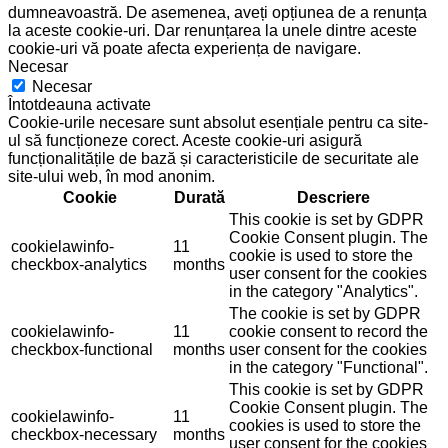
dumneavoastră. De asemenea, aveți opțiunea de a renunța
la aceste cookie-uri. Dar renunțarea la unele dintre aceste
cookie-uri vă poate afecta experiența de navigare.
Necesar
Necesar
Întotdeauna activate
Cookie-urile necesare sunt absolut esențiale pentru ca site-
ul să funcționeze corect. Aceste cookie-uri asigură
funcționalitățile de bază și caracteristicile de securitate ale
site-ului web, în mod anonim.
Cookie
Durată
Descriere
This cookie is set by GDPR
Cookie Consent plugin. The
cookielawinfo-
11
cookie is used to store the
checkbox-analytics
months
user consent for the cookies
in the category "Analytics".
The cookie is set by GDPR
cookielawinfo-
11
cookie consent to record the
checkbox-functional
months
user consent for the cookies
in the category "Functional".
This cookie is set by GDPR
Cookie Consent plugin. The
cookielawinfo-
11
cookies is used to store the
checkbox-necessary
months
user consent for the cookies