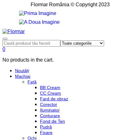
Flormar România © Copyright 2023
0
No products in the cart.
Noutăți
Machiaj
Față
BB Cream
CC Cream
Fard de obraz
Corector
Iluminator
Conturare
Fond de Ten
Pudră
Fixare
Ochi