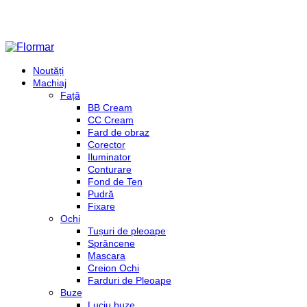
Noutăți
Machiaj
Față
BB Cream
CC Cream
Fard de obraz
Corector
Iluminator
Conturare
Fond de Ten
Pudră
Fixare
Ochi
Tușuri de pleoape
Sprâncene
Mascara
Creion Ochi
Farduri de Pleoape
Buze
Luciu buze