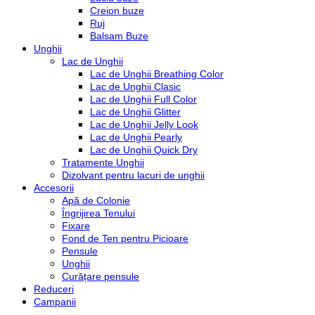
Creion buze
Ruj
Balsam Buze
Unghii
Lac de Unghii
Lac de Unghii Breathing Color
Lac de Unghii Clasic
Lac de Unghii Full Color
Lac de Unghii Glitter
Lac de Unghii Jelly Look
Lac de Unghii Pearly
Lac de Unghii Quick Dry
Tratamente Unghii
Dizolvant pentru lacuri de unghii
Accesorii
Apă de Colonie
Îngrijirea Tenului
Fixare
Fond de Ten pentru Picioare
Pensule
Unghii
Curățare pensule
Reduceri
Campanii