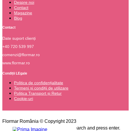
Despre noi
Contact
Magazine
Blog
Contact
Date suport clienți
+40 720 539 997
comenzi@flormar.ro
www.flormar.ro
Condiții LEgale
Politica de confidențialitate
Termeni și condiții de utilizare
Politica Transport și Retur
Cookie-uri
Flormar România © Copyright 2023
Please type the word you want to search and press enter.