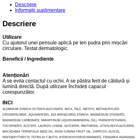
Descriere
Informații suplimentare
Descriere
Utilizare
Cu ajutorul unei pensule aplică pe ten pudra prin mișcări
circulare. Testat dermatologic.
Beneficii / Ingrediente
Atenționări
A se evita contactul cu ochii. A se păstra ferit de căldură și
lumină directă. După utilizare închideți capacul
corespunzător.
INCI
ALUMINUM STARCH OCTENYLSUCCINATE, MICA, TALC, METHYL METHACRYLATE
CROSSPOLYMER, AQUA(WATER), ZEA MAYS(CORN) STARCH, MAGNESIUM STEARATE,
MAGNESIUM CARBONATE, PARAFFINUM LIQUIDUM(MINERAL OIL), PHENOXYETHANOL,
TOCOPHERYL ACETATE, LAUROYL LYSINE, GLYCERIN, PANTHENOL, ETHYLHEXYLGLYCERIN,
MACADAMIA TERNIFOLIA SEED OIL, ROSA CANINA FRUIT OIL, CAPRYLYL GLYCOL,
PENTAERYTHRITYL TETRA-DI-T-BUTYL HYDROXYHYDROCINNAMATE, FRAGARIA ANANASSA