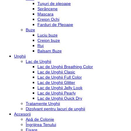
Tușuri de pleoape
Sprâncene
Mascara
Creion Ochi
Farduri de Pleoape
Buze
Luciu buze
Creion buze
Ruj
Balsam Buze
Unghii
Lac de Unghii
Lac de Unghii Breathing Color
Lac de Unghii Clasic
Lac de Unghii Full Color
Lac de Unghii Glitter
Lac de Unghii Jelly Look
Lac de Unghii Pearly
Lac de Unghii Quick Dry
Tratamente Unghii
Dizolvant pentru lacuri de unghii
Accesorii
Apă de Colonie
Îngrijirea Tenului
Fixare