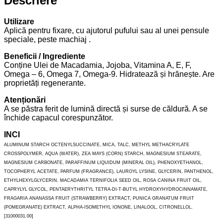
Descriere
Utilizare
Aplică pentru fixare, cu ajutorul pufului sau al unei pensule
speciale, peste machiaj .
Beneficii / Ingrediente
Conține Ulei de Macadamia, Jojoba, Vitamina A, E, F,
Omega – 6, Omega 7, Omega-9. Hidratează și hrănește. Are
proprietăți regenerante.
Atenționări
A se păstra ferit de lumină directă și surse de căldură. A se
închide capacul corespunzător.
INCI
ALUMINUM STARCH OCTENYLSUCCINATE, MICA, TALC, METHYL METHACRYLATE
CROSSPOLYMER, AQUA (WATER), ZEA MAYS (CORN) STARCH, MAGNESIUM STEARATE,
MAGNESIUM CARBONATE, PARAFFINUM LIQUIDUM (MINERAL OIL), PHENOXYETHANOL,
TOCOPHERYL ACETATE, PARFUM (FRAGRANCE), LAUROYL LYSINE, GLYCERIN, PANTHENOL,
ETHYLHEXYLGLYCERIN, MACADAMIA TERNIFOLIA SEED OIL, ROSA CANINA FRUIT OIL,
CAPRYLYL GLYCOL, PENTAERYTHRITYL TETRA-DI-T-BUTYL HYDROXYHYDROCINNAMATE,
FRAGARIA ANANASSA FRUIT (STRAWBERRY) EXTRACT, PUNICA GRANATUM FRUIT
(POMEGRANATE) EXTRACT, ALPHA-ISOMETHYL IONONE, LINALOOL, CITRONELLOL.
[31000031.00]