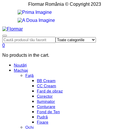
Flormar România © Copyright 2023
0
No products in the cart.
Noutăți
Machiaj
Față
BB Cream
CC Cream
Fard de obraz
Corector
Iluminator
Conturare
Fond de Ten
Pudră
Fixare
Ochi