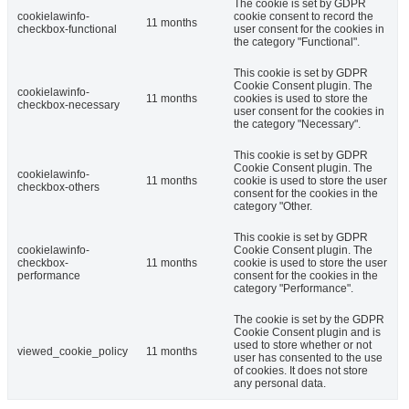
The cookie is set by GDPR
cookielawinfo-
cookie consent to record the
11 months
checkbox-functional
user consent for the cookies in
the category "Functional".
This cookie is set by GDPR
Cookie Consent plugin. The
cookielawinfo-
11 months
cookies is used to store the
checkbox-necessary
user consent for the cookies in
the category "Necessary".
This cookie is set by GDPR
Cookie Consent plugin. The
cookielawinfo-
11 months
cookie is used to store the user
checkbox-others
consent for the cookies in the
category "Other.
This cookie is set by GDPR
cookielawinfo-
Cookie Consent plugin. The
checkbox-
11 months
cookie is used to store the user
performance
consent for the cookies in the
category "Performance".
The cookie is set by the GDPR
Cookie Consent plugin and is
used to store whether or not
viewed_cookie_policy
11 months
user has consented to the use
of cookies. It does not store
any personal data.