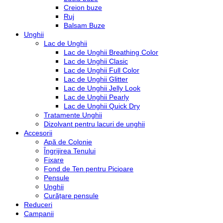
Creion buze
Ruj
Balsam Buze
Unghii
Lac de Unghii
Lac de Unghii Breathing Color
Lac de Unghii Clasic
Lac de Unghii Full Color
Lac de Unghii Glitter
Lac de Unghii Jelly Look
Lac de Unghii Pearly
Lac de Unghii Quick Dry
Tratamente Unghii
Dizolvant pentru lacuri de unghii
Accesorii
Apă de Colonie
Îngrijirea Tenului
Fixare
Fond de Ten pentru Picioare
Pensule
Unghii
Curățare pensule
Reduceri
Campanii