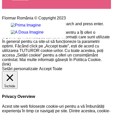
Flormar România © Copyright 2023
Please type the word you want to search and press enter.
Pe site-ul nostru folosim cookie-uri pentru a îți oferi o
experiență îmbunătățită, salvând informații care sunt utilizate
în general pentru ca site-ul să funcționeze la parametrii
optimi. Făcând click pe „Accept toate”, ești de acord cu
utilizarea TUTUROR cookie-urilor. Cu toate acestea, poți
accesa „Setări cookie” pentru a oferi un consimțământ
controlat. Mai multe informații găsești în Politica Cookie.
(link)
Setări personalizate
Accept Toate
Închide
Privacy Overview
Acest site web folosește cookie-uri pentru a vă îmbunătăți
experiența în timp ce navigați pe site. Dintre acestea, cookie-