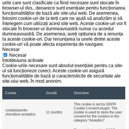
urile care sunt clasificate ca fiind necesare sunt stocate în
browser-ul dvs., deoarece sunt esențiale pentru funcționarea
funcționalităților de bază ale site-ului web. De asemenea,
folosim cookie-uri de la terți care ne ajută să analizăm și să
înțelegem cum utilizați acest site web. Aceste cookie-uri vor fi
stocate în browser-ul dumneavoastră numai cu acordul
dumneavoastră. De asemenea, aveți opțiunea de a renunța
la aceste cookie-uri. Dar renunțarea la unele dintre aceste
cookie-uri vă poate afecta experiența de navigare.
Necesar
Necesar
Întotdeauna activate
Cookie-urile necesare sunt absolut esențiale pentru ca site-
ul să funcționeze corect. Aceste cookie-uri asigură
funcționalitățile de bază și caracteristicile de securitate ale
site-ului web, în mod anonim.
Cookie
Durată
Descriere
This cookie is set by GDPR
Cookie Consent plugin. The
cookielawinfo-
11 months
cookie is used to store the user
checkbox-analytics
consent for the cookies in the
category "Analytics".