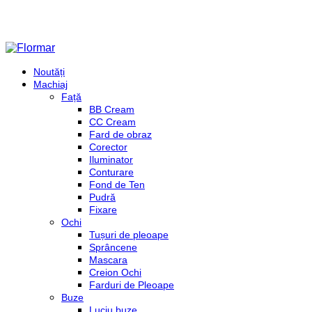
Noutăți
Machiaj
Față
BB Cream
CC Cream
Fard de obraz
Corector
Iluminator
Conturare
Fond de Ten
Pudră
Fixare
Ochi
Tușuri de pleoape
Sprâncene
Mascara
Creion Ochi
Farduri de Pleoape
Buze
Luciu buze