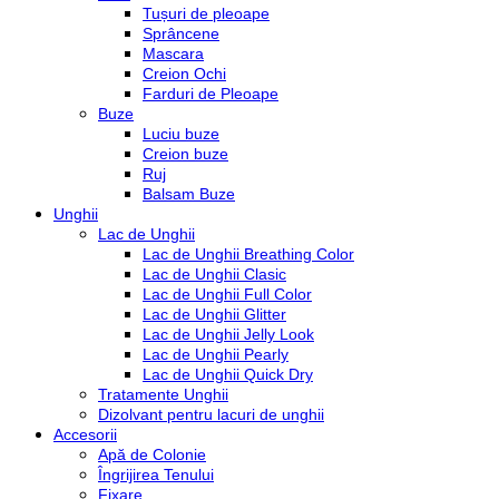
Tușuri de pleoape
Sprâncene
Mascara
Creion Ochi
Farduri de Pleoape
Buze
Luciu buze
Creion buze
Ruj
Balsam Buze
Unghii
Lac de Unghii
Lac de Unghii Breathing Color
Lac de Unghii Clasic
Lac de Unghii Full Color
Lac de Unghii Glitter
Lac de Unghii Jelly Look
Lac de Unghii Pearly
Lac de Unghii Quick Dry
Tratamente Unghii
Dizolvant pentru lacuri de unghii
Accesorii
Apă de Colonie
Îngrijirea Tenului
Fixare