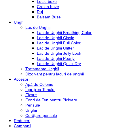
Luciu buze
Creion buze
Ruj
Balsam Buze
Unghii
Lac de Unghii
Lac de Unghii Breathing Color
Lac de Unghii Clasic
Lac de Unghii Full Color
Lac de Unghii Glitter
Lac de Unghii Jelly Look
Lac de Unghii Pearly
Lac de Unghii Quick Dry
Tratamente Unghii
Dizolvant pentru lacuri de unghii
Accesorii
Apă de Colonie
Îngrijirea Tenului
Fixare
Fond de Ten pentru Picioare
Pensule
Unghii
Curățare pensule
Reduceri
Campanii