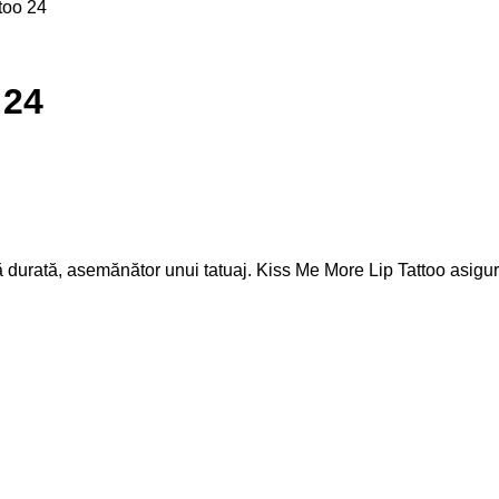
too 24
 24
ngă durată, asemănător unui tatuaj. Kiss Me More Lip Tattoo asig