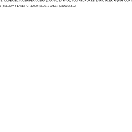
PERNICIA CERIFERA CERA (CARNAUBA WAX), POLYHYDROXYSTEARIC ACID. +/-(MAY CONTAIN): CI 
0 (YELLOW 5 LAKE), CI 42090 (BLUE 1 LAKE). [33000143.02]