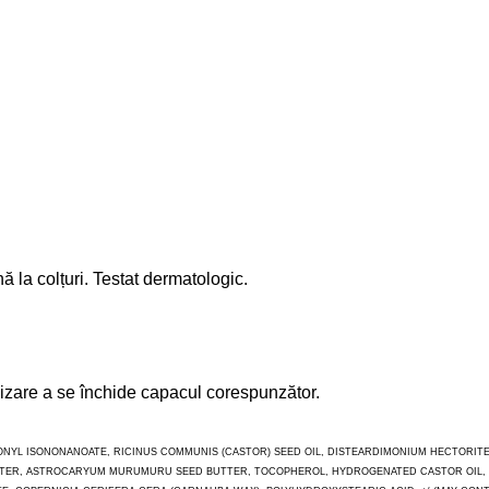
ă la colțuri. Testat dermatologic.
ilizare a se închide capacul corespunzător.
NONYL ISONONANOATE, RICINUS COMMUNIS (CASTOR) SEED OIL, DISTEARDIMONIUM HECTORITE
UTTER, ASTROCARYUM MURUMURU SEED BUTTER, TOCOPHEROL, HYDROGENATED CASTOR OIL, 