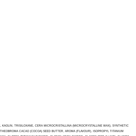
, KAOLIN, TRISILOXANE, CERA MICROCRISTALLINA (MICROCRYSTALLINE WAX), SYNTHETIC
THEOBROMA CACAO (COCOA) SEED BUTTER, AROMA (FLAVOUR), ISOPROPYL TITANIUM