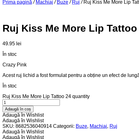
Prima pagină
/
Machiaj
/
Buze
/
Ruj
/
Ruj Kiss Me More Lip Tat
Ruj Kiss Me More Lip Tattoo
49.95
lei
În stoc
Crazy Pink
Acest ruj lichid a fost formulat pentru a obține un efect de lu
În stoc
Ruj Kiss Me More Lip Tattoo 24 quantity
Adaugă în coș
Adaugă în Wishlist
Adaugă în Wishlist
SKU:
8682536040914
Categorii:
Buze
,
Machiaj
,
Ruj
Adaugă în Wishlist
Adaugă în Wishlist