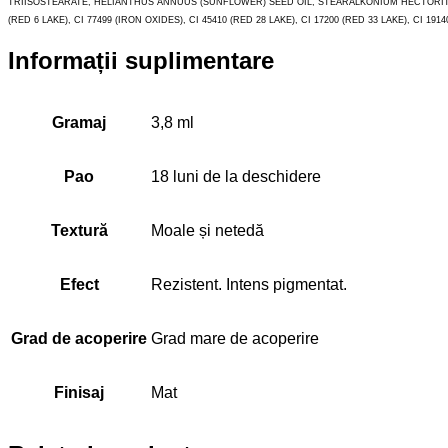
TRIISOSTEARATE, HELIANTHUS ANNUUS (SUNFLOWER) SEED OIL, STEARALKONIUM HECTORITE, CO
(RED 6 LAKE), CI 77499 (IRON OXIDES), CI 45410 (RED 28 LAKE), CI 17200 (RED 33 LAKE), CI 1914
Informații suplimentare
Gramaj
3,8 ml
Pao
18 luni de la deschidere
Textură
Moale și netedă
Efect
Rezistent. Intens pigmentat.
Grad de acoperire
Grad mare de acoperire
Finisaj
Mat