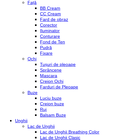
Față
BB Cream
CC Cream
Fard de obraz
Corector
Iluminator
Conturare
Fond de Ten
Pudră
Fixare
Ochi
Tușuri de pleoape
Sprâncene
Mascara
Creion Ochi
Farduri de Pleoape
Buze
Luciu buze
Creion buze
Ruj
Balsam Buze
Unghii
Lac de Unghii
Lac de Unghii Breathing Color
Lac de Unghii Clasic