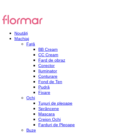
Noutăți
Machiaj
Față
BB Cream
CC Cream
Fard de obraz
Corector
Iluminator
Conturare
Fond de Ten
Pudră
Fixare
Ochi
Tușuri de pleoape
Sprâncene
Mascara
Creion Ochi
Farduri de Pleoape
Buze