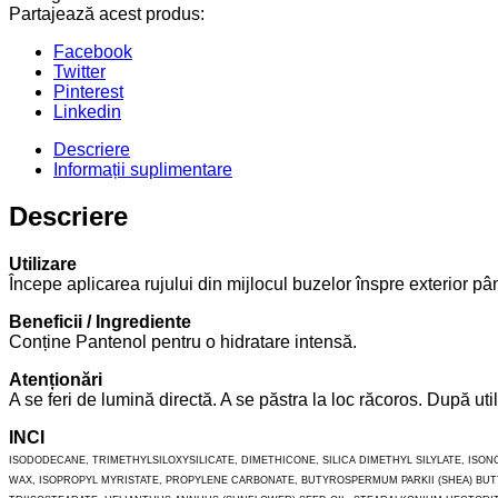
Partajează acest produs:
Facebook
Twitter
Pinterest
Linkedin
Descriere
Informații suplimentare
Descriere
Utilizare
Începe aplicarea rujului din mijlocul buzelor înspre exterior pân
Beneficii / Ingrediente
Conține Pantenol pentru o hidratare intensă.
Atenționări
A se feri de lumină directă. A se păstra la loc răcoros. După ut
INCI
ISODODECANE, TRIMETHYLSILOXYSILICATE, DIMETHICONE, SILICA DIMETHYL SILYLATE, ISO
WAX, ISOPROPYL MYRISTATE, PROPYLENE CARBONATE, BUTYROSPERMUM PARKII (SHEA) B