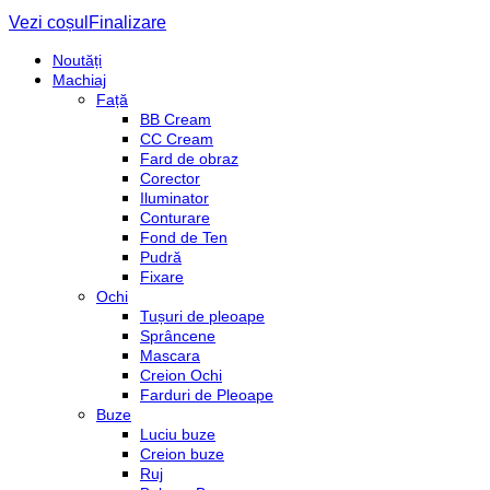
Vezi coșul
Finalizare
Noutăți
Machiaj
Față
BB Cream
CC Cream
Fard de obraz
Corector
Iluminator
Conturare
Fond de Ten
Pudră
Fixare
Ochi
Tușuri de pleoape
Sprâncene
Mascara
Creion Ochi
Farduri de Pleoape
Buze
Luciu buze
Creion buze
Ruj