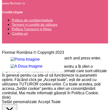
www.flormar.ro
Condiții LEgale
Politica de confidențialitate
Termeni și condiții de utilizare
Politica Transport și Retur
Cookie-uri
Flormar România © Copyright 2023
Please type the word you want to search and press enter.
Pe site-ul nostru folosim cookie-uri pentru a îți oferi o
experiență îmbunătățită, salvând informații care sunt utilizate
în general pentru ca site-ul să funcționeze la parametrii
optimi. Făcând click pe „Accept toate”, ești de acord cu
utilizarea TUTUROR cookie-urilor. Cu toate acestea, poți
accesa „Setări cookie” pentru a oferi un consimțământ
controlat. Mai multe informații găsești în Politica Cookie.
(link)
Setări personalizate
Accept Toate