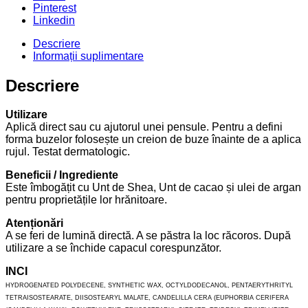
Pinterest
Linkedin
Descriere
Informații suplimentare
Descriere
Utilizare
Aplică direct sau cu ajutorul unei pensule. Pentru a defini
forma buzelor folosește un creion de buze înainte de a aplica
rujul. Testat dermatologic.
Beneficii / Ingrediente
Este îmbogățit cu Unt de Shea, Unt de cacao și ulei de argan
pentru proprietățile lor hrănitoare.
Atenționări
A se feri de lumină directă. A se păstra la loc răcoros. După
utilizare a se închide capacul corespunzător.
INCI
HYDROGENATED POLYDECENE, SYNTHETIC WAX, OCTYLDODECANOL, PENTAERYTHRITYL
TETRAISOSTEARATE, DIISOSTEARYL MALATE, CANDELILLA CERA (EUPHORBIA CERIFERA