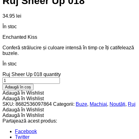
Ruj Sheer Up 018
34.95
lei
În stoc
Enchanted Kiss
Conferă strălucire și culoare intensă în timp ce îți catifelează
buzele.
În stoc
Ruj Sheer Up 018 quantity
Adaugă în coș
Adaugă în Wishlist
Adaugă în Wishlist
SKU:
8682536097864
Categorii:
Buze
,
Machiaj
,
Noutăți
,
Ruj
Adaugă în Wishlist
Adaugă în Wishlist
Partajează acest produs:
Facebook
Twitter