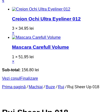
4
Creion Ochi Ultra Eyeliner 012
3 ×
34.95
lei
×
Mascara Carefull Volume
1 ×
51.95
lei
×
Sub-total:
156.80
lei
Vezi coșul
Finalizare
Prima pagină
/
Machiaj
/
Buze
/
Ruj
/
Ruj Sheer Up 018