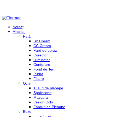
Noutăți
Machiaj
Față
BB Cream
CC Cream
Fard de obraz
Corector
Iluminator
Conturare
Fond de Ten
Pudră
Fixare
Ochi
Tușuri de pleoape
Sprâncene
Mascara
Creion Ochi
Farduri de Pleoape
Buze
Luciu buze