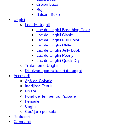
Creion buze
Ruj
Balsam Buze
Unghii
Lac de Unghii
Lac de Unghii Breathing Color
Lac de Unghii Clasic
Lac de Unghii Full Color
Lac de Unghii Glitter
Lac de Unghii Jelly Look
Lac de Unghii Pearly
Lac de Unghii Quick Dry
Tratamente Unghii
Dizolvant pentru lacuri de unghii
Accesorii
Apă de Colonie
Îngrijirea Tenului
Fixare
Fond de Ten pentru Picioare
Pensule
Unghii
Curățare pensule
Reduceri
Campanii