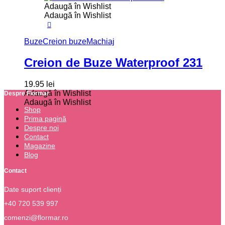
Adaugă în Wishlist
Adaugă în Wishlist
Buze
Creion buze
Machiaj
Creion de Buze Waterproof 231
19.95
lei
Adaugă în Wishlist
Despre Flormar
Adaugă în Wishlist
Shop
Prima pagină
Despre noi
Contact
Magazine
Blog
Contact
Date suport clienți
+40 720 539 997
comenzi@flormar.ro