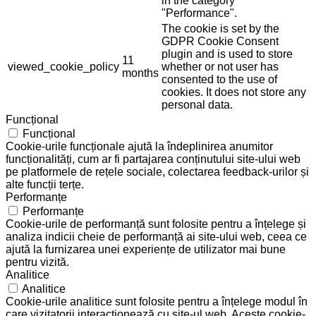
in the category
"Performance".
The cookie is set by the
GDPR Cookie Consent
plugin and is used to store
11
viewed_cookie_policy
whether or not user has
months
consented to the use of
cookies. It does not store any
personal data.
Funcțional
Funcțional
Cookie-urile funcționale ajută la îndeplinirea anumitor
funcționalități, cum ar fi partajarea conținutului site-ului web
pe platformele de rețele sociale, colectarea feedback-urilor și
alte funcții terțe.
Performanțe
Performanțe
Cookie-urile de performanță sunt folosite pentru a înțelege și
analiza indicii cheie de performanță ai site-ului web, ceea ce
ajută la furnizarea unei experiențe de utilizator mai bune
pentru vizită.
Analitice
Analitice
Cookie-urile analitice sunt folosite pentru a înțelege modul în
care vizitatorii interacționează cu site-ul web. Aceste cookie-