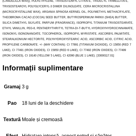
(CANDELILLA WAX)), POLYETHYLENE, TRIISOSTEARYL CITRATE, TRIDECYL TRIMELLITATE,
TRIISOSTEAROYL POLYGLYCERYL-3 DIMER DILINOLEATE, CERA MICROCRISTALLINA
(MICROCRYSTALLINE WAX), ARGANIA SPINOSA KERNEL OIL, POLYMETHYL METHACRYLATE,
THEOBROMA CACAO (COCOA) SEED BUTTER, BUTYROSPERMUM PARKII (SHEA) BUTTER,
SILICA DIMETHYL SILYLATE, PARFUM (FRAGRANCE), ISOPROPYL TITANIUM TRIISOSTEARATE,
ETHYL VANILLIN, PEG-8, PENTAERYTHRITYL TETRA-DI-T-BUTYL HYDROXYHYDROCINNAMATE,
ISONONYL ISONONANOATE, TOCOPHEROL, ISOPROPYL MYRISTATE, ASCORBYL PALMITATE,
STEARALKONIUM HECTORITE, POLYHYDROXYSTEARIC ACID, ASCORBIC ACID, CITRIC ACID,
PROPYLENE CARBONATE. +/- (MAY CONTAIN): CI 77891 (TITANIUM DIOXIDE), CI 15850 (RED 7
LAKE), CI 77491 (IRON OXIDES), CI 15850 (RED 6 LAKE), CI 77492 (IRON OXIDES), CI 77499
(IRON OXIDES), CI 19140 (YELLOW 5 LAKE), CI 42090 (BLUE 1 LAKE). [33000117.01]
Informații suplimentare
Gramaj
3 g
Pao
18 luni de la deschidere
Textură
Moale și cremoasă
Efect
Hidratare intensă, aspect neted și sănătos