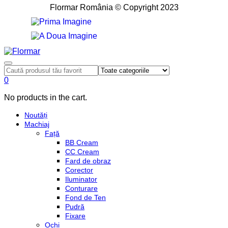
Flormar România © Copyright 2023
0
No products in the cart.
Noutăți
Machiaj
Față
BB Cream
CC Cream
Fard de obraz
Corector
Iluminator
Conturare
Fond de Ten
Pudră
Fixare
Ochi