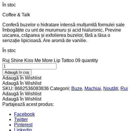
În stoc
Coffee & Talk
Conferă buzelor o hidratare intensă mulțumită formulei sale
îmbogățite cu unt de murumuru și acid hialuronic. Previne
uscarea, crăparea și exfolierea buzelor, fără a lăsa o
senzație lipicioasă. Are aromă de vanilie.
În stoc
Ruj Shine Kiss Me More Lip Tattoo 09 quantity
Adaugă în coș
Adaugă în Wishlist
Adaugă în Wishlist
SKU:
8682536083836
Categorii:
Buze
,
Machiaj
,
Noutăți
,
Ruj
Adaugă în Wishlist
Adaugă în Wishlist
Partajează acest produs:
Facebook
Twitter
Pinterest
Linkedin