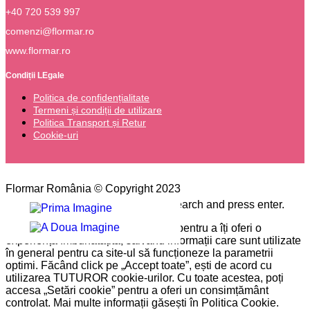
+40 720 539 997
comenzi@flormar.ro
www.flormar.ro
Condiții LEgale
Politica de confidențialitate
Termeni și condiții de utilizare
Politica Transport și Retur
Cookie-uri
Flormar România © Copyright 2023
Please type the word you want to search and press enter.
Pe site-ul nostru folosim cookie-uri pentru a îți oferi o
experiență îmbunătățită, salvând informații care sunt utilizate
în general pentru ca site-ul să funcționeze la parametrii
optimi. Făcând click pe „Accept toate”, ești de acord cu
utilizarea TUTUROR cookie-urilor. Cu toate acestea, poți
accesa „Setări cookie” pentru a oferi un consimțământ
controlat. Mai multe informații găsești în Politica Cookie.