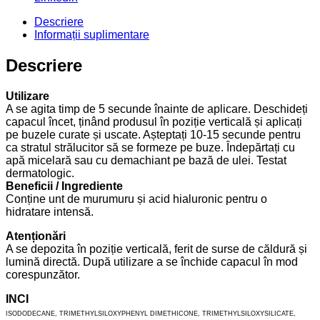
Descriere
Informații suplimentare
Descriere
Utilizare
A se agita timp de 5 secunde înainte de aplicare. Deschideți
capacul încet, ținând produsul în poziție verticală și aplicați
pe buzele curate și uscate. Așteptați 10-15 secunde pentru
ca stratul strălucitor să se formeze pe buze. Îndepărtați cu
apă micelară sau cu demachiant pe bază de ulei. Testat
dermatologic.
Beneficii / Ingrediente
Conține unt de murumuru și acid hialuronic pentru o
hidratare intensă.
Atenționări
A se depozita în poziție verticală, ferit de surse de căldură și
lumină directă. După utilizare a se închide capacul în mod
corespunzător.
INCI
ISODODECANE, TRIMETHYLSILOXYPHENYL DIMETHICONE, TRIMETHYLSILOXYSILICATE,