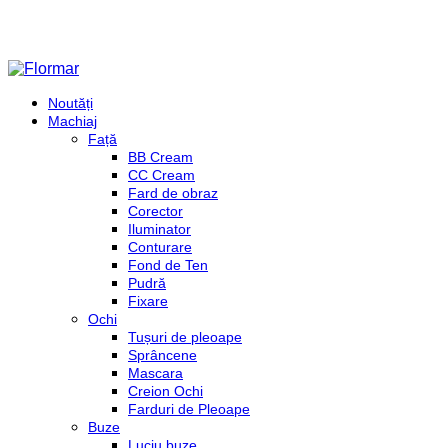
Noutăți
Machiaj
Față
BB Cream
CC Cream
Fard de obraz
Corector
Iluminator
Conturare
Fond de Ten
Pudră
Fixare
Ochi
Tușuri de pleoape
Sprâncene
Mascara
Creion Ochi
Farduri de Pleoape
Buze
Luciu buze