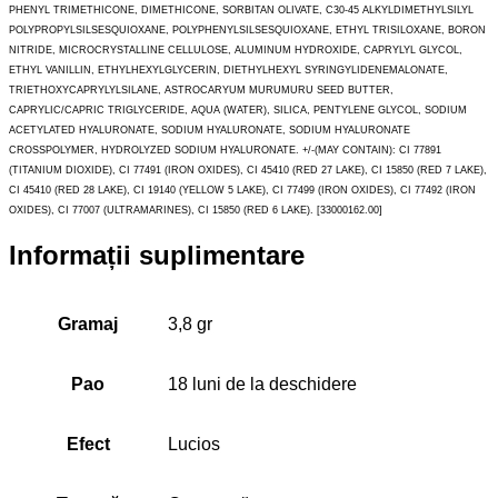
PHENYL TRIMETHICONE, DIMETHICONE, SORBITAN OLIVATE, C30-45 ALKYLDIMETHYLSILYL
POLYPROPYLSILSESQUIOXANE, POLYPHENYLSILSESQUIOXANE, ETHYL TRISILOXANE, BORON
NITRIDE, MICROCRYSTALLINE CELLULOSE, ALUMINUM HYDROXIDE, CAPRYLYL GLYCOL,
ETHYL VANILLIN, ETHYLHEXYLGLYCERIN, DIETHYLHEXYL SYRINGYLIDENEMALONATE,
TRIETHOXYCAPRYLYLSILANE, ASTROCARYUM MURUMURU SEED BUTTER,
CAPRYLIC/CAPRIC TRIGLYCERIDE, AQUA (WATER), SILICA, PENTYLENE GLYCOL, SODIUM
ACETYLATED HYALURONATE, SODIUM HYALURONATE, SODIUM HYALURONATE
CROSSPOLYMER, HYDROLYZED SODIUM HYALURONATE. +/-(MAY CONTAIN): CI 77891
(TITANIUM DIOXIDE), CI 77491 (IRON OXIDES), CI 45410 (RED 27 LAKE), CI 15850 (RED 7 LAKE),
CI 45410 (RED 28 LAKE), CI 19140 (YELLOW 5 LAKE), CI 77499 (IRON OXIDES), CI 77492 (IRON
OXIDES), CI 77007 (ULTRAMARINES), CI 15850 (RED 6 LAKE). [33000162.00]
Informații suplimentare
Gramaj
3,8 gr
Pao
18 luni de la deschidere
Efect
Lucios