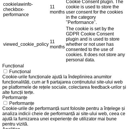
Cookie Consent plugin. The
cookielawinfo-
11
cookie is used to store the
checkbox-
months
user consent for the cookies
performance
in the category
"Performance".
The cookie is set by the
GDPR Cookie Consent
plugin and is used to store
11
viewed_cookie_policy
whether or not user has
months
consented to the use of
cookies. It does not store any
personal data.
Funcțional
Funcțional
Cookie-urile funcționale ajută la îndeplinirea anumitor
funcționalități, cum ar fi partajarea conținutului site-ului web
pe platformele de rețele sociale, colectarea feedback-urilor și
alte funcții terțe.
Performanțe
Performanțe
Cookie-urile de performanță sunt folosite pentru a înțelege și
analiza indicii cheie de performanță ai site-ului web, ceea ce
ajută la furnizarea unei experiențe de utilizator mai bune
pentru vizită.