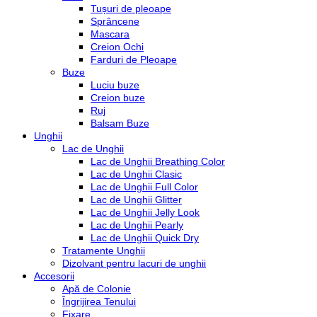
Tușuri de pleoape
Sprâncene
Mascara
Creion Ochi
Farduri de Pleoape
Buze
Luciu buze
Creion buze
Ruj
Balsam Buze
Unghii
Lac de Unghii
Lac de Unghii Breathing Color
Lac de Unghii Clasic
Lac de Unghii Full Color
Lac de Unghii Glitter
Lac de Unghii Jelly Look
Lac de Unghii Pearly
Lac de Unghii Quick Dry
Tratamente Unghii
Dizolvant pentru lacuri de unghii
Accesorii
Apă de Colonie
Îngrijirea Tenului
Fixare