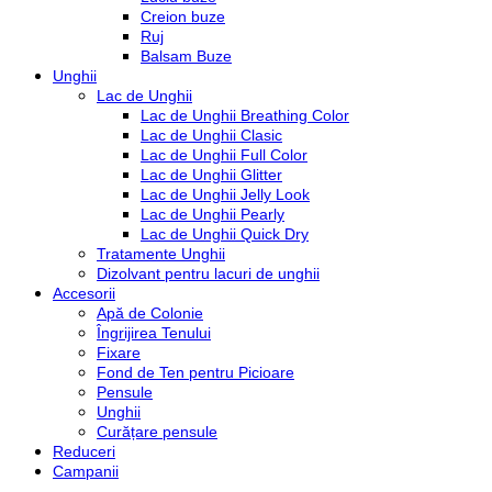
Creion buze
Ruj
Balsam Buze
Unghii
Lac de Unghii
Lac de Unghii Breathing Color
Lac de Unghii Clasic
Lac de Unghii Full Color
Lac de Unghii Glitter
Lac de Unghii Jelly Look
Lac de Unghii Pearly
Lac de Unghii Quick Dry
Tratamente Unghii
Dizolvant pentru lacuri de unghii
Accesorii
Apă de Colonie
Îngrijirea Tenului
Fixare
Fond de Ten pentru Picioare
Pensule
Unghii
Curățare pensule
Reduceri
Campanii