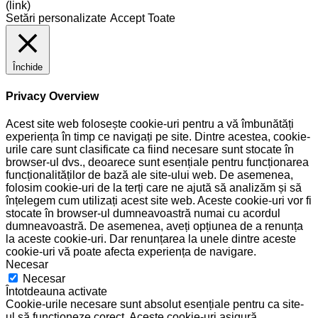
(link)
Setări personalizate
Accept Toate
Închide
Privacy Overview
Acest site web folosește cookie-uri pentru a vă îmbunătăți
experiența în timp ce navigați pe site. Dintre acestea, cookie-
urile care sunt clasificate ca fiind necesare sunt stocate în
browser-ul dvs., deoarece sunt esențiale pentru funcționarea
funcționalităților de bază ale site-ului web. De asemenea,
folosim cookie-uri de la terți care ne ajută să analizăm și să
înțelegem cum utilizați acest site web. Aceste cookie-uri vor fi
stocate în browser-ul dumneavoastră numai cu acordul
dumneavoastră. De asemenea, aveți opțiunea de a renunța
la aceste cookie-uri. Dar renunțarea la unele dintre aceste
cookie-uri vă poate afecta experiența de navigare.
Necesar
Necesar
Întotdeauna activate
Cookie-urile necesare sunt absolut esențiale pentru ca site-
ul să funcționeze corect. Aceste cookie-uri asigură