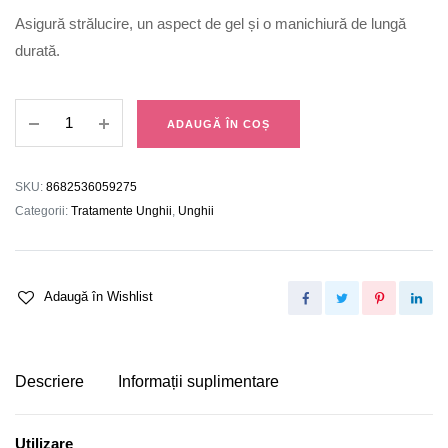
Asigură strălucire, un aspect de gel și o manichiură de lungă
durată.
Top
ADAUGĂ ÎN COȘ
Coat
Gel
Look
SKU:
8682536059275
quantity
Categorii:
Tratamente Unghii
,
Unghii
Adaugă în Wishlist
Descriere
Informații suplimentare
Utilizare