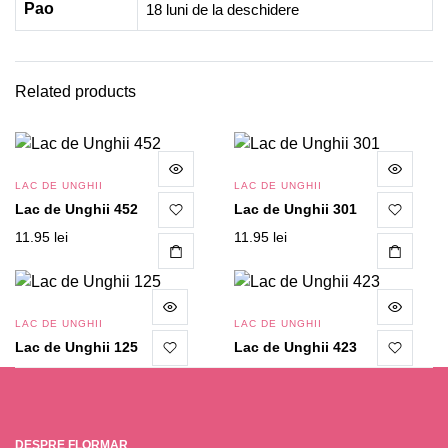
Pao
18 luni de la deschidere
Related products
LAC DE UNGHII
LAC DE UNGHII
Lac de Unghii 452
Lac de Unghii 301
11.95
lei
11.95
lei
LAC DE UNGHII
LAC DE UNGHII
Lac de Unghii 125
Lac de Unghii 423
11.95
lei
11.95
lei
CITEȘTE MAI MULT
DESPRE FLORMAR