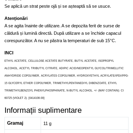
Se aplică un strat peste ojă și se așteaptă să se usuce.
Atenționări
A se agita înainte de utilizare. A se depozita ferit de surse de
căldură și lumină directă. După utilizare a se închide capacul
corespunzător. A nu se păstra la temperaturi de sub 15°C.
INCI
ETHYL ACETATE, CELLULOSE ACETATE BUTYRATE, BUTYL ACETATE, ISOPROPYL
ALCOHOL, ACETYL TRIBUTYL CITRATE, ADIPIC ACID/NEOPENTYL GLYCOL/TRIMELLITIC
ANHYDRIDE COPOLYMER, ACRYLATES COPOLYMER, HYDROXYETHYL ACRYLATE/IPDI/PPG-
15 GLYCERYL ETHER COPOLYMER, TRIMETHYLPENTANEDIYL DIBENZOATE, ETHYL
TRIMETHYLBENZOYL PHENYLPHOSPHINATE, N-BUTYL ALCOHOL. +/- (MAY CONTAIN): CI
60725 (VIOLET 2). [0414108.00]
Informații suplimentare
Gramaj
11 g