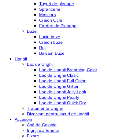
Tușuri de pleoape
Sprâncene
Mascara
Creion Ochi
Farduri de Pleoape
Buze
Luciu buze
Creion buze
Ruj
Balsam Buze
Unghii
Lac de Unghii
Lac de Unghii Breathing Color
Lac de Unghii Clasic
Lac de Unghii Full Color
Lac de Unghii Glitter
Lac de Unghii Jelly Look
Lac de Unghii Pearly
Lac de Unghii Quick Dry
Tratamente Unghii
Dizolvant pentru lacuri de unghii
Accesorii
Apă de Colonie
Îngrijirea Tenului
Fixare