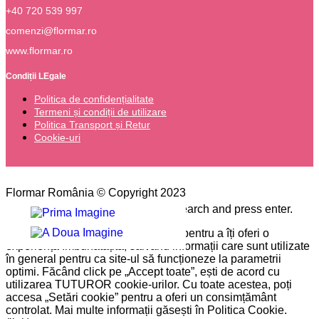
+40 720 539 997
comenzi@flormar.ro
www.flormar.ro
Condiții LEgale
Politica de confidențialitate
Termeni și condiții de utilizare
Politica Transport și Retur
Cookie-uri
Flormar România © Copyright 2023
Please type the word you want to search and press enter.
Pe site-ul nostru folosim cookie-uri pentru a îți oferi o
experiență îmbunătățită, salvând informații care sunt utilizate
în general pentru ca site-ul să funcționeze la parametrii
optimi. Făcând click pe „Accept toate”, ești de acord cu
utilizarea TUTUROR cookie-urilor. Cu toate acestea, poți
accesa „Setări cookie” pentru a oferi un consimțământ
controlat. Mai multe informații găsești în Politica Cookie.