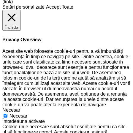
(link)
Setări personalizate
Accept Toate
Închide
Privacy Overview
Acest site web folosește cookie-uri pentru a vă îmbunătăți
experiența în timp ce navigați pe site. Dintre acestea, cookie-
urile care sunt clasificate ca fiind necesare sunt stocate în
browser-ul dvs., deoarece sunt esențiale pentru funcționarea
funcționalităților de bază ale site-ului web. De asemenea,
folosim cookie-uri de la terți care ne ajută să analizăm și să
înțelegem cum utilizați acest site web. Aceste cookie-uri vor fi
stocate în browser-ul dumneavoastră numai cu acordul
dumneavoastră. De asemenea, aveți opțiunea de a renunța
la aceste cookie-uri. Dar renunțarea la unele dintre aceste
cookie-uri vă poate afecta experiența de navigare.
Necesar
Necesar
Întotdeauna activate
Cookie-urile necesare sunt absolut esențiale pentru ca site-
ul să funcționeze corect. Aceste cookie-uri asigură