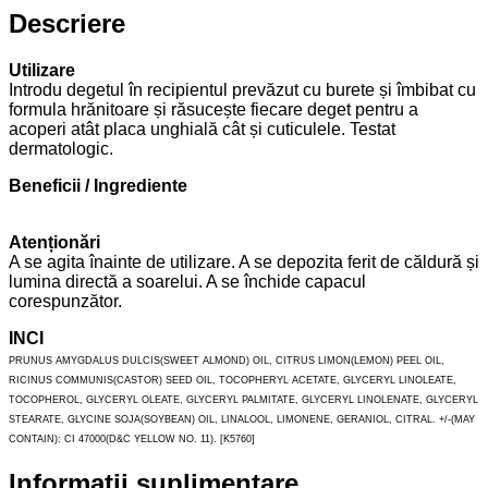
Descriere
Utilizare
Introdu degetul în recipientul prevăzut cu burete și îmbibat cu
formula hrănitoare și răsucește fiecare deget pentru a
acoperi atât placa unghială cât și cuticulele. Testat
dermatologic.
Beneficii / Ingrediente
Atenționări
A se agita înainte de utilizare. A se depozita ferit de căldură și
lumina directă a soarelui. A se închide capacul
corespunzător.
INCI
PRUNUS AMYGDALUS DULCIS(SWEET ALMOND) OIL, CITRUS LIMON(LEMON) PEEL OIL,
RICINUS COMMUNIS(CASTOR) SEED OIL, TOCOPHERYL ACETATE, GLYCERYL LINOLEATE,
TOCOPHEROL, GLYCERYL OLEATE, GLYCERYL PALMITATE, GLYCERYL LINOLENATE, GLYCERYL
STEARATE, GLYCINE SOJA(SOYBEAN) OIL, LINALOOL, LIMONENE, GERANIOL, CITRAL. +/-(MAY
CONTAIN): CI 47000(D&C YELLOW NO. 11). [K5760]
Informații suplimentare