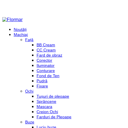
Noutăți
Machiaj
Față
BB Cream
CC Cream
Fard de obraz
Corector
Iluminator
Conturare
Fond de Ten
Pudră
Fixare
Ochi
Tușuri de pleoape
Sprâncene
Mascara
Creion Ochi
Farduri de Pleoape
Buze
Luciu buze