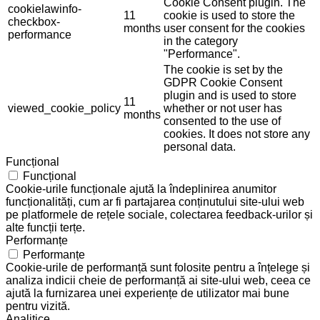
Cookie Consent plugin. The
cookielawinfo-
11
cookie is used to store the
checkbox-
months
user consent for the cookies
performance
in the category
"Performance".
The cookie is set by the
GDPR Cookie Consent
plugin and is used to store
11
viewed_cookie_policy
whether or not user has
months
consented to the use of
cookies. It does not store any
personal data.
Funcțional
Funcțional
Cookie-urile funcționale ajută la îndeplinirea anumitor
funcționalități, cum ar fi partajarea conținutului site-ului web
pe platformele de rețele sociale, colectarea feedback-urilor și
alte funcții terțe.
Performanțe
Performanțe
Cookie-urile de performanță sunt folosite pentru a înțelege și
analiza indicii cheie de performanță ai site-ului web, ceea ce
ajută la furnizarea unei experiențe de utilizator mai bune
pentru vizită.
Analitice