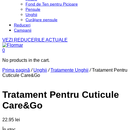
Fond de Ten pentru Picioare
Pensule
Unghii
Curățare pensule
Reduceri
Campanii
VEZI REDUCERILE ACTUALE
0
No products in the cart.
Prima pagină
/
Unghii
/
Tratamente Unghii
/
Tratament Pentru
Cuticule Care&Go
Tratament Pentru Cuticule
Care&Go
22.95
lei
În stoc