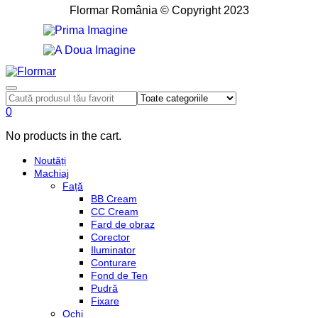
Flormar România © Copyright 2023
0
No products in the cart.
Noutăți
Machiaj
Față
BB Cream
CC Cream
Fard de obraz
Corector
Iluminator
Conturare
Fond de Ten
Pudră
Fixare
Ochi