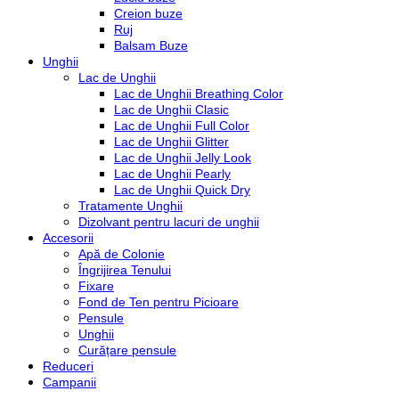
Creion buze
Ruj
Balsam Buze
Unghii
Lac de Unghii
Lac de Unghii Breathing Color
Lac de Unghii Clasic
Lac de Unghii Full Color
Lac de Unghii Glitter
Lac de Unghii Jelly Look
Lac de Unghii Pearly
Lac de Unghii Quick Dry
Tratamente Unghii
Dizolvant pentru lacuri de unghii
Accesorii
Apă de Colonie
Îngrijirea Tenului
Fixare
Fond de Ten pentru Picioare
Pensule
Unghii
Curățare pensule
Reduceri
Campanii