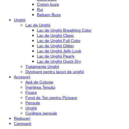
Creion buze
Ruj
Balsam Buze
Unghii
Lac de Unghii
Lac de Unghii Breathing Color
Lac de Unghii Clasic
Lac de Unghii Full Color
Lac de Unghii Glitter
Lac de Unghii Jelly Look
Lac de Unghii Pearly
Lac de Unghii Quick Dry
Tratamente Unghii
Dizolvant pentru lacuri de unghii
Accesorii
Apă de Colonie
Îngrijirea Tenului
Fixare
Fond de Ten pentru Picioare
Pensule
Unghii
Curățare pensule
Reduceri
Campanii