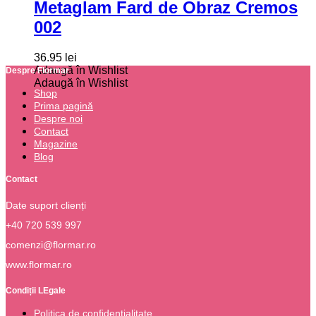
Metaglam Fard de Obraz Cremos
002
36.95
lei
Adaugă în Wishlist
Despre Flormar
Adaugă în Wishlist
Shop
Prima pagină
Despre noi
Contact
Magazine
Blog
Contact
Date suport clienți
+40 720 539 997
comenzi@flormar.ro
www.flormar.ro
Condiții LEgale
Politica de confidențialitate