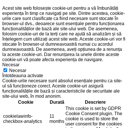
Acest site web folosește cookie-uri pentru a vă îmbunătăți
experiența în timp ce navigați pe site. Dintre acestea, cookie-
urile care sunt clasificate ca fiind necesare sunt stocate în
browser-ul dvs., deoarece sunt esențiale pentru funcționarea
funcționalităților de bază ale site-ului web. De asemenea,
folosim cookie-uri de la terți care ne ajută să analizăm și să
înțelegem cum utilizați acest site web. Aceste cookie-uri vor fi
stocate în browser-ul dumneavoastră numai cu acordul
dumneavoastră. De asemenea, aveți opțiunea de a renunța
la aceste cookie-uri. Dar renunțarea la unele dintre aceste
cookie-uri vă poate afecta experiența de navigare.
Necesar
Necesar
Întotdeauna activate
Cookie-urile necesare sunt absolut esențiale pentru ca site-
ul să funcționeze corect. Aceste cookie-uri asigură
funcționalitățile de bază și caracteristicile de securitate ale
site-ului web, în mod anonim.
Cookie
Durată
Descriere
This cookie is set by GDPR
Cookie Consent plugin. The
cookielawinfo-
11
cookie is used to store the
checkbox-analytics
months
user consent for the cookies