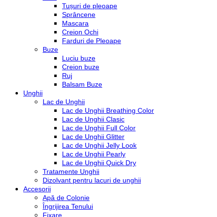
Tușuri de pleoape
Sprâncene
Mascara
Creion Ochi
Farduri de Pleoape
Buze
Luciu buze
Creion buze
Ruj
Balsam Buze
Unghii
Lac de Unghii
Lac de Unghii Breathing Color
Lac de Unghii Clasic
Lac de Unghii Full Color
Lac de Unghii Glitter
Lac de Unghii Jelly Look
Lac de Unghii Pearly
Lac de Unghii Quick Dry
Tratamente Unghii
Dizolvant pentru lacuri de unghii
Accesorii
Apă de Colonie
Îngrijirea Tenului
Fixare