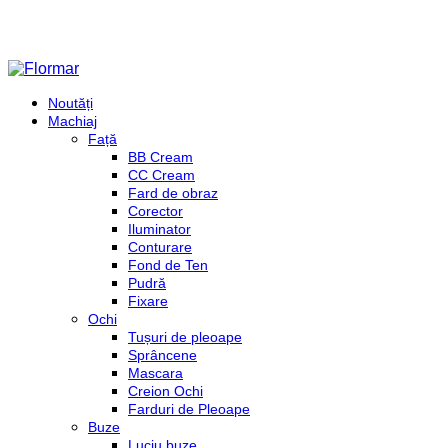
Noutăți
Machiaj
Față
BB Cream
CC Cream
Fard de obraz
Corector
Iluminator
Conturare
Fond de Ten
Pudră
Fixare
Ochi
Tușuri de pleoape
Sprâncene
Mascara
Creion Ochi
Farduri de Pleoape
Buze
Luciu buze