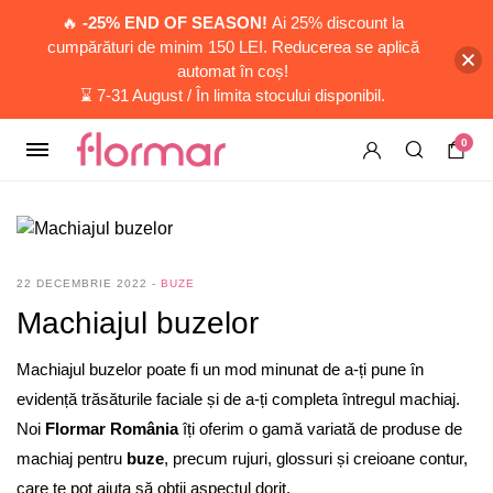
🔥
-25% END OF SEASON!
Ai 25% discount la
cumpărături de minim 150 LEI. Reducerea se aplică
automat în coș!
⌛ 7-31 August / În limita stocului disponibil.
0
22 DECEMBRIE 2022
BUZE
Machiajul buzelor
Machiajul buzelor poate fi un mod minunat de a-ți pune în
evidență trăsăturile faciale și de a-ți completa întregul machiaj.
Noi
Flormar România
îți oferim o gamă variată de produse de
machiaj pentru
buze
, precum rujuri, glossuri și creioane contur,
care te pot ajuta să obții aspectul dorit.