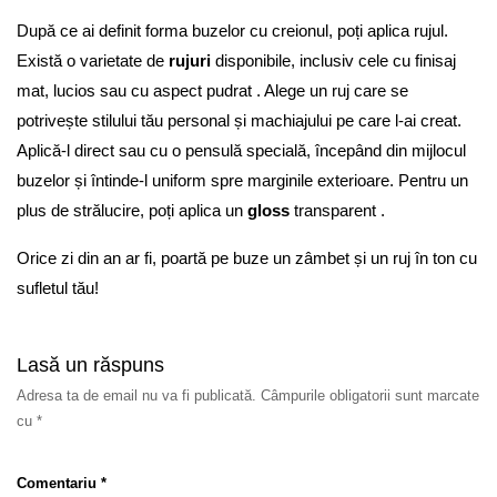
După ce ai definit forma buzelor cu creionul, poți aplica rujul.
Există o varietate de
rujuri
disponibile, inclusiv cele cu finisaj
mat, lucios sau cu aspect pudrat . Alege un ruj care se
potrivește stilului tău personal și machiajului pe care l-ai creat.
Aplică-l direct sau cu o pensulă specială, începând din mijlocul
buzelor și întinde-l uniform spre marginile exterioare. Pentru un
plus de strălucire, poți aplica un
gloss
transparent .
Orice zi din an ar fi, poartă pe buze un zâmbet și un ruj în ton cu
sufletul tău!
Lasă un răspuns
Adresa ta de email nu va fi publicată.
Câmpurile obligatorii sunt marcate
cu
*
Comentariu
*