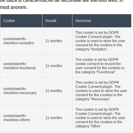
de bază și caracteristicile de securitate ale site-ului web, în
mod anonim.
Cookie
Durată
Descriere
This cookie is set by GDPR
Cookie Consent plugin. The
cookielawinfo-
11 months
cookie is used to store the user
checkbox-analytics
consent for the cookies in the
category "Analytics".
The cookie is set by GDPR
cookielawinfo-
cookie consent to record the
11 months
checkbox-functional
user consent for the cookies in
the category "Functional".
This cookie is set by GDPR
Cookie Consent plugin. The
cookielawinfo-
11 months
cookies is used to store the user
checkbox-necessary
consent for the cookies in the
category "Necessary".
This cookie is set by GDPR
Cookie Consent plugin. The
cookielawinfo-
11 months
cookie is used to store the user
checkbox-others
consent for the cookies in the
category "Other.