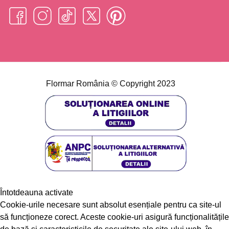
ÎNCHIDE
Flormar România © Copyright 2023
Privacy Overview
Acest site web folosește cookie-uri pentru a vă îmbunătăți
experiența în timp ce navigați pe site. Dintre acestea, cookie-
urile care sunt clasificate ca fiind necesare sunt stocate în
browser-ul dvs., deoarece sunt esențiale pentru funcționarea
funcț
...
Necesar
Necesar
Întotdeauna activate
Cookie-urile necesare sunt absolut esențiale pentru ca site-ul
să funcționeze corect. Aceste cookie-uri asigură funcționalitățile