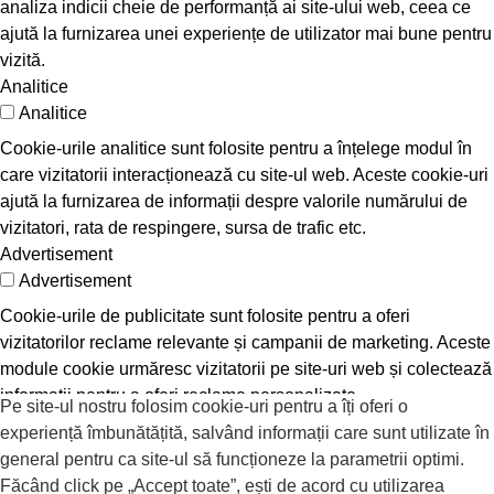
analiza indicii cheie de performanță ai site-ului web, ceea ce
ajută la furnizarea unei experiențe de utilizator mai bune pentru
vizită.
Analitice
Analitice
Cookie-urile analitice sunt folosite pentru a înțelege modul în
care vizitatorii interacționează cu site-ul web. Aceste cookie-uri
ajută la furnizarea de informații despre valorile numărului de
vizitatori, rata de respingere, sursa de trafic etc.
Advertisement
Advertisement
Cookie-urile de publicitate sunt folosite pentru a oferi
vizitatorilor reclame relevante și campanii de marketing. Aceste
module cookie urmăresc vizitatorii pe site-uri web și colectează
informații pentru a oferi reclame personalizate.
Pe site-ul nostru folosim cookie-uri pentru a îți oferi o
Altele
experiență îmbunătățită, salvând informații care sunt utilizate în
Altele
general pentru ca site-ul să funcționeze la parametrii optimi.
Alte cookie-uri neclasificate sunt cele care sunt analizate și nu
Făcând click pe „Accept toate”, ești de acord cu utilizarea