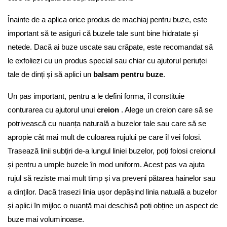
Înainte de a aplica orice produs de machiaj pentru buze, este
important să te asiguri că buzele tale sunt bine hidratate și
netede. Dacă ai buze uscate sau crăpate, este recomandat să
le exfoliezi cu un produs special sau chiar cu ajutorul periuței
tale de dinți și să aplici un
balsam pentru buze
.
Un pas important, pentru a le defini forma, îl constituie
conturarea cu ajutorul unui
creion
. Alege un creion care să se
potrivească cu nuanța naturală a buzelor tale sau care să se
apropie cât mai mult de culoarea rujului pe care îl vei folosi.
Trasează linii subțiri de-a lungul liniei buzelor, poți folosi creionul
și pentru a umple buzele în mod uniform. Acest pas va ajuta
rujul să reziste mai mult timp și va preveni pătarea hainelor sau
a dinților. Dacă trasezi linia ușor depășind linia natuală a buzelor
și aplici în mijloc o nuanță mai deschisă poți obține un aspect de
buze mai voluminoase.