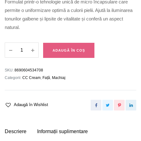
Formulat printr-o tehnologie unică de micro încapsulare care
permite o uniformizare optimă a culorii pielii. Ajută la iluminarea
tonurilor galbene și lipsite de vitalitate și conferă un aspect
natural.
CC
ADAUGĂ ÎN COȘ
Cream
01
quantity
SKU:
8690604534708
Categorii:
CC Cream
,
Față
,
Machiaj
Adaugă în Wishlist
Descriere
Informații suplimentare