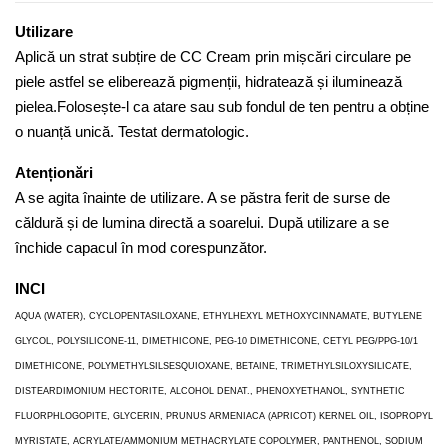
Utilizare
Aplică un strat subțire de CC Cream prin mișcări circulare pe
piele astfel se eliberează pigmenții, hidratează și iluminează
pielea.Folosește-l ca atare sau sub fondul de ten pentru a obține
o nuanță unică. Testat dermatologic.
Atenționări
A se agita înainte de utilizare. A se păstra ferit de surse de
căldură și de lumina directă a soarelui. După utilizare a se
închide capacul în mod corespunzător.
INCI
AQUA (WATER), CYCLOPENTASILOXANE, ETHYLHEXYL METHOXYCINNAMATE, BUTYLENE
GLYCOL, POLYSILICONE-11, DIMETHICONE, PEG-10 DIMETHICONE, CETYL PEG/PPG-10/1
DIMETHICONE, POLYMETHYLSILSESQUIOXANE, BETAINE, TRIMETHYLSILOXYSILICATE,
DISTEARDIMONIUM HECTORITE, ALCOHOL DENAT., PHENOXYETHANOL, SYNTHETIC
FLUORPHLOGOPITE, GLYCERIN, PRUNUS ARMENIACA (APRICOT) KERNEL OIL, ISOPROPYL
MYRISTATE, ACRYLATE/AMMONIUM METHACRYLATE COPOLYMER, PANTHENOL, SODIUM