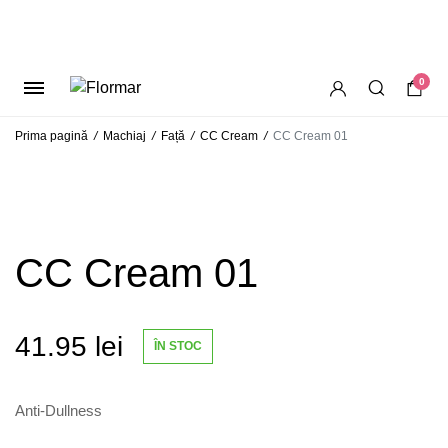
0
Prima pagină
/
Machiaj
/
Față
/
CC Cream
/
CC Cream 01
CC Cream 01
41.95
lei
ÎN STOC
Anti-Dullness