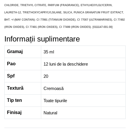
CHLORIDE, TRIETHYL CITRATE, PARFUM (FRAGRANCE), ETHYLHEXYLGLYCERIN,
LAURETH-12, TRIETHOXYCAPRYLYLSILANE, SILICA, PUNICA GRANATUM FRUIT EXTRACT,
BHT. +/-(MAY CONTAIN): CI 77891 (TITANIUM DIOXIDE), CI 77007 (ULTRAMARINES), CI 77492
(IRON OXIDES), CI 77491 (IRON OXIDES), CI 77499 (IRON OXIDES). [0111147-001.00]
Informații suplimentare
Gramaj
35 ml
Pao
12 luni de la deschidere
Spf
20
Textură
Cremoasă
Tip ten
Toate tipurile
Finisaj
Natural