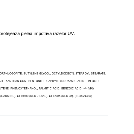
E protejează pielea împotriva razelor UV.
LUORPHLOGOPITE, BUTYLENE GLYCOL, OCTYLDODECYL STEAROYL STEARATE,
ATE, XANTHAN GUM, BENTONITE, CAPRYLHYDROXAMIC ACID, TIN OXIDE,
NE, PHENOXYETHANOL, PALMITIC ACID, BENZOIC ACID. +/- (MAY
CARMINE), CI 15850 (RED 7 LAKE), CI 12085 (RED 36). [31000243.00]