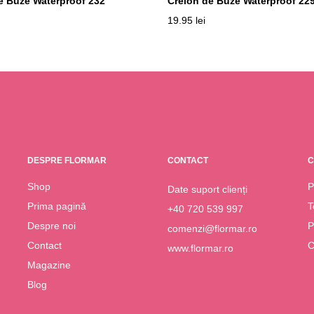
e Buze Waterproof 232
Creion de Buze Waterproof 22
19.95
lei
DESPRE FLORMAR
CONTACT
C
Shop
P
Date suport clienți
Prima pagină
T
+40 720 539 997
Despre noi
P
comenzi@flormar.ro
Contact
C
www.flormar.ro
Magazine
Blog