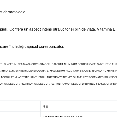
at dermatologic.
 pielii. Conferă un aspect intens strălucitor și plin de viață. Vitamina 
lizare închideți capacul corespunzător.
TE, GLYCERIN, ZEA MAYS (CORN) STARCH, CALCIUM ALUMINUM BOROSILICATE, SYNTHETIC F
DIETHYLHEXYL SYRINGYLIDENEMALONATE, MAGNESIUM ALUMINUM SILICATE, ISOPROPYL MYRIST
 TOCOPHERYL ACETATE, PANTHENOL, TRIETHOXYCAPRYLYLSILANE, HYDROGENATED POLYISOBUTE
ON OXIDES), CI 77492 (IRON OXIDES), CI 77007 (ULTRAMARINES), CI 15850 (RED 6 LAKE), CI 75470 (
4 g