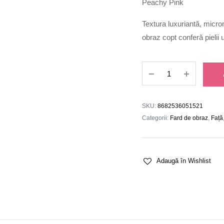
Peachy Pink
Textura luxuriantă, micron
obraz copt conferă pielii 
Fard
de
Obraz
Copt
SKU:
8682536051521
Blush-
Categorii:
Fard de obraz
,
Față
On
56
quantity
Adaugă în Wishlist