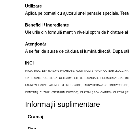
Utilizare
Aplică pe pomeți cu ajutorul unei pensule speciale. Test
Beneficii / Ingrediente
Uleiurile din formulă mențin nivelul optim de hidratare al
Atenționări
A se feri de surse de căldură și lumină directă. După uti
INCI
MICA, TALC, ETHYLHEXYL PALMITATE, ALUMINUM STARCH OCTENYLSUCCINA
1,2-HEXANEDIOL, SILICA, CETEARYL ETHYLHEXANOATE, POLYSORBATE 20, 
LAUROYL LYSINE, ALUMINUM HYDROXIDE, CAPRYLIC/CAPRIC TRIGLYCERIDE,
CONTAIN): CI 77891 (TITANIUM DIOXIDE), CI 77491 (IRON OXIDES), CI 77499 (IR
Informații suplimentare
Gramaj
Pao