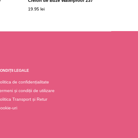
9
Creion de Buze Waterproof 237
19.95
lei
ONDIȚII LEGALE
olitica de confidențialitate
ermeni și condiții de utilizare
olitica Transport și Retur
ookie-uri