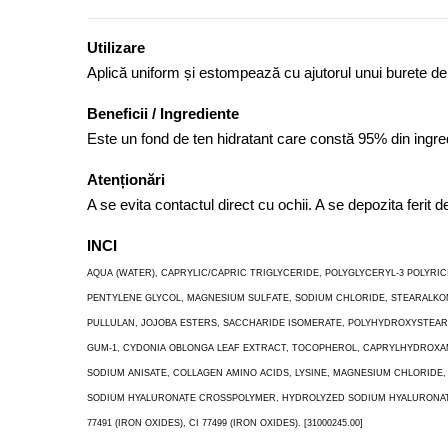
Utilizare
Aplică uniform și estompează cu ajutorul unui burete d
Beneficii / Ingrediente
Este un fond de ten hidratant care constă 95% din ingred
Atenționări
A se evita contactul direct cu ochii. A se depozita ferit
INCI
AQUA (WATER), CAPRYLIC/CAPRIC TRIGLYCERIDE, POLYGLYCERYL-3 POLYRI
PENTYLENE GLYCOL, MAGNESIUM SULFATE, SODIUM CHLORIDE, STEARALKON
PULLULAN, JOJOBA ESTERS, SACCHARIDE ISOMERATE, POLYHYDROXYSTEARIC
GUM-1, CYDONIA OBLONGA LEAF EXTRACT, TOCOPHEROL, CAPRYLHYDROXAMI
SODIUM ANISATE, COLLAGEN AMINO ACIDS, LYSINE, MAGNESIUM CHLORIDE
SODIUM HYALURONATE CROSSPOLYMER, HYDROLYZED SODIUM HYALURONATE, ETH
77491 (IRON OXIDES), CI 77499 (IRON OXIDES). [31000245.00]