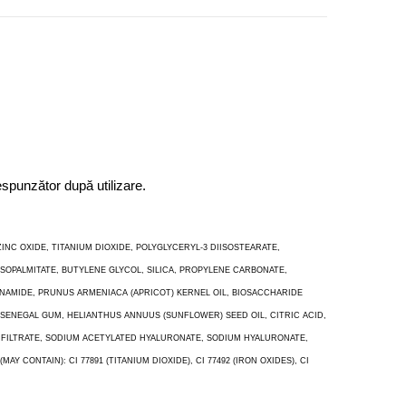
espunzător după utilizare.
NC OXIDE, TITANIUM DIOXIDE, POLYGLYCERYL-3 DIISOSTEARATE,
OPALMITATE, BUTYLENE GLYCOL, SILICA, PROPYLENE CARBONATE,
INAMIDE, PRUNUS ARMENIACA (APRICOT) KERNEL OIL, BIOSACCHARIDE
SENEGAL GUM, HELIANTHUS ANNUUS (SUNFLOWER) SEED OIL, CITRIC ACID,
 FILTRATE, SODIUM ACETYLATED HYALURONATE, SODIUM HYALURONATE,
ONTAIN): CI 77891 (TITANIUM DIOXIDE), CI 77492 (IRON OXIDES), CI