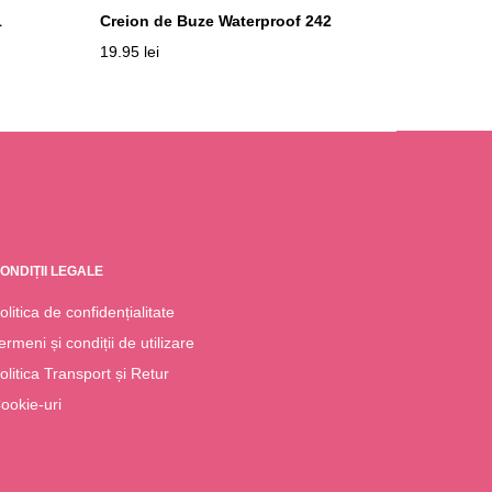
1
Creion de Buze Waterproof 242
19.95
lei
ONDIȚII LEGALE
olitica de confidențialitate
ermeni și condiții de utilizare
olitica Transport și Retur
ookie-uri