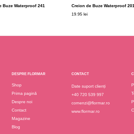
e Buze Waterproof 241
Creion de Buze Waterproof 20
19.95
lei
DESPRE FLORMAR
CONTACT
C
Shop
P
Date suport clienți
Prima pagină
T
+40 720 539 997
Despre noi
P
comenzi@flormar.ro
Contact
C
www.flormar.ro
Magazine
Blog