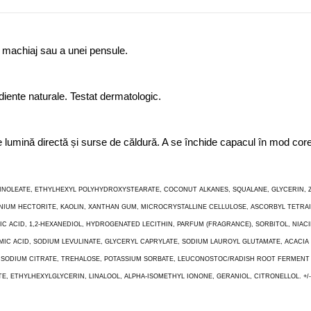
e machiaj sau a unei pensule.
iente naturale. Testat dermatologic.
 de lumină directă și surse de căldură. A se închide capacul în mod cor
CINOLEATE, ETHYLHEXYL POLYHYDROXYSTEARATE, COCONUT ALKANES, SQUALANE, GLYCERIN, ZI
IUM HECTORITE, KAOLIN, XANTHAN GUM, MICROCRYSTALLINE CELLULOSE, ASCORBYL TETRAIS
 ACID, 1,2-HEXANEDIOL, HYDROGENATED LECITHIN, PARFUM (FRAGRANCE), SORBITOL, NIAC
C ACID, SODIUM LEVULINATE, GLYCERYL CAPRYLATE, SODIUM LAUROYL GLUTAMATE, ACACIA 
, SODIUM CITRATE, TREHALOSE, POTASSIUM SORBATE, LEUCONOSTOC/RADISH ROOT FERMENT
YLHEXYLGLYCERIN, LINALOOL, ALPHA-ISOMETHYL IONONE, GERANIOL, CITRONELLOL. +/-(MAY C