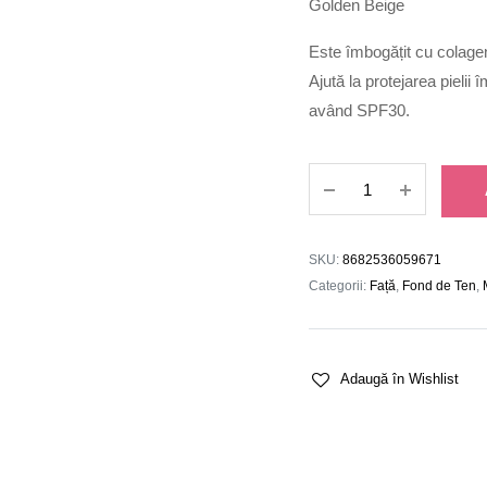
Golden Beige
Este îmbogățit cu colagen 
Ajută la protejarea pielii î
având SPF30.
Fond
de
Ten
Skin
SKU:
8682536059671
Lifting
Categorii:
Față
,
Fond de Ten
,
080
quantity
Adaugă în Wishlist