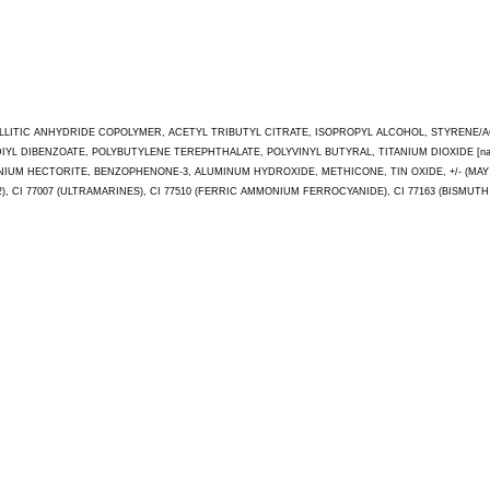
MELLITIC ANHYDRIDE COPOLYMER, ACETYL TRIBUTYL CITRATE, ISOPROPYL ALCOHOL, STYRENE
YL DIBENZOATE, POLYBUTYLENE TEREPHTHALATE, POLYVINYL BUTYRAL, TITANIUM DIOXIDE [na
ECTORITE, BENZOPHENONE-3, ALUMINUM HYDROXIDE, METHICONE, TIN OXIDE, +/- (MAY CONTAIN
LACK 2), CI 77007 (ULTRAMARINES), CI 77510 (FERRIC AMMONIUM FERROCYANIDE), CI 77163 (BISMU