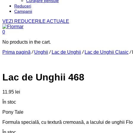
Curățare pensule
Reduceri
Campanii
VEZI REDUCERILE ACTUALE
0
No products in the cart.
Prima pagină
/
Unghii
/
Lac de Unghii
/
Lac de Unghii Clasic
/
Lac de Unghii 468
11.95
lei
În stoc
Pony Tale
Formula specială, cu textură cremoasă, a lacului de unghii Flor
În stoc