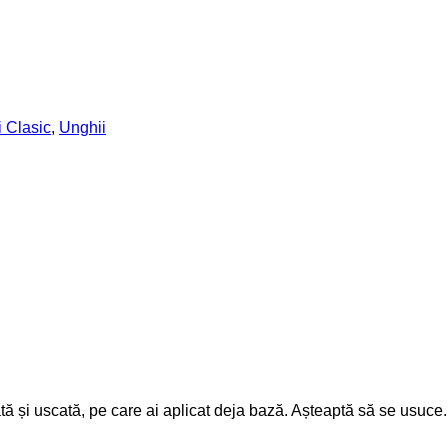
 Clasic
,
Unghii
rată și uscată, pe care ai aplicat deja bază. Așteaptă să se usuce