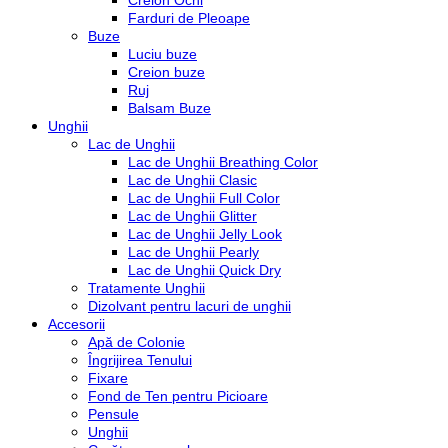
Creion Ochi
Farduri de Pleoape
Buze
Luciu buze
Creion buze
Ruj
Balsam Buze
Unghii
Lac de Unghii
Lac de Unghii Breathing Color
Lac de Unghii Clasic
Lac de Unghii Full Color
Lac de Unghii Glitter
Lac de Unghii Jelly Look
Lac de Unghii Pearly
Lac de Unghii Quick Dry
Tratamente Unghii
Dizolvant pentru lacuri de unghii
Accesorii
Apă de Colonie
Îngrijirea Tenului
Fixare
Fond de Ten pentru Picioare
Pensule
Unghii