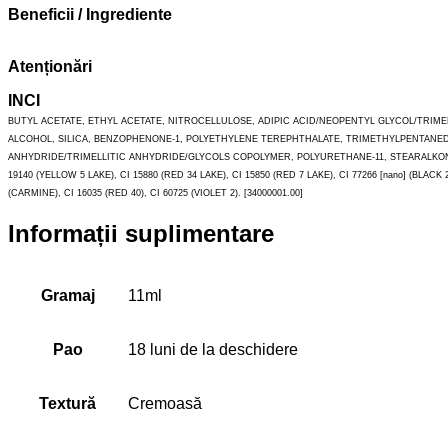
Beneficii / Ingrediente
Atenționări
INCI
BUTYL ACETATE, ETHYL ACETATE, NITROCELLULOSE, ADIPIC ACID/NEOPENTYL GLYCOL/TRI
ALCOHOL, SILICA, BENZOPHENONE-1, POLYETHYLENE TEREPHTHALATE, TRIMETHYLPENTANEDI
ANHYDRIDE/TRIMELLITIC ANHYDRIDE/GLYCOLS COPOLYMER, POLYURETHANE-11, STEARALKONIUM H
19140 (YELLOW 5 LAKE), CI 15880 (RED 34 LAKE), CI 15850 (RED 7 LAKE), CI 77266 [nano] (B
(CARMINE), CI 16035 (RED 40), CI 60725 (VIOLET 2). [34000001.00]
Informații suplimentare
Gramaj
11ml
Pao
18 luni de la deschidere
Textură
Cremoasă