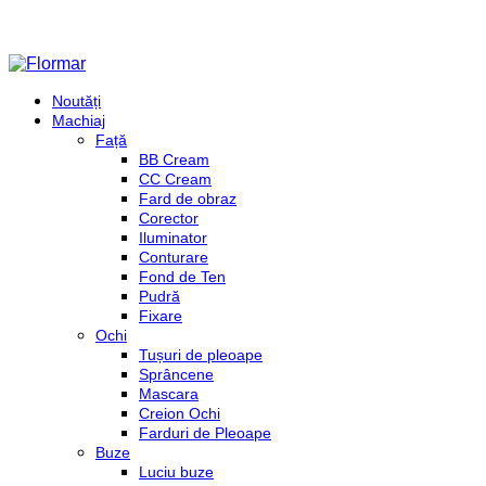
Noutăți
Machiaj
Față
BB Cream
CC Cream
Fard de obraz
Corector
Iluminator
Conturare
Fond de Ten
Pudră
Fixare
Ochi
Tușuri de pleoape
Sprâncene
Mascara
Creion Ochi
Farduri de Pleoape
Buze
Luciu buze