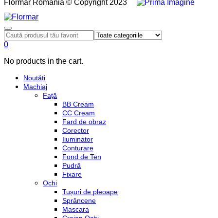
Flormar România © Copyright 2023
0
No products in the cart.
Noutăți
Machiaj
Față
BB Cream
CC Cream
Fard de obraz
Corector
Iluminator
Conturare
Fond de Ten
Pudră
Fixare
Ochi
Tușuri de pleoape
Sprâncene
Mascara