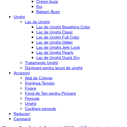
Creion buze
Ruj
Balsam Buze
Unghii
Lac de Unghii
Lac de Unghii Breathing Color
Lac de Unghii Clasic
Lac de Unghii Full Color
Lac de Unghii Glitter
Lac de Unghii Jelly Look
Lac de Unghii Pearly
Lac de Unghii Quick Dry
Tratamente Unghii
Dizolvant pentru lacuri de unghii
Accesorii
Apă de Colonie
Îngrijirea Tenului
Fixare
Fond de Ten pentru Picioare
Pensule
Unghii
Curățare pensule
Reduceri
Campanii