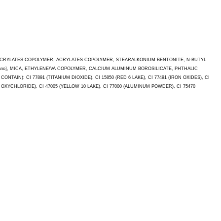
/ACRYLATES COPOLYMER, ACRYLATES COPOLYMER, STEARALKONIUM BENTONITE, N-BUTYL
no], MICA, ETHYLENE/VA COPOLYMER, CALCIUM ALUMINUM BOROSILICATE, PHTHALIC
): CI 77891 (TITANIUM DIOXIDE), CI 15850 (RED 6 LAKE), CI 77491 (IRON OXIDES), CI
TH OXYCHLORIDE), CI 47005 (YELLOW 10 LAKE), CI 77000 (ALUMINUM POWDER), CI 75470