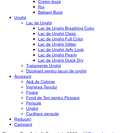
Creion buze
Ruj
Balsam Buze
Unghii
Lac de Unghii
Lac de Unghii Breathing Color
Lac de Unghii Clasic
Lac de Unghii Full Color
Lac de Unghii Glitter
Lac de Unghii Jelly Look
Lac de Unghii Pearly
Lac de Unghii Quick Dry
Tratamente Unghii
Dizolvant pentru lacuri de unghii
Accesorii
Apă de Colonie
Îngrijirea Tenului
Fixare
Fond de Ten pentru Picioare
Pensule
Unghii
Curățare pensule
Reduceri
Campanii