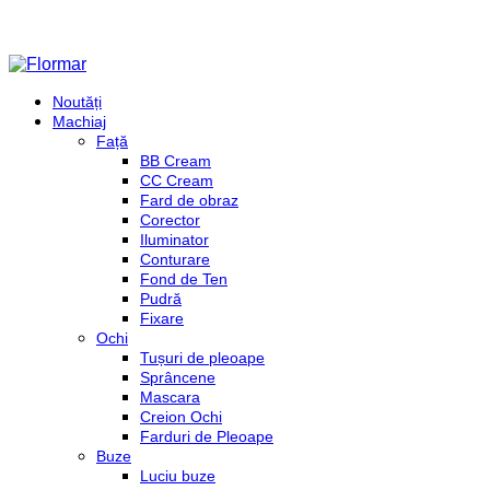
Noutăți
Machiaj
Față
BB Cream
CC Cream
Fard de obraz
Corector
Iluminator
Conturare
Fond de Ten
Pudră
Fixare
Ochi
Tușuri de pleoape
Sprâncene
Mascara
Creion Ochi
Farduri de Pleoape
Buze
Luciu buze