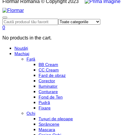
Flormar România © Copyright 2023
0
No products in the cart.
Noutăți
Machiaj
Față
BB Cream
CC Cream
Fard de obraz
Corector
Iluminator
Conturare
Fond de Ten
Pudră
Fixare
Ochi
Tușuri de pleoape
Sprâncene
Mascara