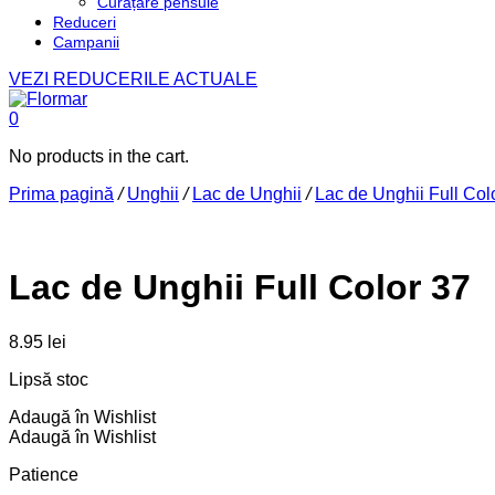
Curățare pensule
Reduceri
Campanii
VEZI REDUCERILE ACTUALE
0
No products in the cart.
Prima pagină
/
Unghii
/
Lac de Unghii
/
Lac de Unghii Full Col
Lac de Unghii Full Color 37
8.95
lei
Lipsă stoc
Adaugă în Wishlist
Adaugă în Wishlist
Patience