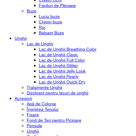
Creion Ochi
Farduri de Pleoape
Buze
Luciu buze
Creion buze
Ruj
Balsam Buze
Unghii
Lac de Unghii
Lac de Unghii Breathing Color
Lac de Unghii Clasic
Lac de Unghii Full Color
Lac de Unghii Glitter
Lac de Unghii Jelly Look
Lac de Unghii Pearly
Lac de Unghii Quick Dry
Tratamente Unghii
Dizolvant pentru lacuri de unghii
Accesorii
Apă de Colonie
Îngrijirea Tenului
Fixare
Fond de Ten pentru Picioare
Pensule
Unghii