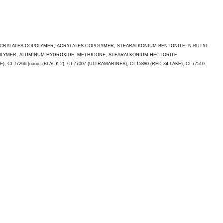
/ACRYLATES COPOLYMER, ACRYLATES COPOLYMER, STEARALKONIUM BENTONITE, N-BUTYL
OPOLYMER, ALUMINUM HYDROXIDE, METHICONE, STEARALKONIUM HECTORITE,
, CI 77266 [nano] (BLACK 2), CI 77007 (ULTRAMARINES), CI 15880 (RED 34 LAKE), CI 77510