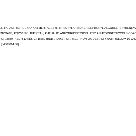
MELLITIC ANHYDRIDE COPOLYMER, ACETYL TRIBUTYL CITRATE, ISOPROPYL ALCOHOL, STYRENE
DIBENZOATE, POLYVINYL BUTYRAL, PHTHALIC ANHYDRIDE/TRIMELLITIC ANHYDRIDE/GLYCOLS C
 15850 (RED 6 LAKE), CI 15850 (RED 7 LAKE), CI 77491 (IRON OXIDES), CI 47005 (YELLOW 10 LAKE)
[34000014.00]