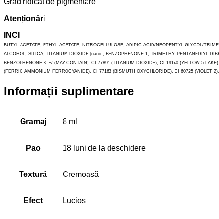
Grad ridicat de pigmentare
Atenționări
INCI
BUTYL ACETATE, ETHYL ACETATE, NITROCELLULOSE, ADIPIC ACID/NEOPENTYL GLYCOL/TRI
ALCOHOL, SILICA, TITANIUM DIOXIDE [nano], BENZOPHENONE-1, TRIMETHYLPENTANEDIYL 
BENZOPHENONE-3. +/-(MAY CONTAIN): CI 77891 (TITANIUM DIOXIDE), CI 19140 (YELLOW 5 LAKE), CI
(FERRIC AMMONIUM FERROCYANIDE), CI 77163 (BISMUTH OXYCHLORIDE), CI 60725 (VIOLET 2). 
Informații suplimentare
Gramaj
8 ml
Pao
18 luni de la deschidere
Textură
Cremoasă
Efect
Lucios