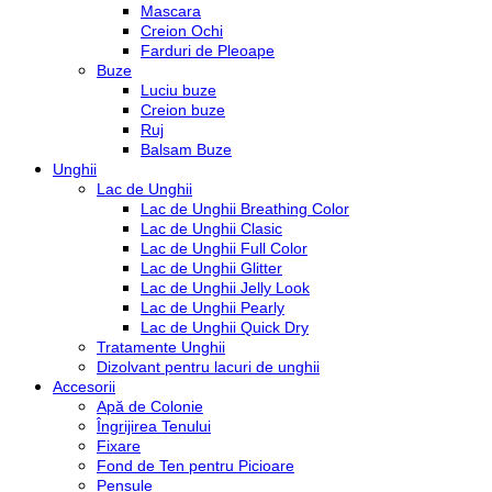
Mascara
Creion Ochi
Farduri de Pleoape
Buze
Luciu buze
Creion buze
Ruj
Balsam Buze
Unghii
Lac de Unghii
Lac de Unghii Breathing Color
Lac de Unghii Clasic
Lac de Unghii Full Color
Lac de Unghii Glitter
Lac de Unghii Jelly Look
Lac de Unghii Pearly
Lac de Unghii Quick Dry
Tratamente Unghii
Dizolvant pentru lacuri de unghii
Accesorii
Apă de Colonie
Îngrijirea Tenului
Fixare
Fond de Ten pentru Picioare
Pensule