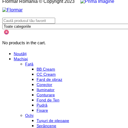
Flormar România © Copyright 2023
0
No products in the cart.
Noutăți
Machiaj
Față
BB Cream
CC Cream
Fard de obraz
Corector
Iluminator
Conturare
Fond de Ten
Pudră
Fixare
Ochi
Tușuri de pleoape
Sprâncene