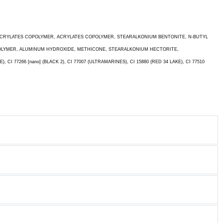
/ACRYLATES COPOLYMER, ACRYLATES COPOLYMER, STEARALKONIUM BENTONITE, N-BUTYL
OPOLYMER, ALUMINUM HYDROXIDE, METHICONE, STEARALKONIUM HECTORITE,
, CI 77266 [nano] (BLACK 2), CI 77007 (ULTRAMARINES), CI 15880 (RED 34 LAKE), CI 77510