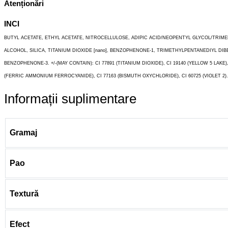
Atenționări
INCI
BUTYL ACETATE, ETHYL ACETATE, NITROCELLULOSE, ADIPIC ACID/NEOPENTYL GLYCOL/TRI
ALCOHOL, SILICA, TITANIUM DIOXIDE [nano], BENZOPHENONE-1, TRIMETHYLPENTANEDIYL 
BENZOPHENONE-3. +/-(MAY CONTAIN): CI 77891 (TITANIUM DIOXIDE), CI 19140 (YELLOW 5 LAKE), CI
(FERRIC AMMONIUM FERROCYANIDE), CI 77163 (BISMUTH OXYCHLORIDE), CI 60725 (VIOLET 2). 
Informații suplimentare
Gramaj
Pao
Textură
Efect