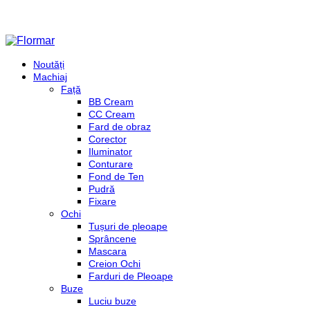
Noutăți
Machiaj
Față
BB Cream
CC Cream
Fard de obraz
Corector
Iluminator
Conturare
Fond de Ten
Pudră
Fixare
Ochi
Tușuri de pleoape
Sprâncene
Mascara
Creion Ochi
Farduri de Pleoape
Buze
Luciu buze