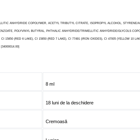
MELLITIC ANHYDRIDE COPOLYMER, ACETYL TRIBUTYL CITRATE, ISOPROPYL ALCOHOL, STYRENE
DIBENZOATE, POLYVINYL BUTYRAL, PHTHALIC ANHYDRIDE/TRIMELLITIC ANHYDRIDE/GLYCOLS C
 15850 (RED 6 LAKE), CI 15850 (RED 7 LAKE), CI 77491 (IRON OXIDES), CI 47005 (YELLOW 10 LAKE)
[34000014.00]
8 ml
18 luni de la deschidere
Cremoasă