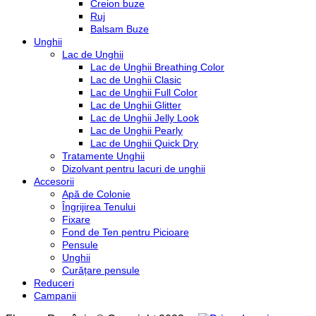
Creion buze
Ruj
Balsam Buze
Unghii
Lac de Unghii
Lac de Unghii Breathing Color
Lac de Unghii Clasic
Lac de Unghii Full Color
Lac de Unghii Glitter
Lac de Unghii Jelly Look
Lac de Unghii Pearly
Lac de Unghii Quick Dry
Tratamente Unghii
Dizolvant pentru lacuri de unghii
Accesorii
Apă de Colonie
Îngrijirea Tenului
Fixare
Fond de Ten pentru Picioare
Pensule
Unghii
Curățare pensule
Reduceri
Campanii