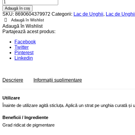
Lac
de
Adaugă în coș
Unghii
SKU:
8690604379972
Categorii:
Lac de Unghii
,
Lac de Unghii
Full
Adaugă în Wishlist
Color
Adaugă în Wishlist
44
Partajează acest produs:
quantity
Facebook
Twitter
Pinterest
Linkedin
Descriere
Informații suplimentare
Utilizare
Înainte de utilizare agită sticluța. Aplică un strat pe unghia curată ș
Beneficii / Ingrediente
Grad ridicat de pigmentare