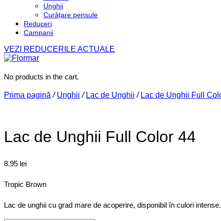
Unghii
Curățare pensule
Reduceri
Campanii
VEZI REDUCERILE ACTUALE
No products in the cart.
Prima pagină
/
Unghii
/
Lac de Unghii
/
Lac de Unghii Full Col
Lac de Unghii Full Color 44
8.95
lei
Tropic Brown
Lac de unghii cu grad mare de acoperire, disponibil în culori intense.