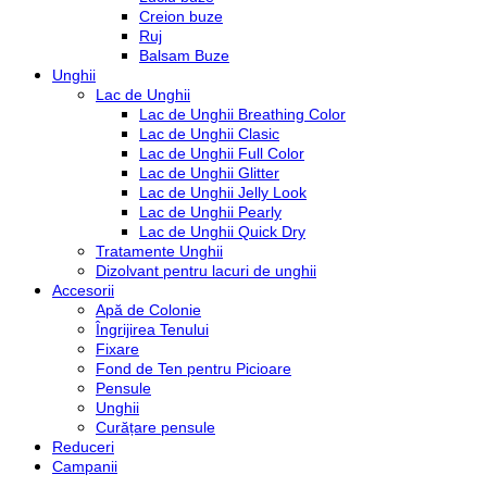
Creion buze
Ruj
Balsam Buze
Unghii
Lac de Unghii
Lac de Unghii Breathing Color
Lac de Unghii Clasic
Lac de Unghii Full Color
Lac de Unghii Glitter
Lac de Unghii Jelly Look
Lac de Unghii Pearly
Lac de Unghii Quick Dry
Tratamente Unghii
Dizolvant pentru lacuri de unghii
Accesorii
Apă de Colonie
Îngrijirea Tenului
Fixare
Fond de Ten pentru Picioare
Pensule
Unghii
Curățare pensule
Reduceri
Campanii