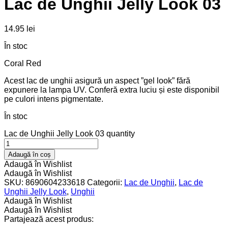
Lac de Unghii Jelly Look 03
14.95
lei
În stoc
Coral Red
Acest lac de unghii asigură un aspect ”gel look” fără
expunere la lampa UV. Conferă extra luciu și este disponibil
pe culori intens pigmentate.
În stoc
Lac de Unghii Jelly Look 03 quantity
Adaugă în coș
Adaugă în Wishlist
Adaugă în Wishlist
SKU:
8690604233618
Categorii:
Lac de Unghii
,
Lac de
Unghii Jelly Look
,
Unghii
Adaugă în Wishlist
Adaugă în Wishlist
Partajează acest produs: