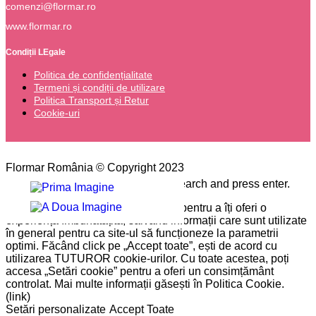
comenzi@flormar.ro
www.flormar.ro
Condiții LEgale
Politica de confidențialitate
Termeni și condiții de utilizare
Politica Transport și Retur
Cookie-uri
Flormar România © Copyright 2023
Please type the word you want to search and press enter.
Pe site-ul nostru folosim cookie-uri pentru a îți oferi o
experiență îmbunătățită, salvând informații care sunt utilizate
în general pentru ca site-ul să funcționeze la parametrii
optimi. Făcând click pe „Accept toate”, ești de acord cu
utilizarea TUTUROR cookie-urilor. Cu toate acestea, poți
accesa „Setări cookie” pentru a oferi un consimțământ
controlat. Mai multe informații găsești în Politica Cookie.
(link)
Setări personalizate
Accept Toate