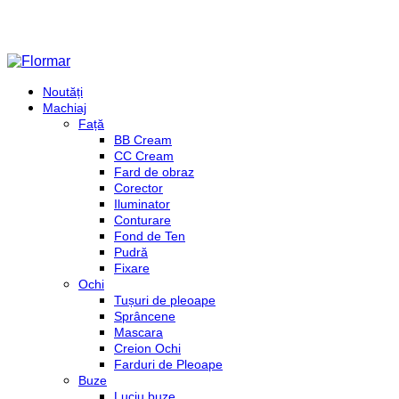
Noutăți
Machiaj
Față
BB Cream
CC Cream
Fard de obraz
Corector
Iluminator
Conturare
Fond de Ten
Pudră
Fixare
Ochi
Tușuri de pleoape
Sprâncene
Mascara
Creion Ochi
Farduri de Pleoape
Buze
Luciu buze