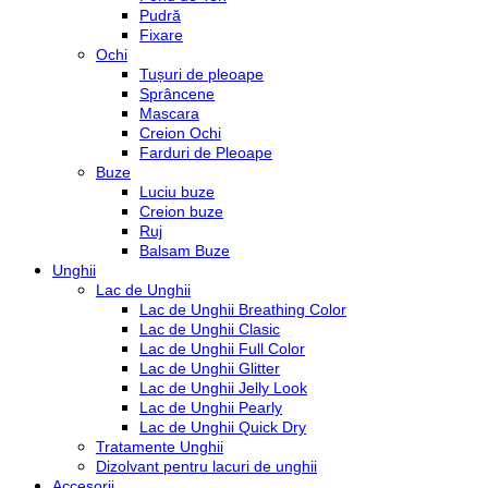
Pudră
Fixare
Ochi
Tușuri de pleoape
Sprâncene
Mascara
Creion Ochi
Farduri de Pleoape
Buze
Luciu buze
Creion buze
Ruj
Balsam Buze
Unghii
Lac de Unghii
Lac de Unghii Breathing Color
Lac de Unghii Clasic
Lac de Unghii Full Color
Lac de Unghii Glitter
Lac de Unghii Jelly Look
Lac de Unghii Pearly
Lac de Unghii Quick Dry
Tratamente Unghii
Dizolvant pentru lacuri de unghii
Accesorii