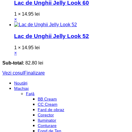
Lac de Unghii Jelly Look 60
1 ×
14.95
lei
×
Lac de Unghii Jelly Look 52
1 ×
14.95
lei
×
Sub-total:
82.80
lei
Vezi coșul
Finalizare
Noutăți
Machiaj
Față
BB Cream
CC Cream
Fard de obraz
Corector
Iluminator
Conturare
Fond de Ten