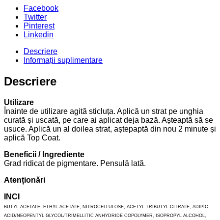
Facebook
Twitter
Pinterest
Linkedin
Descriere
Informații suplimentare
Descriere
Utilizare
Înainte de utilizare agită sticluța. Aplică un strat pe unghia
curată și uscată, pe care ai aplicat deja bază. Așteaptă să se
usuce. Aplică un al doilea strat, aștepaptă din nou 2 minute și
aplică Top Coat.
Beneficii / Ingrediente
Grad ridicat de pigmentare. Pensulă lată.
Atenționări
INCI
BUTYL ACETATE, ETHYL ACETATE, NITROCELLULOSE, ACETYL TRIBUTYL CITRATE, ADIPIC
ACID/NEOPENTYL GLYCOL/TRIMELLITIC ANHYDRIDE COPOLYMER, ISOPROPYL ALCOHOL,