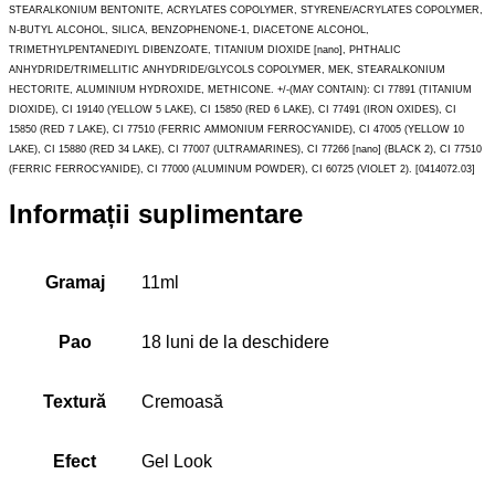
STEARALKONIUM BENTONITE, ACRYLATES COPOLYMER, STYRENE/ACRYLATES COPOLYMER,
N-BUTYL ALCOHOL, SILICA, BENZOPHENONE-1, DIACETONE ALCOHOL,
TRIMETHYLPENTANEDIYL DIBENZOATE, TITANIUM DIOXIDE [nano], PHTHALIC
ANHYDRIDE/TRIMELLITIC ANHYDRIDE/GLYCOLS COPOLYMER, MEK, STEARALKONIUM
HECTORITE, ALUMINIUM HYDROXIDE, METHICONE. +/-(MAY CONTAIN): CI 77891 (TITANIUM
DIOXIDE), CI 19140 (YELLOW 5 LAKE), CI 15850 (RED 6 LAKE), CI 77491 (IRON OXIDES), CI
15850 (RED 7 LAKE), CI 77510 (FERRIC AMMONIUM FERROCYANIDE), CI 47005 (YELLOW 10
LAKE), CI 15880 (RED 34 LAKE), CI 77007 (ULTRAMARINES), CI 77266 [nano] (BLACK 2), CI 77510
(FERRIC FERROCYANIDE), CI 77000 (ALUMINUM POWDER), CI 60725 (VIOLET 2). [0414072.03]
Informații suplimentare
Gramaj
11ml
Pao
18 luni de la deschidere
Textură
Cremoasă
Efect
Gel Look