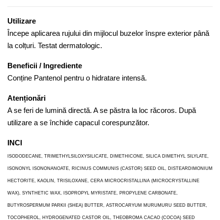
Utilizare
Începe aplicarea rujului din mijlocul buzelor înspre exterior până
la colțuri. Testat dermatologic.
Beneficii / Ingrediente
Conține Pantenol pentru o hidratare intensă.
Atenționări
A se feri de lumină directă. A se păstra la loc răcoros. După
utilizare a se închide capacul corespunzător.
INCI
ISODODECANE, TRIMETHYLSILOXYSILICATE, DIMETHICONE, SILICA DIMETHYL SILYLATE,
ISONONYL ISONONANOATE, RICINUS COMMUNIS (CASTOR) SEED OIL, DISTEARDIMONIUM
HECTORITE, KAOLIN, TRISILOXANE, CERA MICROCRISTALLINA (MICROCRYSTALLINE
WAX), SYNTHETIC WAX, ISOPROPYL MYRISTATE, PROPYLENE CARBONATE,
BUTYROSPERMUM PARKII (SHEA) BUTTER, ASTROCARYUM MURUMURU SEED BUTTER,
TOCOPHEROL, HYDROGENATED CASTOR OIL, THEOBROMA CACAO (COCOA) SEED