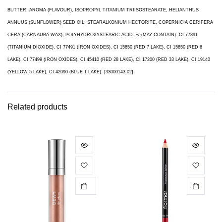
BUTTER, AROMA (FLAVOUR), ISOPROPYL TITANIUM TRIISOSTEARATE, HELIANTHUS
ANNUUS (SUNFLOWER) SEED OIL, STEARALKONIUM HECTORITE, COPERNICIA CERIFERA
CERA (CARNAUBA WAX), POLYHYDROXYSTEARIC ACID. +/-(MAY CONTAIN): CI 77891
(TITANIUM DIOXIDE), CI 77491 (IRON OXIDES), CI 15850 (RED 7 LAKE), CI 15850 (RED 6
LAKE), CI 77499 (IRON OXIDES), CI 45410 (RED 28 LAKE), CI 17200 (RED 33 LAKE), CI 19140
(YELLOW 5 LAKE), CI 42090 (BLUE 1 LAKE). [33000143.02]
Related products
CITEȘTE MAI MULT