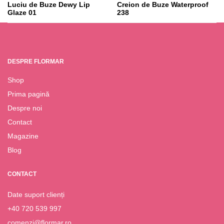
Luciu de Buze Dewy Lip
Creion de Buze Waterproof
Glaze 01
238
37.95
lei
19.95
lei
DESPRE FLORMAR
Shop
Prima pagină
Despre noi
Contact
Magazine
Blog
CONTACT
Date suport clienți
+40 720 539 997
comenzi@flormar.ro