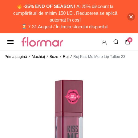
-25% END OF SEASON!
Ai 25% discount la
cumpărături de minim 150 LEI. Reducerea se aplică
automat în coș!
7-31 August / În limita stocului disponibil.
0
Prima pagină
/
Machiaj
/
Buze
/
Ruj
/
Ruj Kiss Me More Lip Tattoo 23