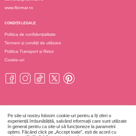
www.flormar.ro
CONDIȚII LEGALE
Politica de confidențialitate
Termeni și condiții de utilizare
Politica Transport și Retur
Cookie-uri
Pe site-ul nostru folosim cookie-uri pentru a îți oferi o
Flormar România © Copyright 2023
experiență îmbunătățită, salvând informații care sunt utilizate
în general pentru ca site-ul să funcționeze la parametrii
optimi. Făcând click pe „Accept toate”, ești de acord cu