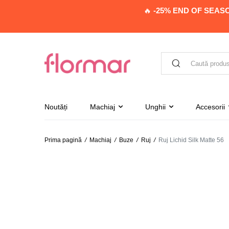
🔥
-25% END OF SEAS
Noutăți
Machiaj
Unghii
Accesorii
Prima pagină
/
Machiaj
/
Buze
/
Ruj
/
Ruj Lichid Silk Matte 56