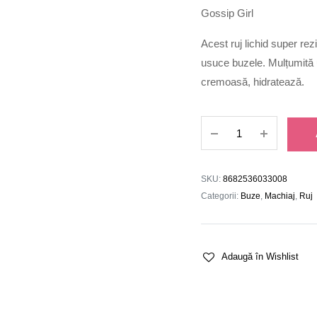
Gossip Girl
Acest ruj lichid super rez
usuce buzele. Mulțumită u
cremoasă, hidratează.
Ruj
Lichid
Silk
Matte
SKU:
8682536033008
56
Categorii:
Buze
,
Machiaj
,
Ruj
quantity
Adaugă în Wishlist