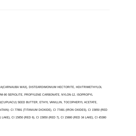
RA(CARNAUBA WAX), DISTEARDIMONIUM HECTORITE, HDI/TRIMETHYLOL
M-90 SEPIOLITE, PROPYLENE CARBONATE, NYLON-12, ISOPROPYL
(CUPUACU) SEED BUTTER, ETHYL VANILLIN, TOCOPHERYL ACETATE,
 CI 77891 (TITANIUM DIOXIDE), CI 77491 (IRON OXIDES), CI 15850 (RED
LAKE), CI 15850 (RED 6), CI 15850 (RED 7), CI 15880 (RED 34 LAKE), CI 45380