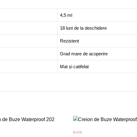
4,5 ml
18 luni de la deschidere
Rezistent
Grad mare de acoperire
Mat și catifelat
BUZE