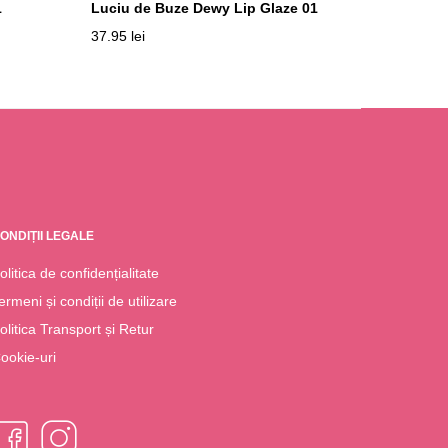
1
Luciu de Buze Dewy Lip Glaze 01
37.95
lei
ONDIȚII LEGALE
olitica de confidențialitate
ermeni și condiții de utilizare
olitica Transport și Retur
ookie-uri