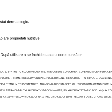
estat dermatologic.
are proprietăți nutritive.
s. După utilizare a se închide capacul corespunzător.
ALATE, SYNTHETIC FLUORPHLOGOPITE, VP/EICOSENE COPOLYMER, COPERNICIA CERIFERA CE
YMER, TRIMETHYLSILOXYSILICATE, POLYETHYLENE, SILICA DIMETHYL SILYLATE, QUATERNIU
PYL TITANIUM TRIISOSTEARATE, ADANSONIA DIGITATA SEED OIL, THEOBROMA GRANDIFLORUM
L TETRA-DI-T-BUTYL HYDROXYHYDROCINNAMATE, POLYHYDROXYSTEARIC ACID. +/-(MAY CONTAIN):
), CI 19140 (YELLOW 5 LAKE), CI 45410 (RED 28 LAKE), CI 15985 (YELLOW 6 LAKE), CI 42090 (BLUE 1 