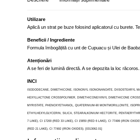
Utilizare
Aplică un strat pe buze folosind aplicatorul cu burete. T
Beneficii / Ingrediente
Formula îmbogățită cu unt de Cupuacu și Ulei de Baobab 
Atenționări
A se feri de lumină directă. A se depozita la loc răcoro
INCI
ISODODECANE, DIMETHICONE, ISONONYL ISONONANOATE, DIISOSTEARYL M
HEXYLLACTONE CROSSPOLYMER, DIMETHICONE/VINYL DIMETHICONE CROSSPOL
MYRISTATE, PHENOXYETHANOL, QUATERNIUM-90 MONTMORILLONITE, ISOPRO
ETHYLHEXYLGLYCERIN, SILICA, STEARALKONIUM HECTORITE, PENTAERYTHRITY
7 LAKE), CI 17200 (RED 33 LAKE), CI 15850 (RED 6 LAKE), CI 77499 (IRON OXIDES
(RED 21 LAKE), CI 77492 (IRON OXIDES). [0313062.01]