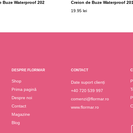
e Buze Waterproof 202
Creion de Buze Waterproof 20
19.95
lei
DESPRE FLORMAR
CONTACT
C
Shop
P
Date suport clienți
Prima pagină
T
+40 720 539 997
Despre noi
P
comenzi@flormar.ro
Contact
C
www.flormar.ro
Magazine
Blog