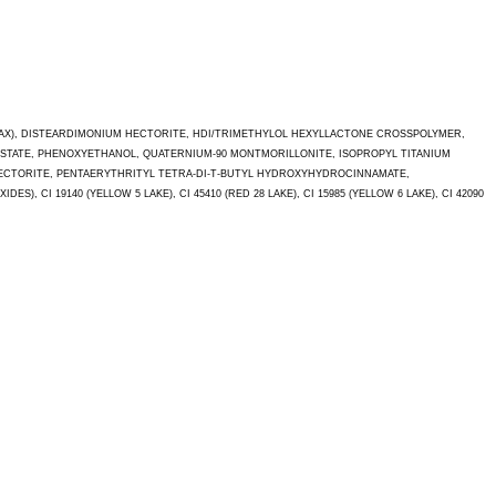
AX), DISTEARDIMONIUM HECTORITE, HDI/TRIMETHYLOL HEXYLLACTONE CROSSPOLYMER,
RISTATE, PHENOXYETHANOL, QUATERNIUM-90 MONTMORILLONITE, ISOPROPYL TITANIUM
 HECTORITE, PENTAERYTHRITYL TETRA-DI-T-BUTYL HYDROXYHYDROCINNAMATE,
IDES), CI 19140 (YELLOW 5 LAKE), CI 45410 (RED 28 LAKE), CI 15985 (YELLOW 6 LAKE), CI 42090