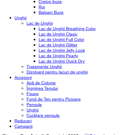
Creion buze
Ruj
Balsam Buze
Unghii
Lac de Unghii
Lac de Unghii Breathing Color
Lac de Unghii Clasic
Lac de Unghii Full Color
Lac de Unghii Glitter
Lac de Unghii Jelly Look
Lac de Unghii Pearly
Lac de Unghii Quick Dry
Tratamente Unghii
Dizolvant pentru lacuri de unghii
Accesorii
Apă de Colonie
Îngrijirea Tenului
Fixare
Fond de Ten pentru Picioare
Pensule
Unghii
Curățare pensule
Reduceri
Campanii