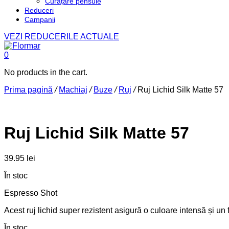
Curățare pensule
Reduceri
Campanii
VEZI REDUCERILE ACTUALE
0
No products in the cart.
Prima pagină
/
Machiaj
/
Buze
/
Ruj
/
Ruj Lichid Silk Matte 57
Ruj Lichid Silk Matte 57
39.95
lei
În stoc
Espresso Shot
Acest ruj lichid super rezistent asigură o culoare intensă și un
În stoc