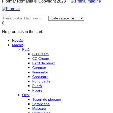
Flormar România © Copyright 2023
0
No products in the cart.
Noutăți
Machiaj
Față
BB Cream
CC Cream
Fard de obraz
Corector
Iluminator
Conturare
Fond de Ten
Pudră
Fixare
Ochi
Tușuri de pleoape
Sprâncene
Mascara