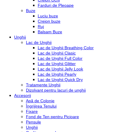
Creion Ochi
Farduri de Pleoape
Buze
Luciu buze
Creion buze
Ruj
Balsam Buze
Unghii
Lac de Unghii
Lac de Unghii Breathing Color
Lac de Unghii Clasic
Lac de Unghii Full Color
Lac de Unghii Glitter
Lac de Unghii Jelly Look
Lac de Unghii Pearly
Lac de Unghii Quick Dry
Tratamente Unghii
Dizolvant pentru lacuri de unghii
Accesorii
Apă de Colonie
Îngrijirea Tenului
Fixare
Fond de Ten pentru Picioare
Pensule
Unghii