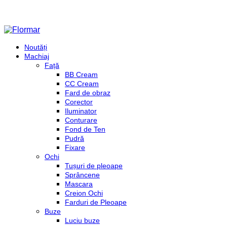
Noutăți
Machiaj
Față
BB Cream
CC Cream
Fard de obraz
Corector
Iluminator
Conturare
Fond de Ten
Pudră
Fixare
Ochi
Tușuri de pleoape
Sprâncene
Mascara
Creion Ochi
Farduri de Pleoape
Buze
Luciu buze