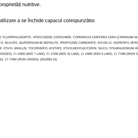
prietăți nutritive.
 utilizare a se închide capacul corespunzător.
IC FLUORPHLOGOPITE, VP/EICOSENE COPOLYMER, COPERNICIA CERIFERA CERA (CARNAUBA W
YL SILYLATE, QUATERNIUM-90 SEPIOLITE, PROPYLENE CARBONATE, NYLON-12, ISOPROPYL MY
R, ETHYL VANILLIN, TOCOPHERYL ACETATE, ETHYLHEXYLGLYCERIN, SILICA, STEARALKONIUM
DES), CI 15850 (RED 7 LAKE), CI 17200 (RED 33 LAKE), CI 15850 (RED 6 LAKE), CI 77499 (IRON OX
E), CI 77492 (IRON OXIDES). [0313062.01]