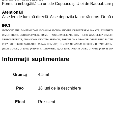
Formula îmbogățită cu unt de Cupuacu și Ulei de Baobab are pro
Atenționări
A se feri de lumină directă. A se depozita la loc răcoros. După
INCI
ISODODECANE, DIMETHICONE, ISONONYL ISONONANOATE, DIISOSTEARYL MALATE, SYNTHET
DIMETHICONE CROSSPOLYMER, TRIMETHYLSILOXYSILICATE, SYNTHETIC WAX, SILICA DIMETH
TRIISOSTEARATE, ADANSONIA DIGITATA SEED OIL, THEOBROMA GRANDIFLORUM SEED BUTTE
POLYHYDROXYSTEARIC ACID. +/-(MAY CONTAIN): CI 77891 (TITANIUM DIOXIDE), CI 77491 (IRON OXI
(BLUE 1 LAKE), CI 15850 (RED 6), CI 15850 (RED 7), CI 15880 (RED 34 LAKE), CI 45380 (RED 21 LAK
Informații suplimentare
Gramaj
4,5 ml
Pao
18 luni de la deschidere
Efect
Rezistent