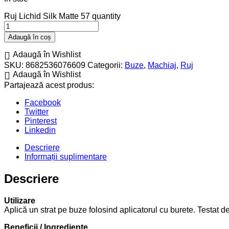
Ruj Lichid Silk Matte 57 quantity
Adaugă în coș
Adaugă în Wishlist
SKU:
8682536076609
Categorii:
Buze
,
Machiaj
,
Ruj
Adaugă în Wishlist
Partajează acest produs:
Facebook
Twitter
Pinterest
Linkedin
Descriere
Informații suplimentare
Descriere
Utilizare
Aplică un strat pe buze folosind aplicatorul cu burete. Testat d
Beneficii / Ingrediente