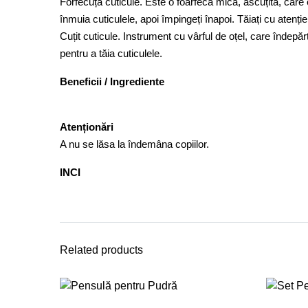
Forfecuță cuticule. Este o foarfecă mică, ascuțită, care e
înmuia cuticulele, apoi împingeți înapoi. Tăiați cu atenție
Cuțit cuticule. Instrument cu vârful de oțel, care îndepăr
pentru a tăia cuticulele.
Beneficii / Ingrediente
Atenționări
A nu se lăsa la îndemâna copiilor.
INCI
Related products