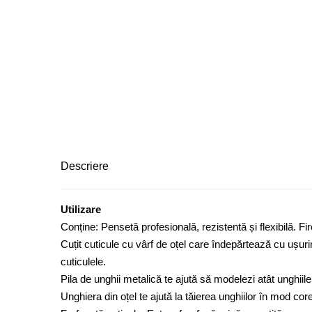
Descriere
Utilizare
Conține: Pensetă profesională, rezistentă și flexibilă. Fir
Cuțit cuticule cu vârf de oțel care îndepărtează cu ușurin
cuticulele.
Pila de unghii metalică te ajută să modelezi atât unghiile a
Unghiera din oțel te ajută la tăierea unghiilor în mod co