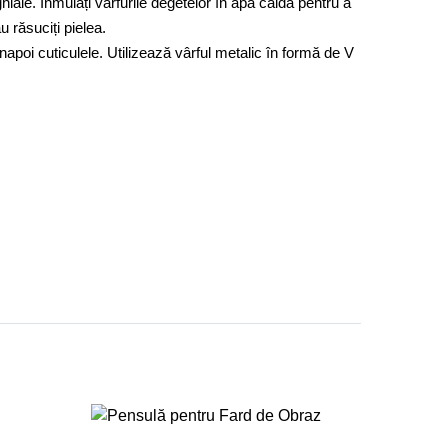
ghiale. Înmuiați vârfurile degetelor în apă caldă pentru a
u răsuciți pielea.
înapoi cuticulele. Utilizează vârful metalic în formă de V