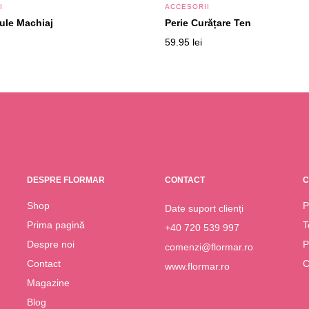
I
ACCESORII
ule Machiaj
Perie Curățare Ten
59.95
lei
DESPRE FLORMAR
CONTACT
C
Shop
P
Date suport clienți
Prima pagină
T
+40 720 539 997
Despre noi
P
comenzi@flormar.ro
Contact
C
www.flormar.ro
Magazine
Blog