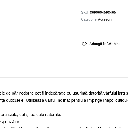
SKU:
8690604598465
Categorie:
Accesorii
Adaugă în Wishlist
ele de păr nedorite pot fi îndepărtate cu ușurință datorită vârfului larg
ță cuticulele. Utilizează vârful înclinat pentru a împinge înapoi cuticul
rtificiale, cât și pe cele naturale.
respunzător.