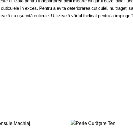
ste utilizată pentru îndepărtarea pielii moarte din jurul bazei plăcii un
 cuticulele în exces. Pentru a evita deteriorarea cuticulei, nu trageți sa
tează cu ușurință cuticule. Utilizează vârful înclinat pentru a împinge 