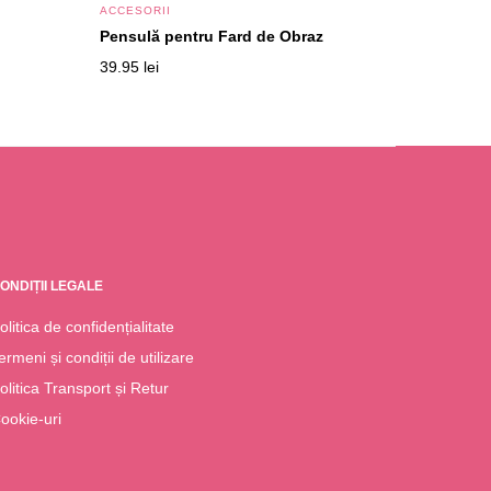
ACCESORII
Pensulă pentru Fard de Obraz
39.95
lei
ONDIȚII LEGALE
olitica de confidențialitate
ermeni și condiții de utilizare
olitica Transport și Retur
ookie-uri