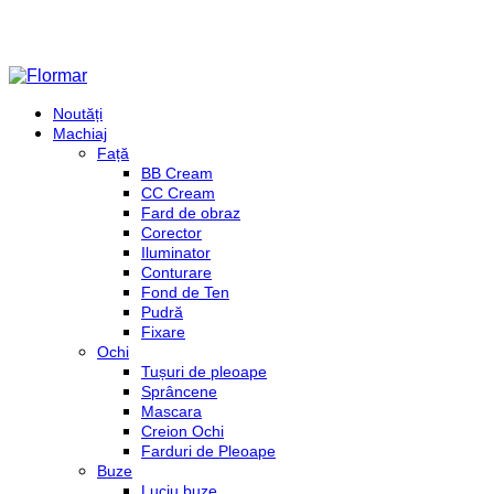
Noutăți
Machiaj
Față
BB Cream
CC Cream
Fard de obraz
Corector
Iluminator
Conturare
Fond de Ten
Pudră
Fixare
Ochi
Tușuri de pleoape
Sprâncene
Mascara
Creion Ochi
Farduri de Pleoape
Buze
Luciu buze