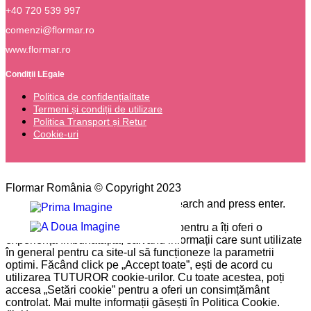
+40 720 539 997
comenzi@flormar.ro
www.flormar.ro
Condiții LEgale
Politica de confidențialitate
Termeni și condiții de utilizare
Politica Transport și Retur
Cookie-uri
Flormar România © Copyright 2023
Please type the word you want to search and press enter.
Pe site-ul nostru folosim cookie-uri pentru a îți oferi o
experiență îmbunătățită, salvând informații care sunt utilizate
în general pentru ca site-ul să funcționeze la parametrii
optimi. Făcând click pe „Accept toate”, ești de acord cu
utilizarea TUTUROR cookie-urilor. Cu toate acestea, poți
accesa „Setări cookie” pentru a oferi un consimțământ
controlat. Mai multe informații găsești în Politica Cookie.