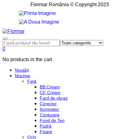
Flormar România © Copyright 2023
0
No products in the cart.
Noutăți
Machiaj
Față
BB Cream
CC Cream
Fard de obraz
Corector
Iluminator
Conturare
Fond de Ten
Pudră
Fixare
Ochi