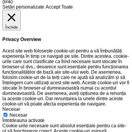
(link)
Setări personalizate
Accept Toate
Închide
Privacy Overview
Acest site web folosește cookie-uri pentru a vă îmbunătăți
experiența în timp ce navigați pe site. Dintre acestea, cookie-
urile care sunt clasificate ca fiind necesare sunt stocate în
browser-ul dvs., deoarece sunt esențiale pentru funcționarea
funcționalităților de bază ale site-ului web. De asemenea,
folosim cookie-uri de la terți care ne ajută să analizăm și să
înțelegem cum utilizați acest site web. Aceste cookie-uri vor fi
stocate în browser-ul dumneavoastră numai cu acordul
dumneavoastră. De asemenea, aveți opțiunea de a renunța
la aceste cookie-uri. Dar renunțarea la unele dintre aceste
cookie-uri vă poate afecta experiența de navigare.
Necesar
Necesar
Întotdeauna activate
Cookie-urile necesare sunt absolut esențiale pentru ca site-
ul să funcționeze corect. Aceste cookie-uri asigură