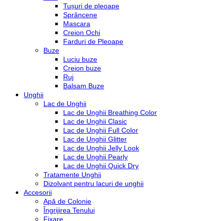
Tușuri de pleoape
Sprâncene
Mascara
Creion Ochi
Farduri de Pleoape
Buze
Luciu buze
Creion buze
Ruj
Balsam Buze
Unghii
Lac de Unghii
Lac de Unghii Breathing Color
Lac de Unghii Clasic
Lac de Unghii Full Color
Lac de Unghii Glitter
Lac de Unghii Jelly Look
Lac de Unghii Pearly
Lac de Unghii Quick Dry
Tratamente Unghii
Dizolvant pentru lacuri de unghii
Accesorii
Apă de Colonie
Îngrijirea Tenului
Fixare