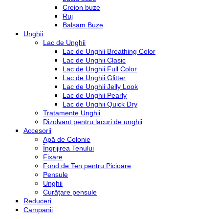
Creion buze
Ruj
Balsam Buze
Unghii
Lac de Unghii
Lac de Unghii Breathing Color
Lac de Unghii Clasic
Lac de Unghii Full Color
Lac de Unghii Glitter
Lac de Unghii Jelly Look
Lac de Unghii Pearly
Lac de Unghii Quick Dry
Tratamente Unghii
Dizolvant pentru lacuri de unghii
Accesorii
Apă de Colonie
Îngrijirea Tenului
Fixare
Fond de Ten pentru Picioare
Pensule
Unghii
Curățare pensule
Reduceri
Campanii