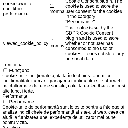
Cookie Consent plugin. The
cookielawinfo-
11
cookie is used to store the
checkbox-
months
user consent for the cookies
performance
in the category
"Performance".
The cookie is set by the
GDPR Cookie Consent
plugin and is used to store
11
viewed_cookie_policy
whether or not user has
months
consented to the use of
cookies. It does not store any
personal data.
Funcțional
Funcțional
Cookie-urile funcționale ajută la îndeplinirea anumitor
funcționalități, cum ar fi partajarea conținutului site-ului web
pe platformele de rețele sociale, colectarea feedback-urilor și
alte funcții terțe.
Performanțe
Performanțe
Cookie-urile de performanță sunt folosite pentru a înțelege și
analiza indicii cheie de performanță ai site-ului web, ceea ce
ajută la furnizarea unei experiențe de utilizator mai bune
pentru vizită.
Analitice