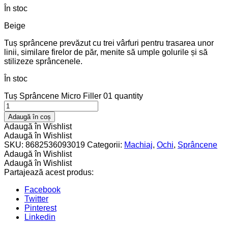
În stoc
Beige
Tuș sprâncene prevăzut cu trei vârfuri pentru trasarea unor
linii, similare firelor de păr, menite să umple golurile și să
stilizeze sprâncenele.
În stoc
Tuș Sprâncene Micro Filler 01 quantity
Adaugă în coș
Adaugă în Wishlist
Adaugă în Wishlist
SKU:
8682536093019
Categorii:
Machiaj
,
Ochi
,
Sprâncene
Adaugă în Wishlist
Adaugă în Wishlist
Partajează acest produs:
Facebook
Twitter
Pinterest
Linkedin