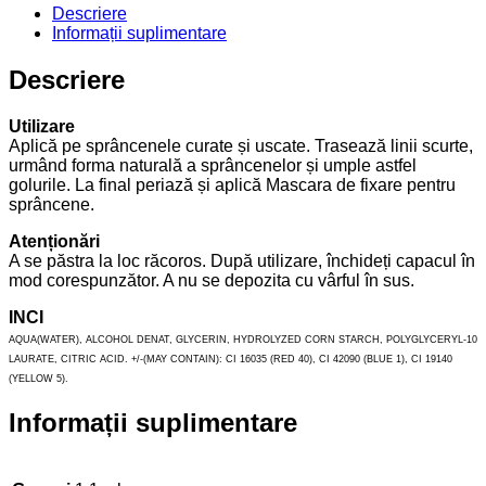
Descriere
Informații suplimentare
Descriere
Utilizare
Aplică pe sprâncenele curate și uscate. Trasează linii scurte,
urmând forma naturală a sprâncenelor și umple astfel
golurile. La final periază și aplică Mascara de fixare pentru
sprâncene.
Atenționări
A se păstra la loc răcoros. După utilizare, închideți capacul în
mod corespunzător. A nu se depozita cu vârful în sus.
INCI
AQUA(WATER), ALCOHOL DENAT, GLYCERIN, HYDROLYZED CORN STARCH, POLYGLYCERYL-10
LAURATE, CITRIC ACID. +/-(MAY CONTAIN): CI 16035 (RED 40), CI 42090 (BLUE 1), CI 19140
(YELLOW 5).
Informații suplimentare